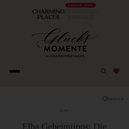
COMING SOON
CHARMING
CHARMING
PLACES
ESSENCE
MERKEN
ELBA
Elba Geheimtipps: Die