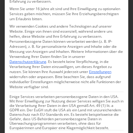
Erfahrung zu verbessern.
öffnen sich abends die Gassen und Plätze für
Wenn Sie unter 16 Jahre alt sind und Ihre Einwilligung zu optionalen
charmante Märkte mit Kunsthandwerk,
Services geben möchten, müssen Sie Ihre Erziehungsberechtigten
Aquarellen, Muscheln, Keramik und Schmuck.
um Erlaubnis bitten.
Wir verwenden Cookies und andere Technologien auf unserer
Website. Einige von ihnen sind essenziell, während andere uns
helfen, diese Website und Ihre Erfahrung zu verbessern.
Personenbezogene Daten können verarbeitet werden (z. B. IP-
Adressen), z. B. für personalisierte Anzeigen und Inhalte oder die
Messung von Anzeigen und Inhalten.
Weitere Informationen über die
Verwendung Ihrer Daten finden Sie in unserer
Datenschutzerklärung
.
Es besteht keine Verpflichtung, in die
Verarbeitung Ihrer Daten einzuwilligen, um dieses Angebot zu
nutzen.
Sie können Ihre Auswahl jederzeit unter
Einstellungen
widerrufen oder anpassen.
Bitte beachten Sie, dass aufgrund
individueller Einstellungen möglicherweise nicht alle Funktionen der
Website verfügbar sind.
Einige Services verarbeiten personenbezogene Daten in den USA.
Mit Ihrer Einwilligung zur Nutzung dieser Services willigen Sie auch in
die Verarbeitung Ihrer Daten in den USA gemäß Art. 49 (1) lit. a
GDPR ein. Der EuGH stuft die USA als ein Land mit unzureichendem
Mein Fazit – Warum ich Elba liebe
Datenschutz nach EU-Standards ein. Es besteht beispielsweise die
Gefahr, dass US-Behörden personenbezogene Daten in
Überwachungsprogrammen verarbeiten, ohne dass für
Elba ist eine Insel, die sich nicht aufdrängt, sondern
Europäerinnen und Europäer eine Klagemöglichkeit besteht.