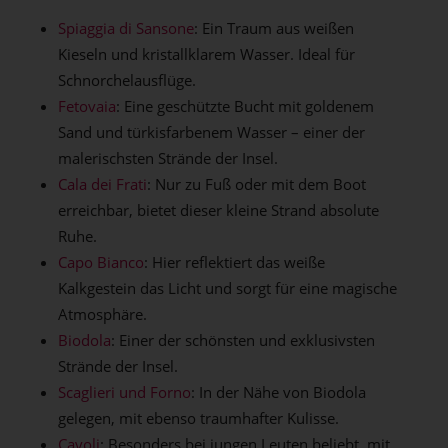
Spiaggia di Sansone
: Ein Traum aus weißen
Kieseln und kristallklarem Wasser. Ideal für
Schnorchelausflüge.
Fetovaia
: Eine geschützte Bucht mit goldenem
Sand und türkisfarbenem Wasser – einer der
malerischsten Strände der Insel.
Cala dei Frati
: Nur zu Fuß oder mit dem Boot
erreichbar, bietet dieser kleine Strand absolute
Ruhe.
Capo Bianco
: Hier reflektiert das weiße
Kalkgestein das Licht und sorgt für eine magische
Atmosphäre.
Biodola
: Einer der schönsten und exklusivsten
Strände der Insel.
Scaglieri und Forno
: In der Nähe von Biodola
gelegen, mit ebenso traumhafter Kulisse.
Cavoli
: Besonders bei jungen Leuten beliebt, mit