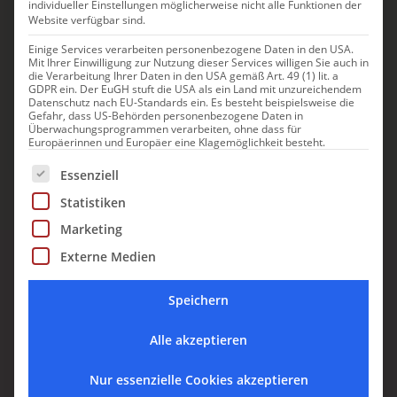
individueller Einstellungen möglicherweise nicht alle Funktionen der
GEHEIMTIPPS ERHALTEN
Website verfügbar sind.
Einige Services verarbeiten personenbezogene Daten in den USA.
Mit Ihrer Einwilligung zur Nutzung dieser Services willigen Sie auch in
die Verarbeitung Ihrer Daten in den USA gemäß Art. 49 (1) lit. a
KURATIERT VON ANJA FISCHER ·
GDPR ein. Der EuGH stuft die USA als ein Land mit unzureichendem
Datenschutz nach EU-Standards ein. Es besteht beispielsweise die
KOSTENLOS · JEDERZEIT ABMELDBAR
Gefahr, dass US-Behörden personenbezogene Daten in
Überwachungsprogrammen verarbeiten, ohne dass für
Europäerinnen und Europäer eine Klagemöglichkeit besteht.
Es folgt eine Liste der Service-Gruppen, für die eine Einwill
Essenziell
Statistiken
Marketing
Externe Medien
Speichern
GLÜCKSMOMENTE ♥ AUF INSTAGRAM
Alle akzeptieren
Nur essenzielle Cookies akzeptieren