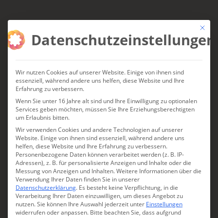
Mit die
Datenschutzeinstellungen
Wir nutzen Cookies auf unserer Website. Einige von ihnen sind
essenziell, während andere uns helfen, diese Website und Ihre
Erfahrung zu verbessern.
CHARMINGPLACES NEWSLETTER
Wenn Sie unter 16 Jahre alt sind und Ihre Einwilligung zu optionalen
Services geben möchten, müssen Sie Ihre Erziehungsberechtigten
Lassen Sie sich inspirieren.
um Erlaubnis bitten.
Wir verwenden Cookies und andere Technologien auf unserer
Website. Einige von ihnen sind essenziell, während andere uns
Entdecken Sie neue Charmingplaces,
helfen, diese Website und Ihre Erfahrung zu verbessern.
Personenbezogene Daten können verarbeitet werden (z. B. IP-
exklusive Angebote und persönliche
Adressen), z. B. für personalisierte Anzeigen und Inhalte oder die
Messung von Anzeigen und Inhalten.
Weitere Informationen über die
Reisetipps direkt in Ihrem Postfach.
Verwendung Ihrer Daten finden Sie in unserer
Datenschutzerklärung
.
Es besteht keine Verpflichtung, in die
Verarbeitung Ihrer Daten einzuwilligen, um dieses Angebot zu
nutzen.
Sie können Ihre Auswahl jederzeit unter
Einstellungen
widerrufen oder anpassen.
Bitte beachten Sie, dass aufgrund