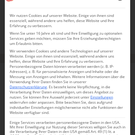
Lavendelduft, ein Pool und die Leichtigkeit von
Wir nutzen Cookies auf unserer Website. Einige von ihnen sind
essenziell, während andere uns helfen, diese Website und Ihre
Ferienglück im französischen Gästehaus wie aus dem
Erfahrung zu verbessern.
Bilderbuch.
Wenn Sie unter 16 Jahre alt sind und Ihre Einwilligung zu optionalen
Services geben möchten, müssen Sie Ihre Erziehungsberechtigten
um Erlaubnis bitten.
PROVENCE
HOTELS
LÄNDLICHE IDYLLE
LUXUS
ZU ZWEIT
Wir verwenden Cookies und andere Technologien auf unserer
Website. Einige von ihnen sind essenziell, während andere uns
helfen, diese Website und Ihre Erfahrung zu verbessern.
Personenbezogene Daten können verarbeitet werden (z. B. IP-
VALSERTAL
Adressen), z. B. für personalisierte Anzeigen und Inhalte oder die
Messung von Anzeigen und Inhalten.
Weitere Informationen über die
Verwendung Ihrer Daten finden Sie in unserer
Datenschutzerklärung
.
Es besteht keine Verpflichtung, in die
Verarbeitung Ihrer Daten einzuwilligen, um dieses Angebot zu
nutzen.
Sie können Ihre Auswahl jederzeit unter
Einstellungen
widerrufen oder anpassen.
Bitte beachten Sie, dass aufgrund
individueller Einstellungen möglicherweise nicht alle Funktionen der
Website verfügbar sind.
Einige Services verarbeiten personenbezogene Daten in den USA.
Mit Ihrer Einwilligung zur Nutzung dieser Services willigen Sie auch in
die Verarbeitung Ihrer Daten in den USA gemäß Art. 49 (1) lit. a