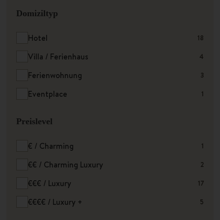
Domiziltyp
Hotel
18
Villa / Ferienhaus
4
Ferienwohnung
3
Eventplace
1
Preislevel
€ / Charming
1
€€ / Charming Luxury
2
€€€ / Luxury
17
€€€€ / Luxury +
5