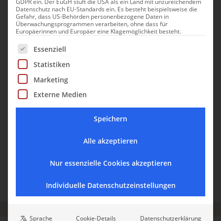
GDPR ein. Der EuGH stuft die USA als ein Land mit unzureichendem
Datenschutz nach EU-Standards ein. Es besteht beispielsweise die
Gefahr, dass US-Behörden personenbezogene Daten in
Überwachungsprogrammen verarbeiten, ohne dass für
Europäerinnen und Europäer eine Klagemöglichkeit besteht.
Es folgt eine Liste der Service-Gruppen, für die eine Einwill
Essenziell
Statistiken
SILENA
Marketing
Asiatische und Südtiroler Seele
vereint im Boutiquehotel SILENA im
Externe Medien
Hochtal Vals
Speichern
Alle akzeptieren
Viersterne-Superior-Hotel an der Bergbahn mit
charaktervoller Architektur.
Nur essenzielle Cookies akzeptieren
SÜDTIROL
HOTELS
LUXUS
ROLLSTUHLGERECHT
Individuelle Datenschutzeinstellungen
URLAUB IN DEN BERGEN
URLAUB MIT HUND
WELLNESS
ZU ZWEIT
Sprache
Cookie-Details
Datenschutzerklärung