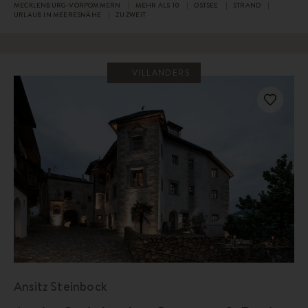
MECKLENBURG-VORPOMMERN
MEHR ALS 10
OSTSEE
STRAND
URLAUB IN MEERESNÄHE
ZU ZWEIT
VILLANDERS
Ansitz Steinbock