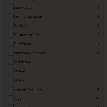
Eco Hotels
9
Familienparadise
1
Golfnah
8
Für mehr als 10
2
Gut Essen
12
Meernah / Seenah
5
Skifahren
9
Strand
2
Urban
2
Spa und Wellness
11
Yoga
15