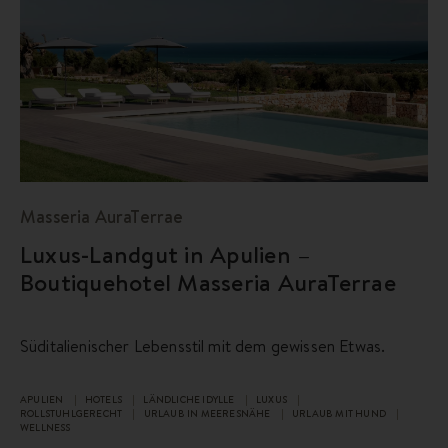
Masseria AuraTerrae
Luxus-Landgut in Apulien –
Boutiquehotel Masseria AuraTerrae
Süditalienischer Lebensstil mit dem gewissen Etwas.
APULIEN
HOTELS
LÄNDLICHE IDYLLE
LUXUS
ROLLSTUHLGERECHT
URLAUB IN MEERESNÄHE
URLAUB MIT HUND
WELLNESS