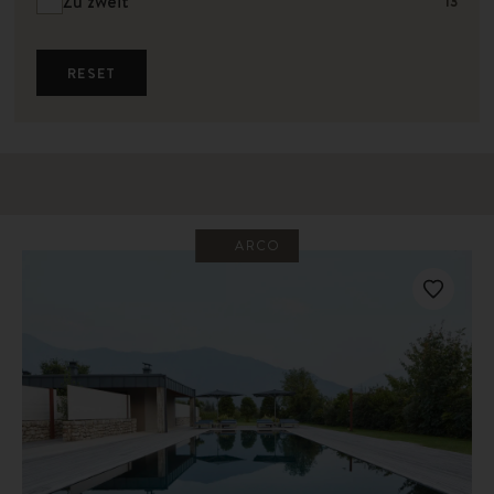
Zu zweit
13
RESET
ARCO