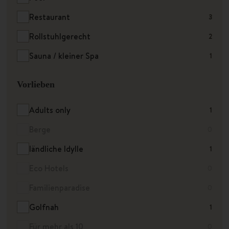
Restaurant
3
Rollstuhlgerecht
2
Sauna / kleiner Spa
1
Vorlieben
Adults only
1
Berge
0
ländliche Idylle
1
Eco Hotels
0
Familienparadise
0
Golfnah
1
Für mehr als 10
0