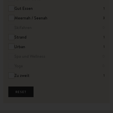
Gut Essen
1
Meernah / Seenah
3
Skifahren
0
Strand
1
Urban
1
Spa und Wellness
0
Yoga
0
Zu zweit
1
RESET