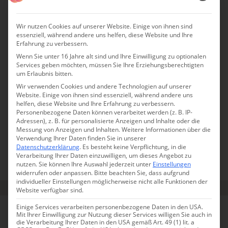
Wir nutzen Cookies auf unserer Website. Einige von ihnen sind
essenziell, während andere uns helfen, diese Website und Ihre
Erfahrung zu verbessern.
Die Costa Blanca: Mehr als Meer und
Wenn Sie unter 16 Jahre alt sind und Ihre Einwilligung zu optionalen
Services geben möchten, müssen Sie Ihre Erziehungsberechtigten
endlose Strände
um Erlaubnis bitten.
Wir verwenden Cookies und andere Technologien auf unserer
Website. Einige von ihnen sind essenziell, während andere uns
Faszinierende Naturschönheiten, spektakulärer Meerblick,
helfen, diese Website und Ihre Erfahrung zu verbessern.
Personenbezogene Daten können verarbeitet werden (z. B. IP-
malerische Weinberge, verlockende Fischerdörfer und
Adressen), z. B. für personalisierte Anzeigen und Inhalte oder die
pittoreske Städte: Die Costa Blanca ist ein wunderbares
Messung von Anzeigen und Inhalten.
Weitere Informationen über die
Verwendung Ihrer Daten finden Sie in unserer
Urlaubsziel!
Datenschutzerklärung
.
Es besteht keine Verpflichtung, in die
Verarbeitung Ihrer Daten einzuwilligen, um dieses Angebot zu
nutzen.
Sie können Ihre Auswahl jederzeit unter
Einstellungen
COSTA BLANCA
widerrufen oder anpassen.
Bitte beachten Sie, dass aufgrund
individueller Einstellungen möglicherweise nicht alle Funktionen der
Website verfügbar sind.
Einige Services verarbeiten personenbezogene Daten in den USA.
TOP 5 REISETIPPS
Mit Ihrer Einwilligung zur Nutzung dieser Services willigen Sie auch in
die Verarbeitung Ihrer Daten in den USA gemäß Art. 49 (1) lit. a