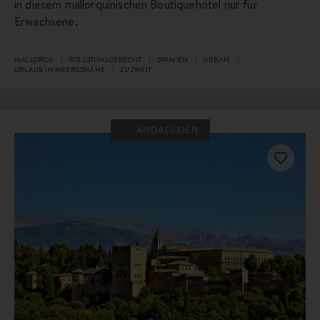
in diesem mallorquinischen Boutiquehotel nur für
Erwachsene.
MALLORCA
ROLLSTUHLGERECHT
SPANIEN
URBAN
URLAUB IN MEERESNÄHE
ZU ZWEIT
ANDALUSIEN