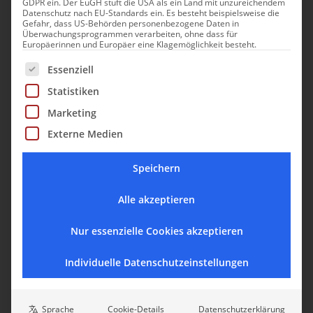
GDPR ein. Der EuGH stuft die USA als ein Land mit unzureichendem
Datenschutz nach EU-Standards ein. Es besteht beispielsweise die
Gefahr, dass US-Behörden personenbezogene Daten in
Überwachungsprogrammen verarbeiten, ohne dass für
Europäerinnen und Europäer eine Klagemöglichkeit besteht.
Es folgt eine Liste der Service-Gruppen, für die eine Einwill
Essenziell
Statistiken
Marketing
Externe Medien
Speichern
Unsere Top 5 an stilvollen Villen mit
Alle akzeptieren
Pool im Süden für den Sommer 2024
Nur essenzielle Cookies akzeptieren
Der Traum vom Traumurlaub wird mit der Traumvilla wahr
Individuelle Datenschutzeinstellungen
­– hier eine Auswahl zur Inspiration.
Sprache
Cookie-Details
Datenschutzerklärung
TOP 5 REISETIPPS
APULIEN
COSTA BLANCA
MARKEN
PIEMONT