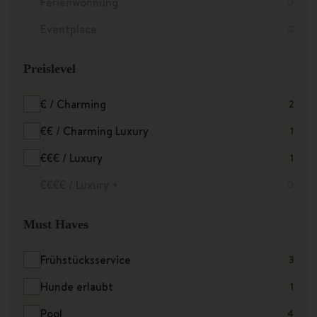
Ferienwohnung
0
Eventplace
0
Preislevel
€ / Charming
2
€€ / Charming Luxury
1
€€€ / Luxury
1
€€€€ / Luxury +
0
Must Haves
Frühstücksservice
3
Hunde erlaubt
1
Pool
4