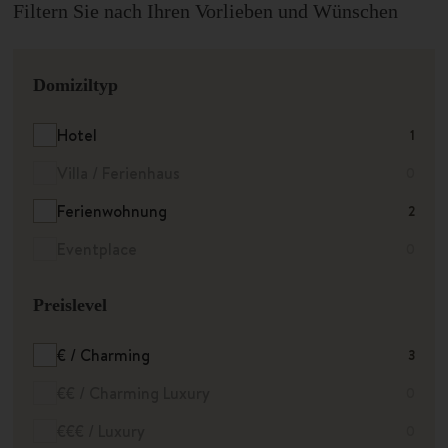
Filtern Sie nach Ihren Vorlieben und Wünschen
Domiziltyp
Hotel
1
Villa / Ferienhaus
0
Ferienwohnung
2
Eventplace
0
Preislevel
€ / Charming
3
€€ / Charming Luxury
0
€€€ / Luxury
0