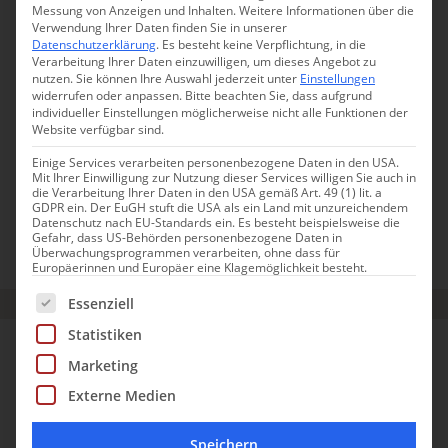
Messung von Anzeigen und Inhalten.
Weitere Informationen über die
Verwendung Ihrer Daten finden Sie in unserer
Datenschutzerklärung
.
Es besteht keine Verpflichtung, in die
Verarbeitung Ihrer Daten einzuwilligen, um dieses Angebot zu
nutzen.
Sie können Ihre Auswahl jederzeit unter
Einstellungen
Die neue Leichtigkeit:
widerrufen oder anpassen.
Bitte beachten Sie, dass aufgrund
Jakobsmuscheln auf Sellerie-Crème
individueller Einstellungen möglicherweise nicht alle Funktionen der
Website verfügbar sind.
mit Apfel-Jalapeño-Salsa
Einige Services verarbeiten personenbezogene Daten in den USA.
Mit Ihrer Einwilligung zur Nutzung dieser Services willigen Sie auch in
die Verarbeitung Ihrer Daten in den USA gemäß Art. 49 (1) lit. a
Einfach, aber doch mal was anderes.
GDPR ein. Der EuGH stuft die USA als ein Land mit unzureichendem
Datenschutz nach EU-Standards ein. Es besteht beispielsweise die
Gefahr, dass US-Behörden personenbezogene Daten in
Überwachungsprogrammen verarbeiten, ohne dass für
SÜDBADEN
DEUTSCHLAND
Europäerinnen und Europäer eine Klagemöglichkeit besteht.
Es folgt eine Liste der Service-Gruppen, für die eine Einwill
Essenziell
Statistiken
LÖFFINGEN-GÖSCHWEILER
Marketing
Externe Medien
Speichern