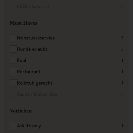
€€€€ / Luxury +
0
Must Haves
Frühstücksservice
2
Hunde erlaubt
2
Pool
1
Restaurant
1
Rollstuhlgerecht
1
Sauna / kleiner Spa
0
Vorlieben
Adults only
1