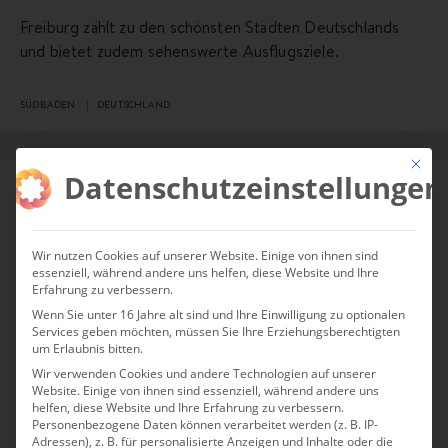
Freiburg zählt zu den schönsten Städten Deutschlands
und bietet zudem sehenswerte Ausflugsziele.
SÜDBADEN
DEUTSCHLAND
Mit die
Datenschutzeinstellungen
DEUTSCHLAND
Wir nutzen Cookies auf unserer Website. Einige von ihnen sind
essenziell, während andere uns helfen, diese Website und Ihre
Erfahrung zu verbessern.
Wenn Sie unter 16 Jahre alt sind und Ihre Einwilligung zu optionalen
Services geben möchten, müssen Sie Ihre Erziehungsberechtigten
um Erlaubnis bitten.
Wir verwenden Cookies und andere Technologien auf unserer
Website. Einige von ihnen sind essenziell, während andere uns
helfen, diese Website und Ihre Erfahrung zu verbessern.
Personenbezogene Daten können verarbeitet werden (z. B. IP-
Adressen), z. B. für personalisierte Anzeigen und Inhalte oder die