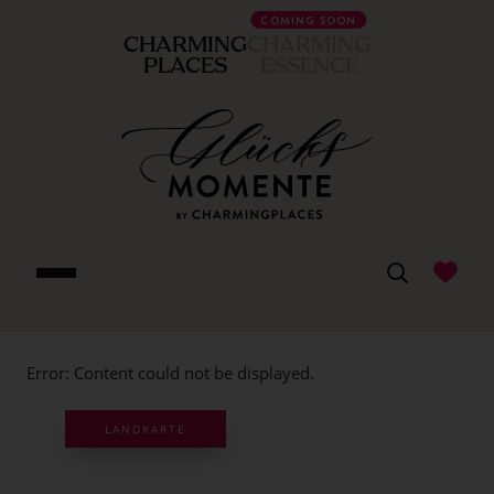
Südbaden
COMING SOON
CHARMING
CHARMING
entdecken
PLACES
ESSENCE
-
Urlaub
in
Wellnesshotels
Boutiquehotels
Error: Content could not be displayed.
LANDKARTE