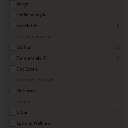
Berge
1
ländliche Idylle
1
Eco Hotels
2
Familienparadise
0
Golfnah
2
Für mehr als 10
2
Gut Essen
1
Meernah / Seenah
0
Skifahren
1
Strand
0
Urban
1
Spa und Wellness
1