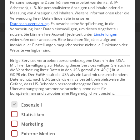
Personenbezogene Daten können verarbeitet werden (z. B. IP-
Adressen), z. B. für personalisierte Anzeigen und Inhalte oder die
Messung von Anzeigen und Inhalten.
Weitere Informationen über die
PROVENCE
CÔTE D'AZUR
Verwendung Ihrer Daten finden Sie in unserer
Datenschutzerklärung
.
Es besteht keine Verpflichtung, in die
Verarbeitung Ihrer Daten einzuwilligen, um dieses Angebot zu
nutzen.
Sie können Ihre Auswahl jederzeit unter
Einstellungen
widerrufen oder anpassen.
Bitte beachten Sie, dass aufgrund
FRANKREICH
individueller Einstellungen möglicherweise nicht alle Funktionen der
Website verfügbar sind.
Einige Services verarbeiten personenbezogene Daten in den USA.
Mit Ihrer Einwilligung zur Nutzung dieser Services willigen Sie auch in
die Verarbeitung Ihrer Daten in den USA gemäß Art. 49 (1) lit. a
GDPR ein. Der EuGH stuft die USA als ein Land mit unzureichendem
Datenschutz nach EU-Standards ein. Es besteht beispielsweise die
Gefahr, dass US-Behörden personenbezogene Daten in
Überwachungsprogrammen verarbeiten, ohne dass für
Europäerinnen und Europäer eine Klagemöglichkeit besteht.
Es folgt eine Liste der Service-Gruppen, für die eine Einwill
Essenziell
Statistiken
Marketing
Externe Medien
Fein, aber bodenständig: Vadouvan-