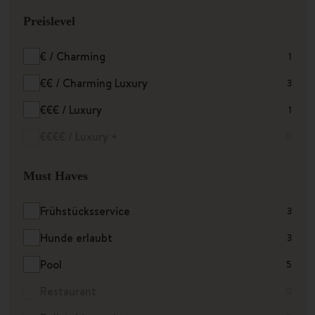
Preislevel
€ / Charming
1
€€ / Charming Luxury
3
€€€ / Luxury
1
€€€€ / Luxury +
0
Must Haves
Frühstücksservice
3
Hunde erlaubt
3
Pool
5
Restaurant
0