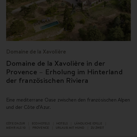
Domaine de la Xavolière
Domaine de la Xavolière in der
Provence – Erholung im Hinterland
der französischen Riviera
Eine mediterrane Oase zwischen den französischen Alpen
und der Côte d’Azur.
CÔTE D'AZUR
ECO HOTELS
HOTELS
LÄNDLICHE IDYLLE
MEHR ALS 10
PROVENCE
URLAUB MIT HUND
ZU ZWEIT