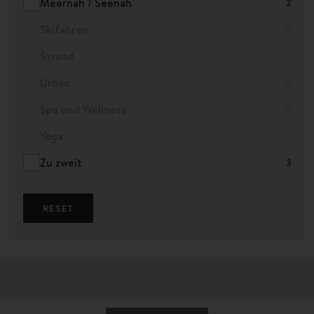
Meernah / Seenah
2
Skifahren
0
Strand
0
Urban
0
Spa und Wellness
0
Yoga
0
Zu zweit
3
RESET