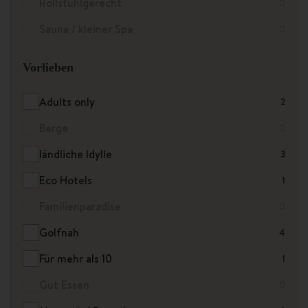
Rollstuhlgerecht
0
Sauna / kleiner Spa
0
Vorlieben
Adults only
2
Berge
0
ländliche Idylle
3
Eco Hotels
1
Familienparadise
0
Golfnah
4
Für mehr als 10
1
Gut Essen
0