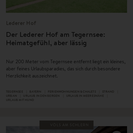
Lederer Hof
Der Lederer Hof am Tegernsee:
Heimatgefühl, aber lässig
Nur 200 Meter vom Tegernsee entfernt liegt ein kleines,
aber feines Urlaubsparadies, das sich durch besondere
Herzlichkeit auszeichnet.
TEGERNSEE
BAYERN
FERIENWOHNUNGEN & CHALETS
STRAND
URBAN
URLAUB IN DEN BERGEN
URLAUB IN MEERESNÄHE
URLAUB MIT HUND
VÖLS AM SCHLERN