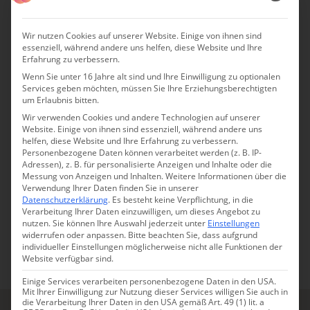
Wir nutzen Cookies auf unserer Website. Einige von ihnen sind
essenziell, während andere uns helfen, diese Website und Ihre
Erfahrung zu verbessern.
Wenn Sie unter 16 Jahre alt sind und Ihre Einwilligung zu optionalen
Collis Hill
Services geben möchten, müssen Sie Ihre Erziehungsberechtigten
um Erlaubnis bitten.
Stilvolle Chalets in Osttirol mit
Wir verwenden Cookies und andere Technologien auf unserer
Freiraum, Naturverbundenheit &
Website. Einige von ihnen sind essenziell, während andere uns
helfen, diese Website und Ihre Erfahrung zu verbessern.
Bergpanorama
Personenbezogene Daten können verarbeitet werden (z. B. IP-
Adressen), z. B. für personalisierte Anzeigen und Inhalte oder die
Messung von Anzeigen und Inhalten.
Weitere Informationen über die
Verwendung Ihrer Daten finden Sie in unserer
Der Partnerbetrieb des Nationalparks Hohe Tauern in
Datenschutzerklärung
.
Es besteht keine Verpflichtung, in die
Kals am Großglockner schenkt Freiheit, Natur und
Verarbeitung Ihrer Daten einzuwilligen, um dieses Angebot zu
Begegnungen – auch mit sich selbst.
nutzen.
Sie können Ihre Auswahl jederzeit unter
Einstellungen
widerrufen oder anpassen.
Bitte beachten Sie, dass aufgrund
individueller Einstellungen möglicherweise nicht alle Funktionen der
Website verfügbar sind.
TIROL
FERIENWOHNUNGEN & CHALETS
ROLLSTUHLGERECHT
URLAUB IN DEN BERGEN
URLAUB MIT HUND
Einige Services verarbeiten personenbezogene Daten in den USA.
Mit Ihrer Einwilligung zur Nutzung dieser Services willigen Sie auch in
die Verarbeitung Ihrer Daten in den USA gemäß Art. 49 (1) lit. a