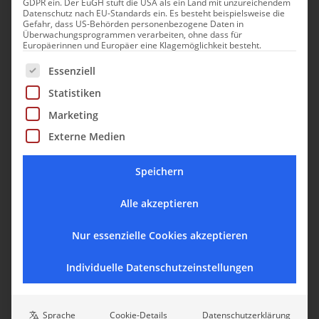
GDPR ein. Der EuGH stuft die USA als ein Land mit unzureichendem
Datenschutz nach EU-Standards ein. Es besteht beispielsweise die
REITH
Gefahr, dass US-Behörden personenbezogene Daten in
Überwachungsprogrammen verarbeiten, ohne dass für
Europäerinnen und Europäer eine Klagemöglichkeit besteht.
Es folgt eine Liste der Service-Gruppen, für die eine Einwill
Essenziell
Statistiken
Marketing
Externe Medien
Speichern
Alle akzeptieren
Nur essenzielle Cookies akzeptieren
Hygna Chalets
Individuelle Datenschutzeinstellungen
Purer Luxus im Alpbachtal: Die Hygna
Chalets inmitten der alpinen Tiroler
Sprache
Cookie-Details
Datenschutzerklärung