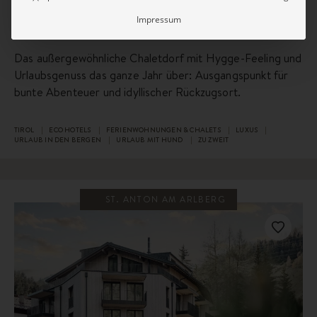
Landschaft
Impressum
Das außergewöhnliche Chaletdorf mit Hygge-Feeling und
Urlaubsgenuss das ganze Jahr über: Ausgangspunkt für
bunte Abenteuer und idyllischer Rückzugsort.
TIROL
ECO HOTELS
FERIENWOHNUNGEN & CHALETS
LUXUS
URLAUB IN DEN BERGEN
URLAUB MIT HUND
ZU ZWEIT
ST. ANTON AM ARLBERG