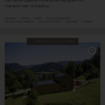
Viersterne-Superior-Hotel an der Bergbahn mit
charaktervoller Architektur.
SÜDTIROL
HOTELS
LUXUS
ROLLSTUHLGERECHT
URLAUB IN DEN BERGEN
URLAUB MIT HUND
WELLNESS
ZU ZWEIT
GÖSTLING AN DER YBBS