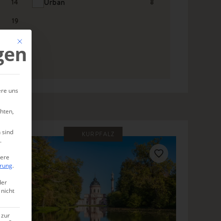
Urban
14
8
19
Mit diesem Button wird der Dialog geschlossen. Seine Funktionalität ist ide
gen
ere uns
hten,
 sind
KURPFALZ
.
tere
ärung
.
der
 nicht
 zur