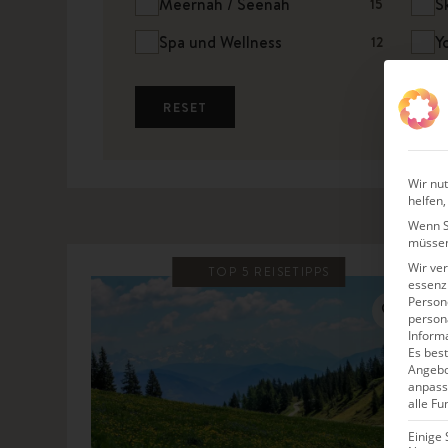
Meernah / Seenah
S
15
Spa und Wellness
Y
12
RESET
Wir nut
helfen,
Wenn Si
müssen
Wir ve
TOP 5 REISETIPPS
essenzi
Persone
person
Inform
Es best
Angebo
anpass
alle Fu
Einige 