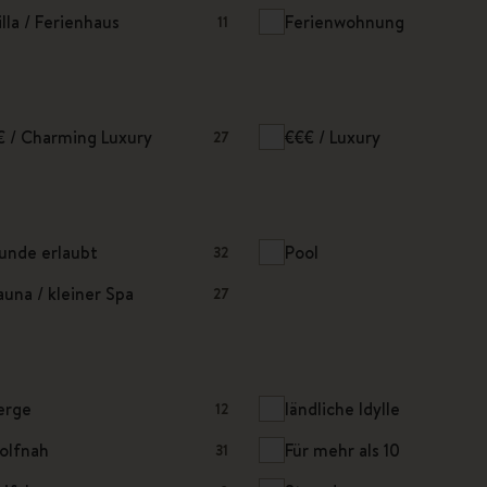
illa / Ferienhaus
Ferienwohnung
11
€ / Charming Luxury
€€€ / Luxury
27
unde erlaubt
Pool
32
auna / kleiner Spa
27
erge
ländliche Idylle
12
olfnah
Für mehr als 10
31