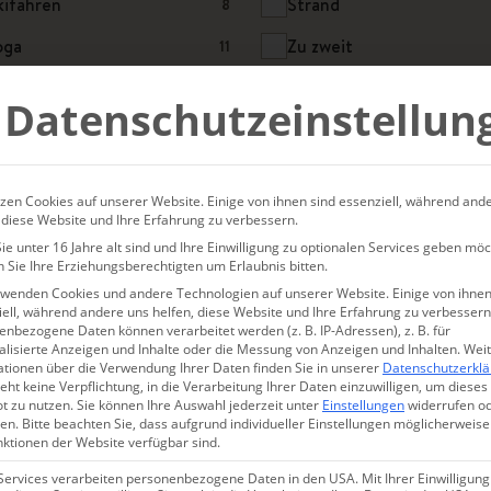
kifahren
Strand
8
oga
Zu zweit
11
Datenschutzeinstellun
zen Cookies auf unserer Website. Einige von ihnen sind essenziell, während and
 diese Website und Ihre Erfahrung zu verbessern.
e unter 16 Jahre alt sind und Ihre Einwilligung zu optionalen Services geben möc
 Sie Ihre Erziehungsberechtigten um Erlaubnis bitten.
rwenden Cookies und andere Technologien auf unserer Website. Einige von ihnen
SCHEFFAU
ell, während andere uns helfen, diese Website und Ihre Erfahrung zu verbessern
nbezogene Daten können verarbeitet werden (z. B. IP-Adressen), z. B. für
alisierte Anzeigen und Inhalte oder die Messung von Anzeigen und Inhalten.
Wei
ationen über die Verwendung Ihrer Daten finden Sie in unserer
Datenschutzerkl
eht keine Verpflichtung, in die Verarbeitung Ihrer Daten einzuwilligen, um dieses
t zu nutzen.
Sie können Ihre Auswahl jederzeit unter
Einstellungen
widerrufen o
en.
Bitte beachten Sie, dass aufgrund individueller Einstellungen möglicherweise
nktionen der Website verfügbar sind.
Services verarbeiten personenbezogene Daten in den USA. Mit Ihrer Einwilligung