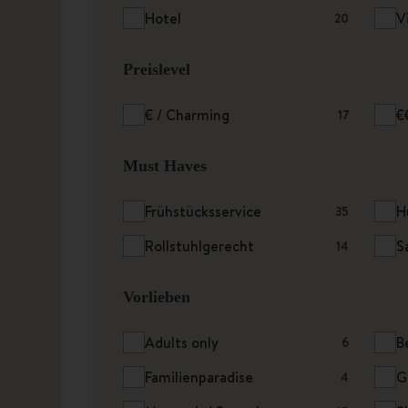
Hotel
V
20
Preislevel
€ / Charming
€
17
Must Haves
Frühstücksservice
H
35
Rollstuhlgerecht
S
14
Vorlieben
Adults only
B
6
Familienparadise
G
4