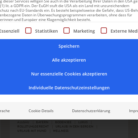
 dieser Services willigen Sie auch in die Verarbeitung Ihrer Daten in den USA 
 (1) lit. a GDPR ein. Der EuGH stuft die USA als ein Land mit unzureichendem
chutz nach EU-Standards ein. Es besteht beispielsweise die Gefahr, dass US-Be
enbezogene Daten in Überwachungsprogrammen verarbeiten, ohne dass für
erinnen und Europäer eine Klagemöglichkeit besteht.
gt eine Liste der Service-Gruppen, für die eine Einwilligung erte
Essenziell
Statistiken
Marketing
Externe Med
Alpenloge
Elegant „per Du” im
Speichern
Boutiquehotel Alpenloge im
Alle akzeptieren
Allgäu
Nur essenzielle Cookies akzeptieren
Diese Logenplätze mit Wellnessbereich und
Individuelle Datenschutzeinstellungen
Gourmet-Restaurant bieten den schönsten
Blick auf die Bühne der Alpen des
Bregenzerwaldes.
rache
Cookie-Details
Datenschutzerklärung
Impr
ALLGÄU
BAYERN
BODENSEE
LUXUS
ROLLSTUHLGERECHT
URLAUB IN DEN BERGEN
URLAUB MIT HUND
WELLNESS