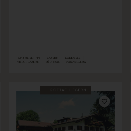
TOP 5 REISETIPPS
BAYERN
BODENSEE
NIEDERBAYERN
SÜDTIROL
VORARLBERG
ROTTACH-EGERN