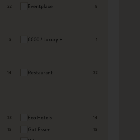
Eventplace
22
8
€€€€ / Luxury +
8
1
Restaurant
14
22
Eco Hotels
23
14
Gut Essen
18
18