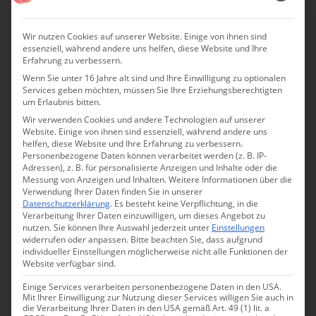
Wir nutzen Cookies auf unserer Website. Einige von ihnen sind
essenziell, während andere uns helfen, diese Website und Ihre
Erfahrung zu verbessern.
Wenn Sie unter 16 Jahre alt sind und Ihre Einwilligung zu optionalen
Services geben möchten, müssen Sie Ihre Erziehungsberechtigten
um Erlaubnis bitten.
Wir verwenden Cookies und andere Technologien auf unserer
Lederer Hof
Website. Einige von ihnen sind essenziell, während andere uns
helfen, diese Website und Ihre Erfahrung zu verbessern.
Der Lederer Hof am Tegernsee:
Personenbezogene Daten können verarbeitet werden (z. B. IP-
Adressen), z. B. für personalisierte Anzeigen und Inhalte oder die
Heimatgefühl, aber lässig
Messung von Anzeigen und Inhalten.
Weitere Informationen über die
Verwendung Ihrer Daten finden Sie in unserer
Datenschutzerklärung
.
Es besteht keine Verpflichtung, in die
Verarbeitung Ihrer Daten einzuwilligen, um dieses Angebot zu
Nur 200 Meter vom Tegernsee entfernt liegt ein kleines,
nutzen.
Sie können Ihre Auswahl jederzeit unter
Einstellungen
aber feines Urlaubsparadies, das sich durch besondere
widerrufen oder anpassen.
Bitte beachten Sie, dass aufgrund
individueller Einstellungen möglicherweise nicht alle Funktionen der
Herzlichkeit auszeichnet.
Website verfügbar sind.
Einige Services verarbeiten personenbezogene Daten in den USA.
TEGERNSEE
BAYERN
FERIENWOHNUNGEN & CHALETS
STRAND
Mit Ihrer Einwilligung zur Nutzung dieser Services willigen Sie auch in
URBAN
URLAUB IN DEN BERGEN
URLAUB IN MEERESNÄHE
die Verarbeitung Ihrer Daten in den USA gemäß Art. 49 (1) lit. a
URLAUB MIT HUND