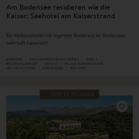
Am Bodensee residieren wie die
Kaiser: Seehotel am Kaiserstrand
Ein Wellnesshotel mit eigenem Badehaus im Bodensee:
wahrhaft kaiserlich!
BODENSEE
FAMILIENFREUNDLICHE HOTELS
HOTELS
ROLLSTUHLGERECHT
STRAND
URLAUB IN MEERESNÄHE
URLAUB MIT HUND
VORARLBERG
WELLNESS
PORT DE POLLENÇA