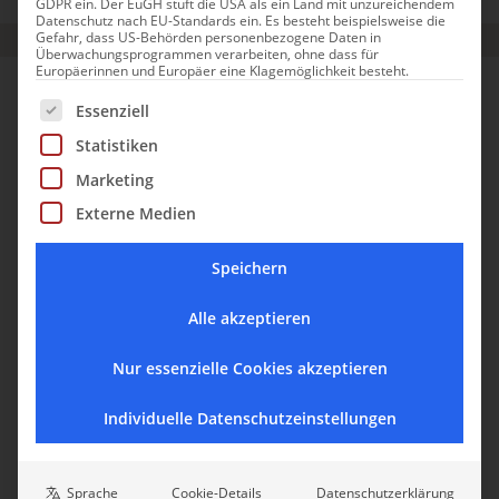
GDPR ein. Der EuGH stuft die USA als ein Land mit unzureichendem
Datenschutz nach EU-Standards ein. Es besteht beispielsweise die
Gefahr, dass US-Behörden personenbezogene Daten in
Überwachungsprogrammen verarbeiten, ohne dass für
Europäerinnen und Europäer eine Klagemöglichkeit besteht.
STETTINER HAFF
Es folgt eine Liste der Service-Gruppen, für die eine Einwill
Essenziell
Statistiken
Marketing
Externe Medien
Speichern
Alle akzeptieren
Nur essenzielle Cookies akzeptieren
Traumhaff Hideaways
Individuelle Datenschutzeinstellungen
Stettiner Haff Idylle zum
Durchatmen: traumHaff Hideaways
am Meer
Sprache
Cookie-Details
Datenschutzerklärung