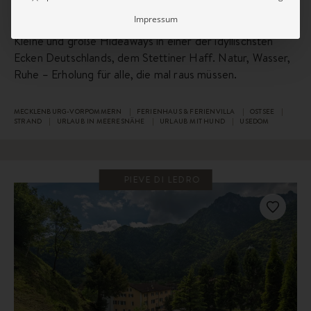
Impressum
Kleine und große Hideaways in einer der idyllischsten
Ecken Deutschlands, dem Stettiner Haff. Natur, Wasser,
Ruhe – Erholung für alle, die mal raus müssen.
MECKLENBURG-VORPOMMERN
FERIENHAUS & FERIENVILLA
OSTSEE
STRAND
URLAUB IN MEERESNÄHE
URLAUB MIT HUND
USEDOM
PIEVE DI LEDRO