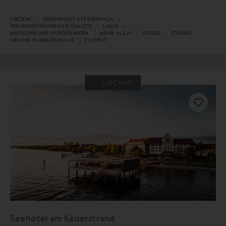
USEDOM
FERIENHAUS & FERIENVILLA
FERIENWOHNUNGEN & CHALETS
LUXUS
MECKLENBURG-VORPOMMERN
MEHR ALS 10
OSTSEE
STRAND
URLAUB IN MEERESNÄHE
ZU ZWEIT
LOCHAU
Seehotel am Kaiserstrand