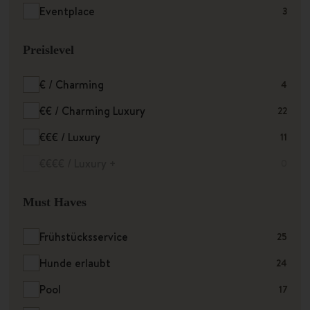
Eventplace
3
Preislevel
€ / Charming
4
€€ / Charming Luxury
22
€€€ / Luxury
11
€€€€ / Luxury +
0
Must Haves
Frühstücksservice
25
Hunde erlaubt
24
Pool
17