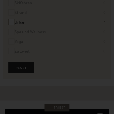
Skifahren
0
Strand
0
Urban
1
Spa und Wellness
0
Yoga
0
Zu zweit
0
RESET
TRIEST