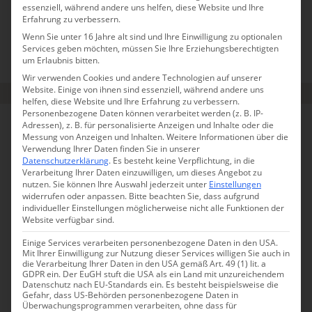
Zeitloses Grandhotel im Liberty-Palast: das Hotel
essenziell, während andere uns helfen, diese Website und Ihre
Continentale.
Erfahrung zu verbessern.
Wenn Sie unter 16 Jahre alt sind und Ihre Einwilligung zu optionalen
Services geben möchten, müssen Sie Ihre Erziehungsberechtigten
FRIAUL-JULISCH VENETIEN
ECO HOTELS
HOTELS
um Erlaubnis bitten.
ROLLSTUHLGERECHT
URBAN
URLAUB MIT HUND
Wir verwenden Cookies und andere Technologien auf unserer
Website. Einige von ihnen sind essenziell, während andere uns
helfen, diese Website und Ihre Erfahrung zu verbessern.
Personenbezogene Daten können verarbeitet werden (z. B. IP-
BUTTRIO
Adressen), z. B. für personalisierte Anzeigen und Inhalte oder die
Messung von Anzeigen und Inhalten.
Weitere Informationen über die
Verwendung Ihrer Daten finden Sie in unserer
Datenschutzerklärung
.
Es besteht keine Verpflichtung, in die
Verarbeitung Ihrer Daten einzuwilligen, um dieses Angebot zu
nutzen.
Sie können Ihre Auswahl jederzeit unter
Einstellungen
widerrufen oder anpassen.
Bitte beachten Sie, dass aufgrund
individueller Einstellungen möglicherweise nicht alle Funktionen der
Website verfügbar sind.
Einige Services verarbeiten personenbezogene Daten in den USA.
Mit Ihrer Einwilligung zur Nutzung dieser Services willigen Sie auch in
die Verarbeitung Ihrer Daten in den USA gemäß Art. 49 (1) lit. a
GDPR ein. Der EuGH stuft die USA als ein Land mit unzureichendem
Datenschutz nach EU-Standards ein. Es besteht beispielsweise die
Gefahr, dass US-Behörden personenbezogene Daten in
Überwachungsprogrammen verarbeiten, ohne dass für