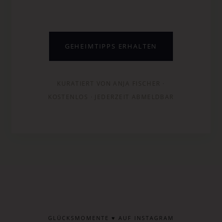
GEHEIMTIPPS ERHALTEN
KURATIERT VON ANJA FISCHER ·
KOSTENLOS · JEDERZEIT ABMELDBAR
GLÜCKSMOMENTE ♥ AUF INSTAGRAM