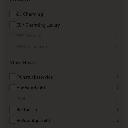
€ / Charming
1
€€ / Charming Luxury
1
€€€ / Luxury
0
€€€€ / Luxury +
0
Must Haves
Frühstücksservice
2
Hunde erlaubt
2
Pool
0
Restaurant
2
Rollstuhlgerecht
2