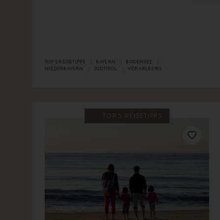
TOP 5 REISETIPPS
BAYERN
BODENSEE
NIEDERBAYERN
SÜDTIROL
VORARLBERG
TOP 5 REISETIPPS