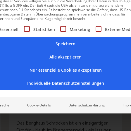
SCHRÖCKEN
 dieser Services willigen Sie auch in die Verarbeitung Ihrer Daten in den USA 
 (1) lit. a GDPR ein. Der EuGH stuft die USA als ein Land mit unzureichendem
chutz nach EU-Standards ein. Es besteht beispielsweise die Gefahr, dass US-Be
enbezogene Daten in Überwachungsprogrammen verarbeiten, ohne dass für
erinnen und Europäer eine Klagemöglichkeit besteht.
gt eine Liste der Service-Gruppen, für die eine Einwilligung erte
Essenziell
Statistiken
Marketing
Externe Med
Speichern
Alle akzeptieren
Nur essenzielle Cookies akzeptieren
Berghaus Schröcken
Individuelle Datenschutzeinstellungen
Berghaus Schröcken: Mehr als
ein Wanderhotel im
Bregenzerwald
rache
Cookie-Details
Datenschutzerklärung
Impr
Das Berghaus Schröcken ist ein einzigartiger
Ort für Urlaub im Bregenzerwald - ein lässiger