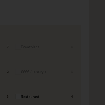
Eventplace
7
0
€€€€ / Luxury +
2
0
Restaurant
5
4