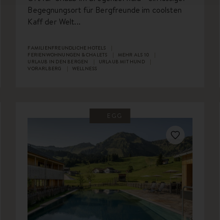
Begegnungsort für Bergfreunde im coolsten
Kaff der Welt...
FAMILIENFREUNDLICHE HOTELS
FERIENWOHNUNGEN & CHALETS
MEHR ALS 10
URLAUB IN DEN BERGEN
URLAUB MIT HUND
VORARLBERG
WELLNESS
EGG