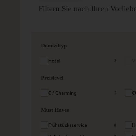
Filtern Sie nach Ihren Vorli
Domiziltyp
Hotel
V
3
Preislevel
€ / Charming
€
2
Must Haves
Frühstücksservice
H
8