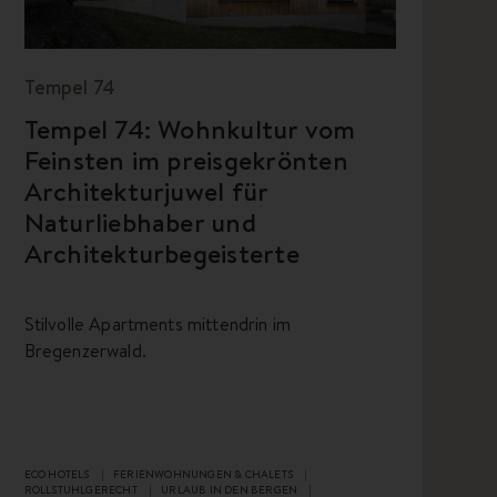
Tempel 74
Tempel 74: Wohnkultur vom
Feinsten im preisgekrönten
Architekturjuwel für
Naturliebhaber und
Architekturbegeisterte
Stilvolle Apartments mittendrin im
Bregenzerwald.
ECO HOTELS
FERIENWOHNUNGEN & CHALETS
ROLLSTUHLGERECHT
URLAUB IN DEN BERGEN