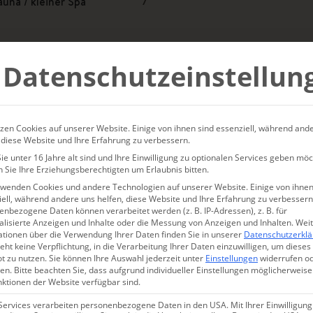
auna / kleiner Spa
7
Datenschutzeinstellun
erge
ländliche Idylle
8
olfnah
Für mehr als 10
5
kifahren
Strand
8
zen Cookies auf unserer Website. Einige von ihnen sind essenziell, während and
 diese Website und Ihre Erfahrung zu verbessern.
oga
Zu zweit
2
e unter 16 Jahre alt sind und Ihre Einwilligung zu optionalen Services geben möc
 Sie Ihre Erziehungsberechtigten um Erlaubnis bitten.
rwenden Cookies und andere Technologien auf unserer Website. Einige von ihnen
ell, während andere uns helfen, diese Website und Ihre Erfahrung zu verbessern
nbezogene Daten können verarbeitet werden (z. B. IP-Adressen), z. B. für
alisierte Anzeigen und Inhalte oder die Messung von Anzeigen und Inhalten.
Wei
ationen über die Verwendung Ihrer Daten finden Sie in unserer
Datenschutzerkl
eht keine Verpflichtung, in die Verarbeitung Ihrer Daten einzuwilligen, um dieses
t zu nutzen.
Sie können Ihre Auswahl jederzeit unter
Einstellungen
widerrufen o
en.
Bitte beachten Sie, dass aufgrund individueller Einstellungen möglicherweise
nktionen der Website verfügbar sind.
Services verarbeiten personenbezogene Daten in den USA. Mit Ihrer Einwilligung