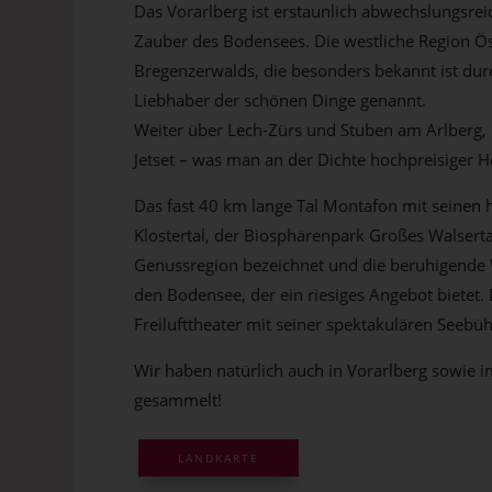
Das Vorarlberg ist erstaunlich abwechslungsr
Zauber des Bodensees. Die westliche Region Ös
Bregenzerwalds, die besonders bekannt ist durc
Liebhaber der schönen Dinge genannt.
Weiter über Lech-Zürs und Stuben am Arlberg, da
Jetset – was man an der Dichte hochpreisiger 
Das fast 40 km lange Tal Montafon mit seinen h
Klostertal, der Biosphärenpark Großes Walsertal
Genussregion bezeichnet und die beruhigende Wa
den Bodensee, der ein riesiges Angebot bietet.
Freilufttheater mit seiner spektakulären Seebü
Wir haben natürlich auch in Vorarlberg sowie 
gesammelt!
LANDKARTE