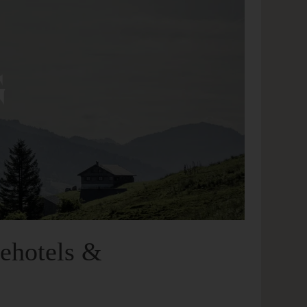
G
uehotels &