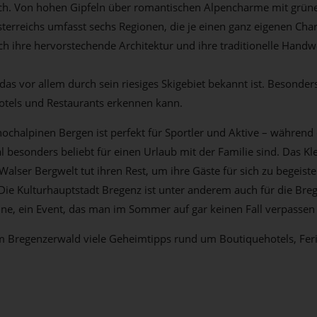
eich. Von hohen Gipfeln über romantischen Alpencharme mit grü
terreichs umfasst sechs Regionen, die je einen ganz eigenen Ch
h ihre hervorstechende Architektur und ihre traditionelle Handwe
s vor allem durch sein riesiges Skigebiet bekannt ist. Besonders 
Hotels und Restaurants erkennen kann.
ochalpinen Bergen ist perfekt für Sportler und Aktive – während d
 besonders beliebt für einen Urlaub mit der Familie sind. Das Kle
lser Bergwelt tut ihren Rest, um ihre Gäste für sich zu begeiste
 Die Kulturhauptstadt Bregenz ist unter anderem auch für die Bre
hne, ein Event, das man im Sommer auf gar keinen Fall verpassen 
im Bregenzerwald viele Geheimtipps rund um Boutiquehotels, Ferie