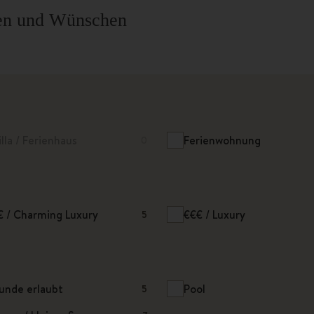
eben und Wünschen
illa / Ferienhaus
Ferienwohnung
0
€ / Charming Luxury
€€€ / Luxury
5
unde erlaubt
Pool
5