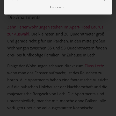
Impressum
Die Apartments
Zehn Ferienwohnungen stehen im Apart-Hotel Laurus
zur Auswahl
. Die kleinsten sind 20 Quadratmeter groß
und gerade richtig für ein Pärchen. In den mittelgroßen
Wohnungen zwischen 35 und 53 Quadratmetern finden
drei- bis fünfköpfige Familien ihr Zuhause in Lech.
Einige der Wohnungen schauen direkt zum
Fluss Lech
:
wenn man das Fenster aufmacht, ist das Rauschen zu
hören. Alle Apartments haben eine fantastische Aussicht
auf die hübschen Holzhäuser der Nachbarschaft und die
majestätische Bergwelt von Lech. Die Apartments sind
unterschiedlich, manche mit, manche ohne Balkon, alle
verfügen über eine vollausgestattete Kochnische.