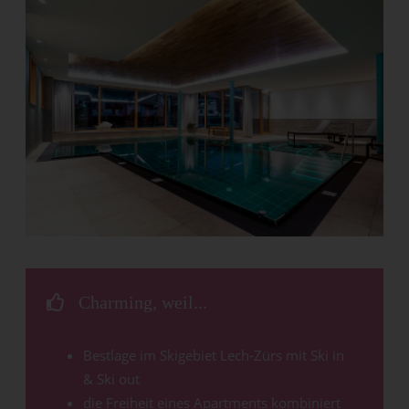
Charming, weil...
Bestlage im Skigebiet Lech-Zürs mit Ski in
& Ski out
die Freiheit eines Apartments kombiniert