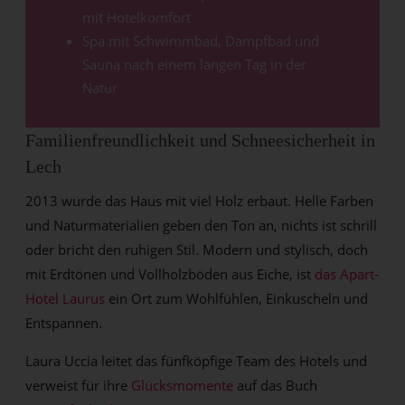
mit Hotelkomfort
Spa mit Schwimmbad, Dampfbad und
Sauna nach einem langen Tag in der
Natur
Familienfreundlichkeit und Schneesicherheit in
Lech
2013 wurde das Haus mit viel Holz erbaut. Helle Farben
und Naturmaterialien geben den Ton an, nichts ist schrill
oder bricht den ruhigen Stil. Modern und stylisch, doch
mit Erdtönen und Vollholzböden aus Eiche, ist
das Apart-
Hotel Laurus
ein Ort zum Wohlfühlen, Einkuscheln und
Entspannen.
Laura Uccia leitet das fünfköpfige Team des Hotels und
verweist für ihre
Glücksmomente
auf das Buch