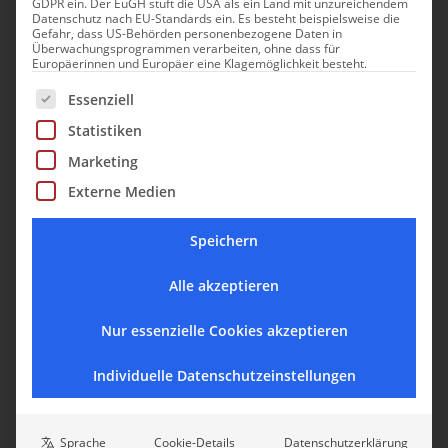
GDPR ein. Der EuGH stuft die USA als ein Land mit unzureichendem
Datenschutz nach EU-Standards ein. Es besteht beispielsweise die
Gefahr, dass US-Behörden personenbezogene Daten in
Überwachungsprogrammen verarbeiten, ohne dass für
Europäerinnen und Europäer eine Klagemöglichkeit besteht.
Es folgt eine Liste der Service-Gruppen, für die eine Einwill
Essenziell
Statistiken
Marketing
Externe Medien
Speichern
Alle akzeptieren
Nur essenzielle Cookies akzeptieren
Individuelle Datenschutzeinstellungen
Sprache
Cookie-Details
Datenschutzerklärung