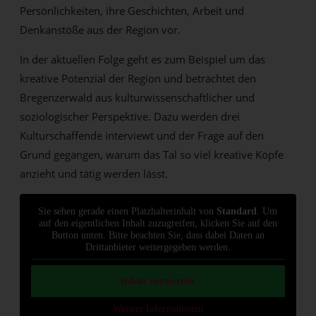
Persönlichkeiten, ihre Geschichten, Arbeit und
Denkanstöße aus der Region vor.
In der aktuellen Folge geht es zum Beispiel um das
kreative Potenzial der Region und betrachtet den
Bregenzerwald aus kulturwissenschaftlicher und
soziologischer Perspektive. Dazu werden drei
Kulturschaffende interviewt und der Frage auf den
Grund gegangen, warum das Tal so viel kreative Köpfe
anzieht und tätig werden lässt.
Sie sehen gerade einen Platzhalterinhalt von
Standard
. Um
auf den eigentlichen Inhalt zuzugreifen, klicken Sie auf den
Button unten. Bitte beachten Sie, dass dabei Daten an
Drittanbieter weitergegeben werden.
Inhalt entsperren
Weitere Informationen