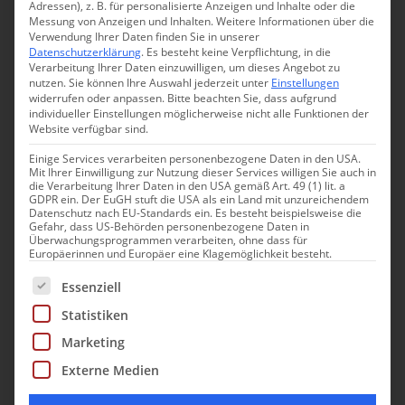
Adressen), z. B. für personalisierte Anzeigen und Inhalte oder die
2021 wird das
FAQ Bregenzerwald
voraussichtlich
Messung von Anzeigen und Inhalten.
Weitere Informationen über die
vom 30.08 bis 05.09 stattfinden. Aktuelle Infos
Verwendung Ihrer Daten finden Sie in unserer
Datenschutzerklärung
.
Es besteht keine Verpflichtung, in die
zum Programm und Tickets finden Sie im Laufe
Verarbeitung Ihrer Daten einzuwilligen, um dieses Angebot zu
der nächsten Monate auf
der Webseite
.
nutzen.
Sie können Ihre Auswahl jederzeit unter
Einstellungen
widerrufen oder anpassen.
Bitte beachten Sie, dass aufgrund
individueller Einstellungen möglicherweise nicht alle Funktionen der
Podcast
Wald und Welt
aus dem Bregenzerwald
Website verfügbar sind.
hören.
Einige Services verarbeiten personenbezogene Daten in den USA.
Mit Ihrer Einwilligung zur Nutzung dieser Services willigen Sie auch in
die Verarbeitung Ihrer Daten in den USA gemäß Art. 49 (1) lit. a
GDPR ein. Der EuGH stuft die USA als ein Land mit unzureichendem
Datenschutz nach EU-Standards ein. Es besteht beispielsweise die
Das Buch über die Feldküche ist im normalen
Gefahr, dass US-Behörden personenbezogene Daten in
Überwachungsprogrammen verarbeiten, ohne dass für
Handel nicht erhältlich. Jedoch können Sie es
hier
Europäerinnen und Europäer eine Klagemöglichkeit besteht.
bestellen oder im
Werkraum Andelsbuch
Es folgt eine Liste der Service-Gruppen, für die eine Einwill
Essenziell
erwerben.
Statistiken
Marketing
Externe Medien