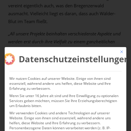
vereint eigentlich auch, was den Bregenzerwald
ausmacht. Vielleicht liegt es daran, dass auch Wälder-
Blut im Team fließt.
„All unsere Projekte beinhalten verschiedenste Aspekte und
werden erst durch ihre Vielfalt zu einem ganzheitlichen
Erlebnis. Das klingt vielleicht ein wenig hochgestochen,
Mit die
Datenschutzeinstellungen
aber so sehen wir das nun mal. Weil uns Abwechslung
genau so viel Spaß macht wie Herausforderungen, arbeiten
wir gerne an 360°-Projekten und nennen das einen
Wir nutzen Cookies auf unserer Website. Einige von ihnen sind
holistischen Ansatz. Am liebsten übrigens mit anstatt für
essenziell, während andere uns helfen, diese Website und Ihre
Menschen und dabei eher vorausdenkend als
Erfahrung zu verbessern.
Wenn Sie unter 16 Jahre alt sind und Ihre Einwilligung zu optionalen
nachahmend.“
Services geben möchten, müssen Sie Ihre Erziehungsberechtigten
um Erlaubnis bitten.
Wir verwenden Cookies und andere Technologien auf unserer
Website. Einige von ihnen sind essenziell, während andere uns
Arbeit von
friendship.is
erleben & kaufen?
helfen, diese Website und Ihre Erfahrung zu verbessern.
Personenbezogene Daten können verarbeitet werden (z. B. IP-