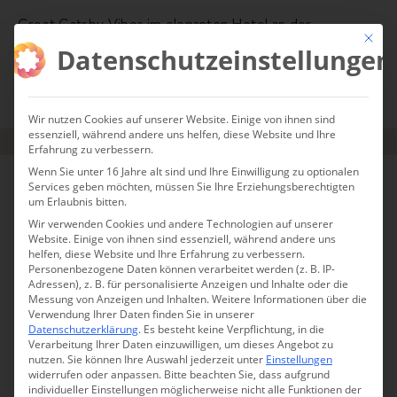
Great Gatsby-Vibes im eleganten Hotel an der
Mit die
Strandpromenade von Viareggio.
Datenschutzeinstellungen
TOSKANISCHE KÜSTE
HOTELS
STRAND
TOSKANA
URLAUB IN MEERESNÄHE
URLAUB MIT HUND
ZU ZWEIT
Wir nutzen Cookies auf unserer Website. Einige von ihnen sind
essenziell, während andere uns helfen, diese Website und Ihre
Erfahrung zu verbessern.
Wenn Sie unter 16 Jahre alt sind und Ihre Einwilligung zu optionalen
ORBETELLO
Services geben möchten, müssen Sie Ihre Erziehungsberechtigten
um Erlaubnis bitten.
Wir verwenden Cookies und andere Technologien auf unserer
Website. Einige von ihnen sind essenziell, während andere uns
helfen, diese Website und Ihre Erfahrung zu verbessern.
Personenbezogene Daten können verarbeitet werden (z. B. IP-
Adressen), z. B. für personalisierte Anzeigen und Inhalte oder die
Messung von Anzeigen und Inhalten.
Weitere Informationen über die
Verwendung Ihrer Daten finden Sie in unserer
Datenschutzerklärung
.
Es besteht keine Verpflichtung, in die
Verarbeitung Ihrer Daten einzuwilligen, um dieses Angebot zu
nutzen.
Sie können Ihre Auswahl jederzeit unter
Einstellungen
widerrufen oder anpassen.
Bitte beachten Sie, dass aufgrund
individueller Einstellungen möglicherweise nicht alle Funktionen der