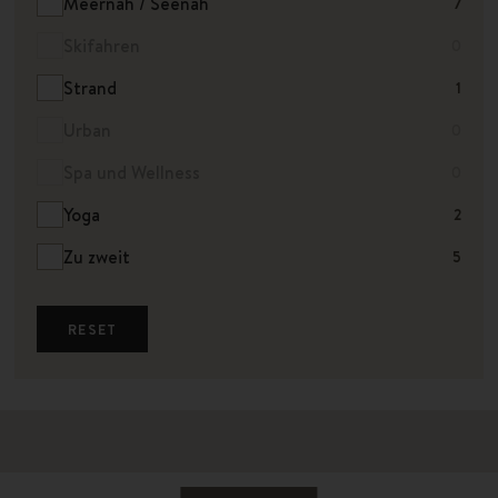
Meernah / Seenah
7
Skifahren
0
Strand
1
Urban
0
Spa und Wellness
0
Yoga
2
Zu zweit
5
RESET