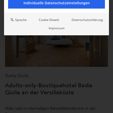
Individuelle Datenschutzeinstellungen
Sprache
Cookie-Details
Datenschutzerklärung
Impressum
Badia Giulia
Adults-only-Boutiquehotel Badia
Giulia an der Versiliaküste
Wabi-sabi im ehemaligen Benediktinerkloster in der