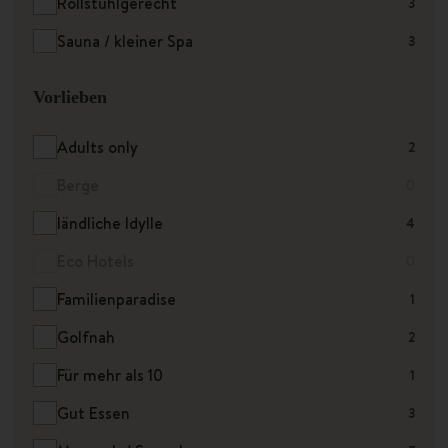
Rollstuhlgerecht
3
Sauna / kleiner Spa
3
Vorlieben
Adults only
2
Berge
0
ländliche Idylle
4
Eco Hotels
0
Familienparadise
1
Golfnah
2
Für mehr als 10
1
Gut Essen
3