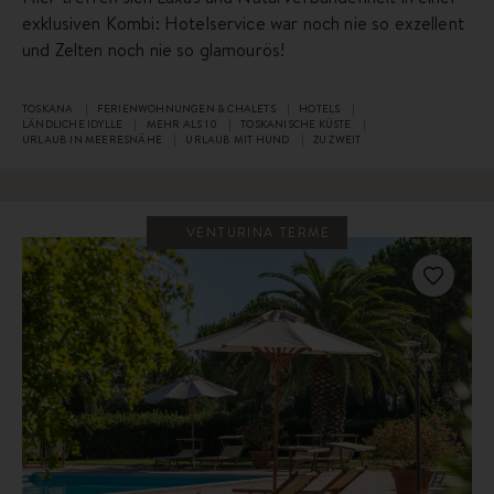
exklusiven Kombi: Hotelservice war noch nie so exzellent
und Zelten noch nie so glamourös!
TOSKANA
FERIENWOHNUNGEN & CHALETS
HOTELS
LÄNDLICHE IDYLLE
MEHR ALS 10
TOSKANISCHE KÜSTE
URLAUB IN MEERESNÄHE
URLAUB MIT HUND
ZU ZWEIT
VENTURINA TERME