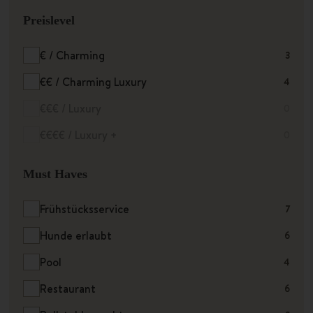
Preislevel
€ / Charming
3
€€ / Charming Luxury
4
€€€ / Luxury
0
€€€€ / Luxury +
0
Must Haves
Frühstücksservice
7
Hunde erlaubt
6
Pool
4
Restaurant
6