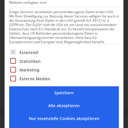
Website verfügbar sind.
Einige Services verarbeiten personenbezogene Daten in den USA.
Mit Ihrer Einwilligung zur Nutzung dieser Services willigen Sie auch in
Casale Oliveta
die Verarbeitung Ihrer Daten in den USA gemäß Art. 49 (1) lit. a
GDPR ein. Der EuGH stuft die USA als ein Land mit unzureichendem
Casale Oliveta: Boutiquehotel
Datenschutz nach EU-Standards ein. Es besteht beispielsweise die
Gefahr, dass US-Behörden personenbezogene Daten in
zwischen Olivenbäumen in der
Überwachungsprogrammen verarbeiten, ohne dass für
Europäerinnen und Europäer eine Klagemöglichkeit besteht.
Maremma
Es folgt eine Liste der Service-Gruppen, für die eine Einwill
Essenziell
Statistiken
Nur gute Vibes verspricht dieses Landhaus in der Toskana
Marketing
mit herrlicher Aussicht, Pool, Nähe zum Meer und einem
eigenen Farm-Restaurant.
Externe Medien
Speichern
TOSKANISCHE KÜSTE
HOTELS
LÄNDLICHE IDYLLE
ROLLSTUHLGERECHT
TOSKANA
URLAUB IN MEERESNÄHE
URLAUB MIT HUND
ZU ZWEIT
Alle akzeptieren
Nur essenzielle Cookies akzeptieren
CAMAIORE