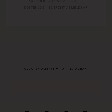
KURATIERT VON ANJA FISCHER ·
KOSTENLOS · JEDERZEIT ABMELDBAR
GLÜCKSMOMENTE ♥ AUF INSTAGRAM