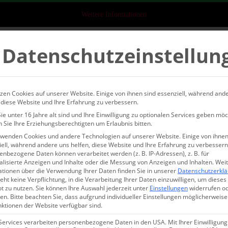
Weitere Informationen
Datenschutzeinstellun
eichnis
 und 7 Apartment-Suiten in einer geschichtsträchtigen Villa dir
er Pineblue Villas buchen?
zen Cookies auf unserer Website. Einige von ihnen sind essenziell, während and
 diese Website und Ihre Erfahrung zu verbessern.
e unter 16 Jahre alt sind und Ihre Einwilligung zu optionalen Services geben möc
, Kultur und Natur in Harmonie
 Sie Ihre Erziehungsberechtigten um Erlaubnis bitten.
ser & Suiten in der historischen Villa
rwenden Cookies und andere Technologien auf unserer Website. Einige von ihnen
ell, während andere uns helfen, diese Website und Ihre Erfahrung zu verbessern
Pineblue
nbezogene Daten können verarbeitet werden (z. B. IP-Adressen), z. B. für
ue Suiten
alisierte Anzeigen und Inhalte oder die Messung von Anzeigen und Inhalten.
Wei
ationen über die Verwendung Ihrer Daten finden Sie in unserer
Datenschutzerkl
von Pineblue
eht keine Verpflichtung, in die Verarbeitung Ihrer Daten einzuwilligen, um dieses
t zu nutzen.
Sie können Ihre Auswahl jederzeit unter
Einstellungen
widerrufen o
lue Ferienhäuser
en.
Bitte beachten Sie, dass aufgrund individueller Einstellungen möglicherweise
 Usedom
nktionen der Website verfügbar sind.
perlative
Services verarbeiten personenbezogene Daten in den USA. Mit Ihrer Einwilligung