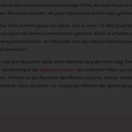
 tat es ihm nach und erbaute prächtige Villen, die noch heute in 
chen Momente erinnern, als guter Geschmack einfach dazu gehört
ue Villas stammt genau aus dieser Zeit. In einen 10.000 Quadra
nur durch ein kleines Gartentürchen getrennt, blickt es erhaben i
he Apartment-Suiten. Im Villenpark drei neu erbaute Ferienhäuser,
ch bereichern.
ch und dem Besucher bleibt einen Moment lang der Atem weg. Der 
in Paradebeispiel der
Bäderarchitektur
, die modernen Villen aus H
en. Im Park ist das Rauschen des Meeres zu hören, immer wiede
rend der Zaun die Gäste vor neugierigen Blicken der Spaziergän