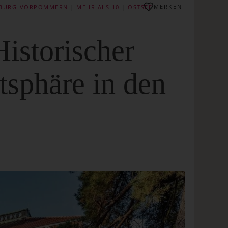
MERKEN
BURG-VORPOMMERN
|
MEHR ALS 10
|
OSTSEE
istorischer
tsphäre in den
F