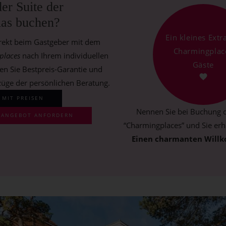
der Suite der
las buchen?
Ein kleines Extr
irekt beim Gastgeber mit dem
Charmingplac
places
nach Ihrem individuellen
Gäste
en Sie Bestpreis-Garantie und
züge der persönlichen Beratung.
 MIT PREISEN
Nennen Sie bei Buchung d
S ANGEBOT ANFORDERN
“Charmingplaces” und Sie erha
Einen charmanten Will