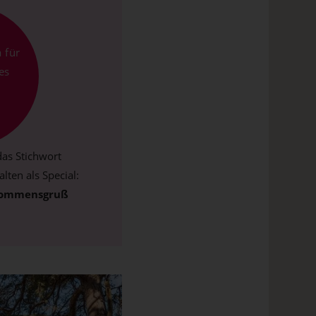
a für
es
as Stichwort
lten als Special:
kommensgruß