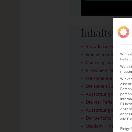
Inhaltsverz
4 moderne Ferienhäuser
Eine Villa oder Suite d
Wir nut
helfen,
Charming, weil...
Wenn Si
Pineblue Villas: Kunst
müssen
Freistehende Ferienhäu
Wir ve
essenzi
Die sieben Suiten von 
Persone
Ausstattung der Pinebl
person
Inform
Die vier Ferienhäuser 
Es best
Angebo
Ausstattung der Pineb
anpass
Der perfekte Tag auf
alle Fu
Usedom – Insel der Su
Einige 