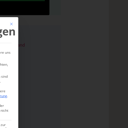
Mit diesem Button wird der Dialog geschlossen. Seine Funktionalität ist ide
gen
ekt am Strand
ere uns
hten,
 sind
.
tere
ärung
.
der
 nicht
 zur