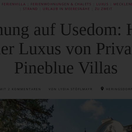
 FERIENVILLA
|
FERIENWOHNUNGEN & CHALETS
|
LUXUS
|
MECKLEN
|
STRAND
|
URLAUB IN MEERESNÄHE
|
ZU ZWEIT
ung auf Usedom: H
r Luxus von Priva
Pineblue Villas
MIT
2 KOMMENTAREN
VON LYDIA STÖFLMAYR
HERINGSDOR