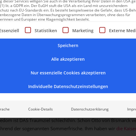
 dieser Services willigen Sie auch in die Verarbeitung Ihrer Daten in den USA 
sedom
 (1) lit. a GDPR ein. Der EuGH stuft die USA als ein Land mit unzureichendem
chutz nach EU-Standards ein. Es besteht beispielsweise die Gefahr, dass US-Be
enbezogene Daten in Überwachungsprogrammen verarbeiten, ohne dass für
 Charmingplace
erinnen und Europäer eine Klagemöglichkeit besteht.
gt eine Liste der Service-Gruppen, für die eine Einwilligung erte
Essenziell
Statistiken
Marketing
Externe Med
Ostsee & Usedom
Speichern
 Ferienwohnung: Ruhepol inm
Alle akzeptieren
 moderne Ferienhäuser und 
Nur essenzielle Cookies akzeptieren
in einer geschichtsträchtigen
Individuelle Datenschutzeinstellungen
Strand | Ostsee | Ferienwohnu
eringsdorf
rache
Cookie-Details
Datenschutzerklärung
Impr
sedom ist DAS Traumziel schlechthin. Schon Otto von Bismarck ve
ährend der sogenannten Sommerfrische. Ihm haben wir
die Kaise