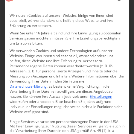
Es wird wohl der Tag kommen, an dem auch zartere
Wir nutzen Cookies auf unserer Website. Einige von ihnen sind
Gemüter, ja sogar hübsche Frauenzimmer in der Lage sein
essenziell, während andere uns helfen, diese Website und Ihre
Erfahrung zu verbessern.
werden, ohne mehr Beschwerlichkeiten und
Wenn Sie unter 16 Jahre alt sind und Ihre Einwilligung zu optionalen
Unannehmlichkeiten nach Palma zu fahren als heutzutage
Services geben möchten, müssen Sie Ihre Erziehungsberechtigten
nach Genf.“
um Erlaubnis bitten.
Wir verwenden Cookies und andere Technologien auf unserer
Auch wenn sich George Sand als verwöhnte Städterin
Website. Einige von ihnen sind essenziell, während andere uns
helfen, diese Website und Ihre Erfahrung zu verbessern.
diesen Komfort wohl selbst schon zu ihrer Reisezeit
Personenbezogene Daten können verarbeitet werden (z. B. IP-
Adressen), z. B. für personalisierte Anzeigen und Inhalte oder die
gewünscht hätte, sieht sie die von ihr vermuteten
Messung von Anzeigen und Inhalten.
Weitere Informationen über die
Entwicklung dennoch kritisch.
Verwendung Ihrer Daten finden Sie in unserer
Datenschutzerklärung
.
Es besteht keine Verpflichtung, in die
Verarbeitung Ihrer Daten einzuwilligen, um dieses Angebot zu
„Ich spreche mich weiß Gott nicht dagegen aus, dass
nutzen.
Sie können Ihre Auswahl jederzeit unter
Einstellungen
Menschen in größeren Mengen auf Reisen gehen. Aber
widerrufen oder anpassen.
Bitte beachten Sie, dass aufgrund
individueller Einstellungen möglicherweise nicht alle Funktionen der
wenn die menschliche Intelligenz und Moral genauso
Website verfügbar sind.
schnell vorankommen sollen wie die Industrie, so möchte
Einige Services verarbeiten personenbezogene Daten in den USA.
ich meinen, dass es nicht die Aufgabe der Eisenbahn sein
Mit Ihrer Einwilligung zur Nutzung dieser Services willigen Sie auch in
die Verarbeitung Ihrer Daten in den USA gemäß Art. 49 (1) lit. a
kann, ganze Völkerscharen, die unter der Melancholie