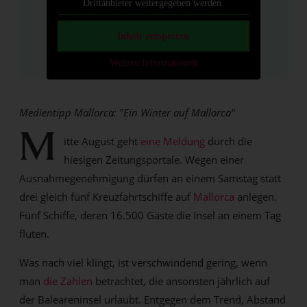
Drittanbieter weitergegeben werden.
Inhalt entsperren
Weitere Informationen
Medientipp Mallorca: "Ein Winter auf Mallorca"
M
itte August geht
eine Meldung
durch die
hiesigen Zeitungsportale. Wegen einer
Ausnahmegenehmigung dürfen an einem Samstag statt
drei gleich fünf Kreuzfahrtschiffe auf
Mallorca
anlegen.
Fünf Schiffe, deren 16.500 Gäste die Insel an einem Tag
fluten.
Was nach viel klingt, ist verschwindend gering, wenn
man
die Zahlen
betrachtet, die ansonsten jährlich auf
der Baleareninsel urlaubt. Entgegen dem Trend, Abstand