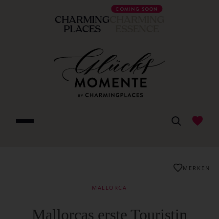
COMING SOON
CHARMING
CHARMING
PLACES
ESSENCE
MERKEN
MALLORCA
Mallorcas erste Touristin