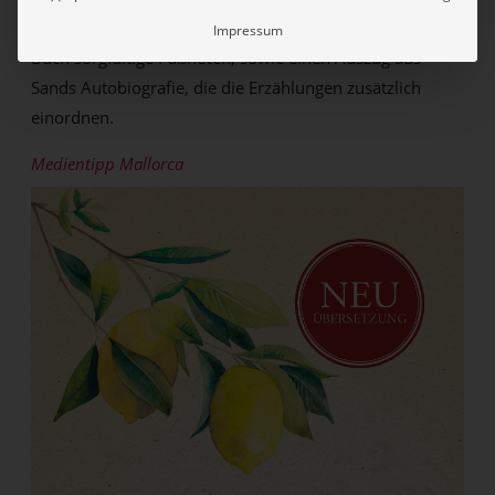
Neben zahlreichen zeitgenössischen Bildern enthält das
Impressum
Buch sorgfältige Fußnoten, sowie einen Auszug aus
Sands Autobiografie, die die Erzählungen zusätzlich
einordnen.
Medientipp Mallorca