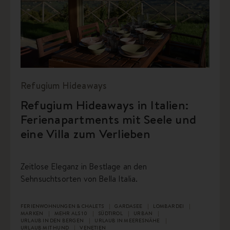
Refugium Hideaways
Refugium Hideaways in Italien:
Ferienapartments mit Seele und
eine Villa zum Verlieben
Zeitlose Eleganz in Bestlage an den
Sehnsuchtsorten von Bella Italia.
FERIENWOHNUNGEN & CHALETS
GARDASEE
LOMBARDEI
MARKEN
MEHR ALS 10
SÜDTIROL
URBAN
URLAUB IN DEN BERGEN
URLAUB IN MEERESNÄHE
URLAUB MIT HUND
VENETIEN