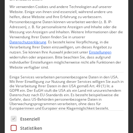
Wir verwenden Cookies und andere Technologien auf unserer
Website. Einige von ihnen sind essenziell, während andere uns
helfen, diese Website und Ihre Erfahrung zu verbessern.
Personenbezogene Daten können verarbeitet werden (z. B. IP-
Adressen), z. B. für personalisierte Anzeigen und Inhalte oder die
Messung von Anzeigen und Inhalten.
Weitere Informationen über die
Verwendung Ihrer Daten finden Sie in unserer
Datenschutzerklärung
.
Es besteht keine Verpflichtung, in die
Verarbeitung Ihrer Daten einzuwilligen, um dieses Angebot zu
nutzen.
Sie können Ihre Auswahl jederzeit unter
Einstellungen
widerrufen oder anpassen.
Bitte beachten Sie, dass aufgrund
individueller Einstellungen möglicherweise nicht alle Funktionen der
Website verfügbar sind.
Einige Services verarbeiten personenbezogene Daten in den USA.
Mit Ihrer Einwilligung zur Nutzung dieser Services willigen Sie auch in
die Verarbeitung Ihrer Daten in den USA gemäß Art. 49 (1) lit. a
GDPR ein. Der EuGH stuft die USA als ein Land mit unzureichendem
Noch mehr
Rezepttipps
aus
Italien
können Sie
Datenschutz nach EU-Standards ein. Es besteht beispielsweise die
Gefahr, dass US-Behörden personenbezogene Daten in
auf unserer Seite entdecken.
Überwachungsprogrammen verarbeiten, ohne dass für
Europäerinnen und Europäer eine Klagemöglichkeit besteht.
Es folgt eine Liste der Service-Gruppen, für die eine Einwill
Essenziell
Statistiken