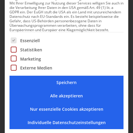
Vecchio, auch wenn es sich dabei nur um eine Kopie
Mit Ihrer Einwilligung zur Nutzung dieser Services willigen Sie auch in
die Verarbeitung Ihrer Daten in den USA gemäß Art. 49 (1) lit. a
handelt. Suchen Sie sich ein Plätzchen in einem
GDPR ein. Der EuGH stuft die USA als ein Land mit unzureichendem
Datenschutz nach EU-Standards ein. Es besteht beispielsweise die
Straßencafè, möglichst mit Blick auf die Fontana di
Gefahr, dass US-Behörden personenbezogene Daten in
Überwachungsprogrammen verarbeiten, ohne dass für
Piazza, und genießen Sie das beeindruckende,
Europäerinnen und Europäer eine Klagemöglichkeit besteht.
historische Flair dieses bezaubernden Platzes.
Es folgt eine Liste der Service-Gruppen, für die eine Einwill
Essenziell
Florenz, nicht nur Kultur- auch Genussstadt
Statistiken
Ein Stadtbummel macht hungrig und die vielen
Marketing
Ristoranti, Enotece, Bars und Trattorien laden zum
Externe Medien
Verweilen ein. Wer Florenz bereits mehrfach besucht
Speichern
hat, wird festgestellt haben, dass die Florentiner
Fremden gegenüber sehr aufgeschlossen und freundlich
Alle akzeptieren
sind. Die Offenheit für fremde Kulturen ist historisch
gewachsen und hinzu gesellt sich, dass die
Nur essenzielle Cookies akzeptieren
Einheimischen viel Wert auf gutes Essen und feine Weine
Individuelle Datenschutzeinstellungen
legen, denn gut gesättigt sieht man die Welt gleich viel
gelassener. Das ist ein Grund, weshalb es in dieser