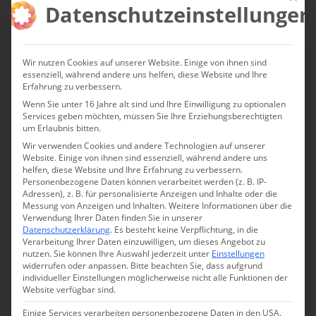
Palazzo Spini Feroni, Via de Tornabuoni 2, lohnt es sich
Datenschutzeinstellungen
im zweiten Stock das Museum Ferragamo zu besuchen.
Über 10.000 Modelle, die der berühmte Modeschöpfer
Wir nutzen Cookies auf unserer Website. Einige von ihnen sind
von 1920 bis zu seinem Todesjahr 1960 entworfen hat,
essenziell, während andere uns helfen, diese Website und Ihre
kann man hier bestaunen und zudem zahlreiche Fotos,
Erfahrung zu verbessern.
Entwürfe und hölzerne Fußnachbildungen seiner
Wenn Sie unter 16 Jahre alt sind und Ihre Einwilligung zu optionalen
Services geben möchten, müssen Sie Ihre Erziehungsberechtigten
berühmten Kunden. (www.museoferragamo.it)
um Erlaubnis bitten.
Wir verwenden Cookies und andere Technologien auf unserer
Spaziert man am Ende der Modestraße weiter Richtung
Website. Einige von ihnen sind essenziell, während andere uns
helfen, diese Website und Ihre Erfahrung zu verbessern.
Arno, durch aparte Gassen mit hübschen Geschäften,
Personenbezogene Daten können verarbeitet werden (z. B. IP-
erreicht man die Piazza della Signoria, die zu den
Adressen), z. B. für personalisierte Anzeigen und Inhalte oder die
Messung von Anzeigen und Inhalten.
Weitere Informationen über die
schönsten Plätzen Italiens zählt. Dort spiegelt der
Verwendung Ihrer Daten finden Sie in unserer
prägnante Palazzo Vecchio mit seinem hohen Turm
Datenschutzerklärung
.
Es besteht keine Verpflichtung, in die
Verarbeitung Ihrer Daten einzuwilligen, um dieses Angebot zu
immer noch die Macht und den Reichtum vom Florenz
nutzen.
Sie können Ihre Auswahl jederzeit unter
Einstellungen
des 14. und 15. Jahrhunderts wider. Eine Augenweide ist
widerrufen oder anpassen.
Bitte beachten Sie, dass aufgrund
individueller Einstellungen möglicherweise nicht alle Funktionen der
der gegenüberliegende Neptunbrunnen und
Website verfügbar sind.
Michelangelos «David» am Eingangsportal des Palazzo
Einige Services verarbeiten personenbezogene Daten in den USA.