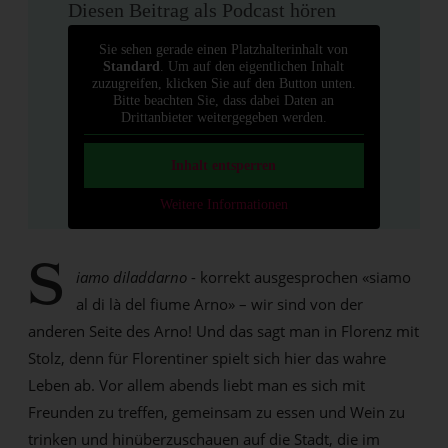
Diesen Beitrag als Podcast hören
Sie sehen gerade einen Platzhalterinhalt von
Standard
. Um auf den eigentlichen Inhalt
zuzugreifen, klicken Sie auf den Button unten.
Bitte beachten Sie, dass dabei Daten an
Drittanbieter weitergegeben werden.
Inhalt entsperren
Weitere Informationen
S
iamo diladdarno
- korrekt ausgesprochen «siamo
al di là del fiume Arno» – wir sind von der
anderen Seite des Arno! Und das sagt man in Florenz mit
Stolz, denn für Florentiner spielt sich hier das wahre
Leben ab. Vor allem abends liebt man es sich mit
Freunden zu treffen, gemeinsam zu essen und Wein zu
trinken und hinüberzuschauen auf die Stadt, die im