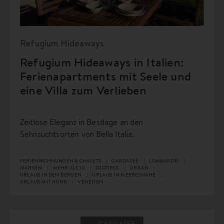
Refugium Hideaways
Refugium Hideaways in Italien:
Ferienapartments mit Seele und
eine Villa zum Verlieben
Zeitlose Eleganz in Bestlage an den
Sehnsuchtsorten von Bella Italia.
FERIENWOHNUNGEN & CHALETS
GARDASEE
LOMBARDEI
MARKEN
MEHR ALS 10
SÜDTIROL
URBAN
URLAUB IN DEN BERGEN
URLAUB IN MEERESNÄHE
URLAUB MIT HUND
VENETIEN
GARDASEE