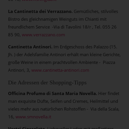
La Cantinetta dei Verrazzano.
Gemütliches, stilvolles
Bistro des gleichnamigen Weinguts im Chianti mit
freundlichem Service -Via di Tavolini 18/r , Tel. 055 26
85 90,
www.verrazzano.com
Cantinetta Antinori.
Im Erdgeschoss des Palazzo (15.
Jh. ) der Adelsfamilie Antinori erhält man kleine Gerichte,
große Weine in einem prachtvollen Ambiente - Piazza
Antinori, 3,
www.cantinetta-antinori.com
Die Adressen der Shopping-Tipps
Officina Profumo di Santa Maria Novella.
Hier findet
man exquisite Düfte, Seifen und Cremes, Heilmittel und
vieles mehr aus natürlichen Rohstoffen - Via della Scala,
16,
www.smnovella.it
Vestri Cioccolato.
Liebevoller Laden mit großartiger