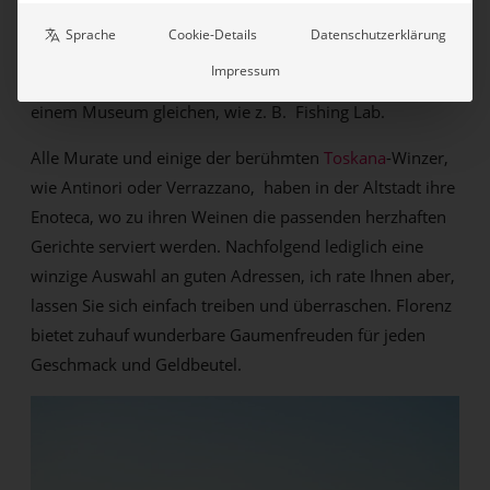
herrlichen Stadt in allen Gassen und auf allen Plätzen
Sprache
Cookie-Details
Datenschutzerklärung
einladende Ristoranti, Trattorien oder Osterien gibt.
Impressum
Viele haben ihre Gasträume in alten Palazzi, die fast
einem Museum gleichen, wie z. B. Fishing Lab.
Alle Murate und einige der berühmten
Toskana
-Winzer,
wie Antinori oder Verrazzano, haben in der Altstadt ihre
Enoteca, wo zu ihren Weinen die passenden herzhaften
Gerichte serviert werden. Nachfolgend lediglich eine
winzige Auswahl an guten Adressen, ich rate Ihnen aber,
lassen Sie sich einfach treiben und überraschen. Florenz
bietet zuhauf wunderbare Gaumenfreuden für jeden
Geschmack und Geldbeutel.