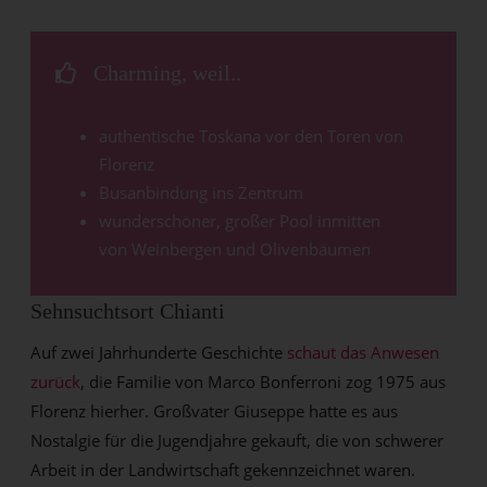
Charming, weil..
authentische Toskana vor den Toren von
Florenz
Busanbindung ins Zentrum
wunderschöner, großer Pool inmitten
von Weinbergen und Olivenbäumen
Sehnsuchtsort Chianti
Auf zwei Jahrhunderte Geschichte
schaut das Anwesen
zurück
, die Familie von Marco Bonferroni zog 1975 aus
Florenz hierher. Großvater Giuseppe hatte es aus
Nostalgie für die Jugendjahre gekauft, die von schwerer
Arbeit in der Landwirtschaft gekennzeichnet waren.