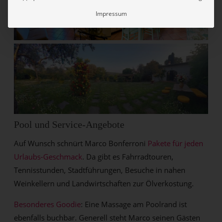
Impressum
Pool und Service-Angebote
Auf Wunsch schnürt Marco Bonferroni
Pakete für jeden
Urlaubs-Geschmack
. Da gibt es Fahrradtouren,
Tennisstunden, Stadtführungen, Besuche in nahen
Weinkellern und Landwirtschaften zur Ölverkostung.
Besonderes Goodie
: Eine Massage am Poolrand ist
ebenfalls buchbar. Generell steht Marco seinen Gästen