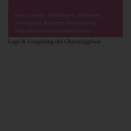
Paare,
Familien,
Stadtflanierer, Golfspieler,
Tennisspieler, Radfahrer, Ruhesuchende,
Kulturinteressierte, autofreier Urlaub
Lage & Umgebung des Charmingplace