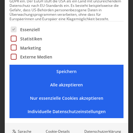
GDPR ein. Der EuGH stuft die USA als ein Land mit unzureichendem
Datenschutz nach EU-Standards ein. Es besteht beispielsweise die
Gefahr, dass US-Behörden personenbezogene Daten in
Überwachungsprogrammen verarbeiten, ohne dass für
Europäerinnen und Europäer eine Klagemöglichkeit besteht.
Es folgt eine Liste der Service-Gruppen, für die eine Einwill
Essenziell
Statistiken
Marketing
Externe Medien
Speichern
Alle akzeptieren
Nur essenzielle Cookies akzeptieren
Individuelle Datenschutzeinstellungen
Sprache
Cookie-Details
Datenschutzerklärung