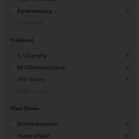
Ferienwohnung
9
Eventplace
0
Preislevel
€ / Charming
8
€€ / Charming Luxury
9
€€€ / Luxury
4
€€€€ / Luxury +
0
Must Haves
Frühstücksservice
17
Hunde erlaubt
16