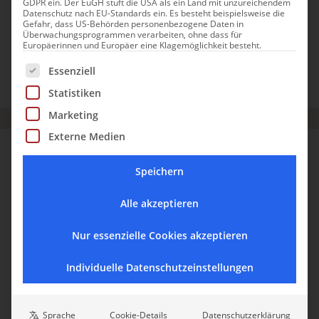
GDPR ein. Der EuGH stuft die USA als ein Land mit unzureichendem
Datenschutz nach EU-Standards ein. Es besteht beispielsweise die
Gernhardts Notizheften dokumentieren humorvoll bis
Gefahr, dass US-Behörden personenbezogene Daten in
nachdenklich das Pionierleben eines der ersten "Toskana-
Überwachungsprogrammen verarbeiten, ohne dass für
Europäerinnen und Europäer eine Klagemöglichkeit besteht.
Deutschen“.
Es folgt eine Liste der Service-Gruppen, für die eine Einwill
Essenziell
TOSKANA
Statistiken
Marketing
Externe Medien
SAN GIUSTINO
Speichern
Alle akzeptieren
Nur essenzielle Cookies akzeptieren
Individuelle Datenschutzeinstellungen
Sprache
Cookie-Details
Datenschutzerklärung