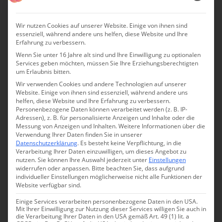
TOSKANA
Wir nutzen Cookies auf unserer Website. Einige von ihnen sind
essenziell, während andere uns helfen, diese Website und Ihre
Erfahrung zu verbessern.
Wenn Sie unter 16 Jahre alt sind und Ihre Einwilligung zu optionalen
Services geben möchten, müssen Sie Ihre Erziehungsberechtigten
um Erlaubnis bitten.
Wir verwenden Cookies und andere Technologien auf unserer
Website. Einige von ihnen sind essenziell, während andere uns
helfen, diese Website und Ihre Erfahrung zu verbessern.
Personenbezogene Daten können verarbeitet werden (z. B. IP-
Adressen), z. B. für personalisierte Anzeigen und Inhalte oder die
Messung von Anzeigen und Inhalten.
Weitere Informationen über die
Verwendung Ihrer Daten finden Sie in unserer
Datenschutzerklärung
.
Es besteht keine Verpflichtung, in die
Verarbeitung Ihrer Daten einzuwilligen, um dieses Angebot zu
nutzen.
Sie können Ihre Auswahl jederzeit unter
Einstellungen
widerrufen oder anpassen.
Bitte beachten Sie, dass aufgrund
"Toscana mia": Skizzen einer
individueller Einstellungen möglicherweise nicht alle Funktionen der
Website verfügbar sind.
deutschen Sehnsucht
Einige Services verarbeiten personenbezogene Daten in den USA.
Mit Ihrer Einwilligung zur Nutzung dieser Services willigen Sie auch in
die Verarbeitung Ihrer Daten in den USA gemäß Art. 49 (1) lit. a
Die posthum veröffentlichten Auszüge aus Robert