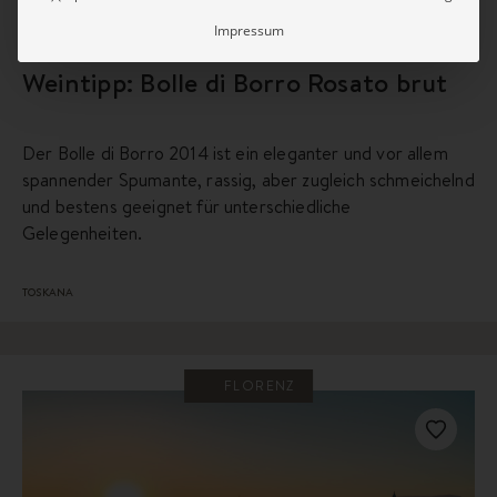
Impressum
Weintipp: Bolle di Borro Rosato brut
Der Bolle di Borro 2014 ist ein eleganter und vor allem
spannender Spumante, rassig, aber zugleich schmeichelnd
und bestens geeignet für unterschiedliche
Gelegenheiten.
TOSKANA
FLORENZ