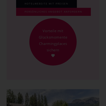
HOTELWEBSITE MIT PREISEN
PERSÖNLICHES ANGEBOT ANFORDERN
Vorteile mit
Glücksmomente
Charmingplaces
sichern