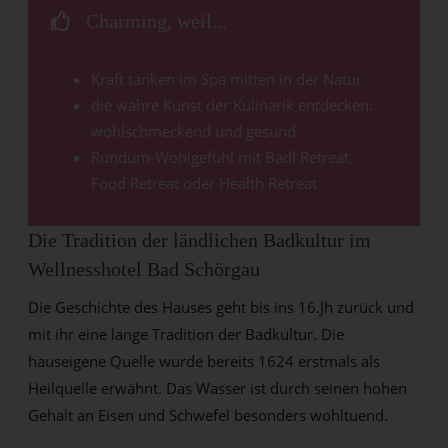
Charming, weil...
Kraft tanken im Spa mitten in der Natur
die wahre Kunst der Kulinarik entdecken:
wohlschmeckend und gesund
Rundum-Wohlgefühl mit Badl Retreat,
Food Retreat oder Health Retreat
Die Tradition der ländlichen Badkultur im
Wellnesshotel Bad Schörgau
Die Geschichte des Hauses geht bis ins 16.Jh zurück und
mit ihr eine lange Tradition der Badkultur. Die
hauseigene Quelle wurde bereits 1624 erstmals als
Heilquelle erwähnt. Das Wasser ist durch seinen hohen
Gehalt an Eisen und Schwefel besonders wohltuend.