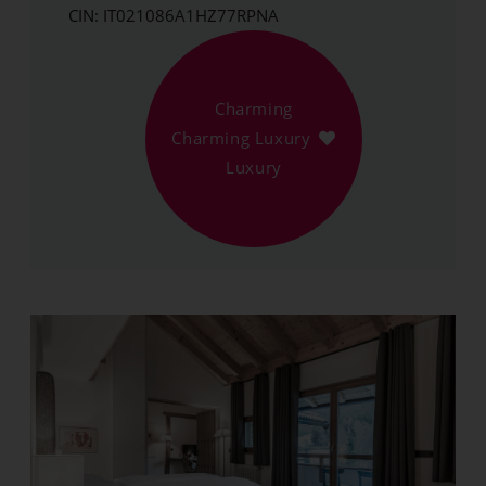
CIN: IT021086A1HZ77RPNA
Charming
Charming Luxury
Luxury