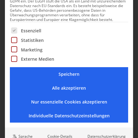
GDPR ein. Der EuGH stuft die USA als ein Land mit unzureichendem
Datenschutz nach EU-Standards ein. Es besteht beispielsweise die
Gefahr, dass US-Behörden personenbezogene Daten in
Überwachungsprogrammen verarbeiten, ohne dass für
Europäerinnen und Europäer eine Klagemöglichkeit besteht.
Es folgt eine Liste der Service-Gruppen, für die eine Einwill
Essenziell
Statistiken
Marketing
Externe Medien
Speichern
Alle akzeptieren
Nur essenzielle Cookies akzeptieren
Individuelle Datenschutzeinstellungen
Sprache
Cookie-Details
Datenschutzerklärung