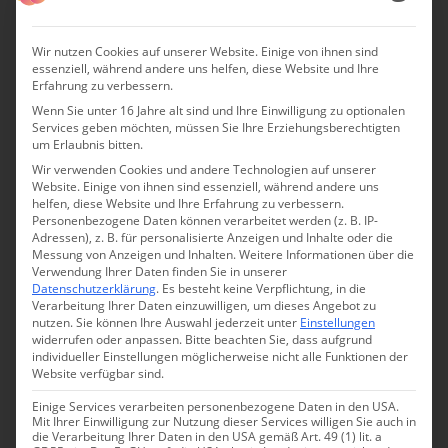
Wir nutzen Cookies auf unserer Website. Einige von ihnen sind
essenziell, während andere uns helfen, diese Website und Ihre
Erfahrung zu verbessern.
Wenn Sie unter 16 Jahre alt sind und Ihre Einwilligung zu optionalen
Suiten, Zimmer und Apartments im
Services geben möchten, müssen Sie Ihre Erziehungsberechtigten
um Erlaubnis bitten.
Boutiquehotel Sonus Alpis
Wir verwenden Cookies und andere Technologien auf unserer
Website. Einige von ihnen sind essenziell, während andere uns
Zwei Suiten, 16 Apartments und sechs Doppelzimmer
helfen, diese Website und Ihre Erfahrung zu verbessern.
stehen zur Auswahl, alle sind Erwachsenen über 16
Personenbezogene Daten können verarbeitet werden (z. B. IP-
Adressen), z. B. für personalisierte Anzeigen und Inhalte oder die
Jahren vorbehalten. Das Interieur ist dafür gemacht, um
Messung von Anzeigen und Inhalten.
Weitere Informationen über die
den Geist zu entspannen und die Sinne nicht zu
Verwendung Ihrer Daten finden Sie in unserer
Datenschutzerklärung
.
Es besteht keine Verpflichtung, in die
überlasten.
Verarbeitung Ihrer Daten einzuwilligen, um dieses Angebot zu
nutzen.
Sie können Ihre Auswahl jederzeit unter
Einstellungen
Sanfte Naturfarben, Böden aus Eiche und Möbel aus
widerrufen oder anpassen.
Bitte beachten Sie, dass aufgrund
individueller Einstellungen möglicherweise nicht alle Funktionen der
massivem Eichenholz schenken ein Gefühl der
Website verfügbar sind.
Bodenständigkeit. Trotzdem bleibt der Gesamteindruck
Einige Services verarbeiten personenbezogene Daten in den USA.
leicht und unbeschwert.
Mit Ihrer Einwilligung zur Nutzung dieser Services willigen Sie auch in
die Verarbeitung Ihrer Daten in den USA gemäß Art. 49 (1) lit. a