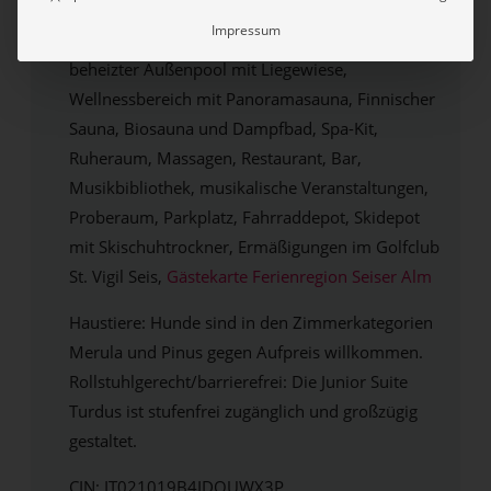
Balkon oder Terrasse, TV, Telefon, Safe, W-Lan,
Impressum
Frühstück, Lounge mit Flügel, ganzjährig
beheizter Außenpool mit Liegewiese,
Wellnessbereich mit Panoramasauna, Finnischer
Sauna, Biosauna und Dampfbad, Spa-Kit,
Ruheraum, Massagen, Restaurant, Bar,
Musikbibliothek, musikalische Veranstaltungen,
Proberaum, Parkplatz, Fahrraddepot, Skidepot
mit Skischuhtrockner, Ermäßigungen im Golfclub
St. Vigil Seis,
Gästekarte Ferienregion Seiser Alm
Haustiere: Hunde sind in den Zimmerkategorien
Merula und Pinus gegen Aufpreis willkommen.
Rollstuhlgerecht/barrierefrei: Die Junior Suite
Turdus ist stufenfrei zugänglich und großzügig
gestaltet.
CIN: IT021019B4IDOUWX3P