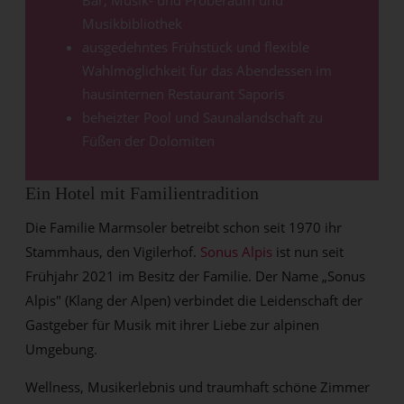
Bar, Musik- und Proberaum und
Musikbibliothek
ausgedehntes Frühstück und flexible
Wahlmöglichkeit für das Abendessen im
hausinternen Restaurant Saporis
beheizter Pool und Saunalandschaft zu
Füßen der Dolomiten
Ein Hotel mit Familientradition
Die Familie Marmsoler betreibt schon seit 1970 ihr
Stammhaus, den Vigilerhof.
Sonus Alpis
ist nun seit
Frühjahr 2021 im Besitz der Familie. Der Name „Sonus
Alpis" (Klang der Alpen) verbindet die Leidenschaft der
Gastgeber für Musik mit ihrer Liebe zur alpinen
Umgebung.
Wellness, Musikerlebnis und traumhaft schöne Zimmer