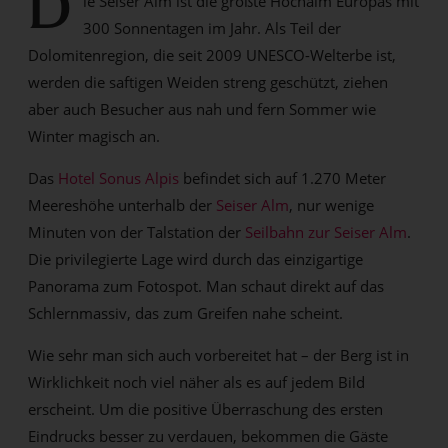
D
ie Seiser Alm ist die größte Hochalm Europas mit
300 Sonnentagen im Jahr. Als Teil der
Dolomitenregion, die seit 2009 UNESCO-Welterbe ist,
werden die saftigen Weiden streng geschützt, ziehen
aber auch Besucher aus nah und fern Sommer wie
Winter magisch an.
Das
Hotel Sonus Alpis
befindet sich auf 1.270 Meter
Meereshöhe unterhalb der
Seiser Alm
, nur wenige
Minuten von der Talstation der
Seilbahn zur Seiser Alm
.
Die privilegierte Lage wird durch das einzigartige
Panorama zum Fotospot. Man schaut direkt auf das
Schlernmassiv, das zum Greifen nahe scheint.
Wie sehr man sich auch vorbereitet hat – der Berg ist in
Wirklichkeit noch viel näher als es auf jedem Bild
erscheint. Um die positive Überraschung des ersten
Eindrucks besser zu verdauen, bekommen die Gäste