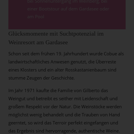
bei Sonnenuntergang im Weinberg, bei
einer Bootstour auf dem Gardasee oder
am Pool
Glücksmomente mit Suchtpotenzial im
Weinresort am Gardasee
Schon seit dem frühen 19. Jahrhundert wurde Cobue als
landwirtschaftliches Anwesen genutzt, die Überreste
eines Klosters und ein alter Rosskastanienbaum sind
stumme Zeugen der Geschichte.
Im Jahr 1971 kaufte die Familie von Gilberto das
Weingut und betreibt es seither mit Leidenschaft und
großem Respekt vor der Natur. Die Weinstöcke werden
möglichst wenig behandelt und die Trauben von Hand
geerntet, so wird das Terroir perfekt eingefangen und
das Ergebnis sind hervorragende, authentische Weine.