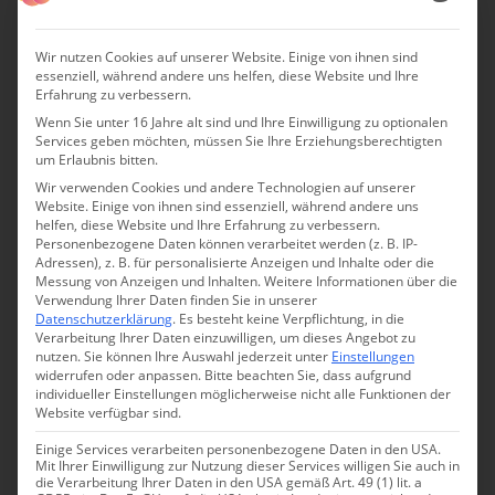
Wir nutzen Cookies auf unserer Website. Einige von ihnen sind
essenziell, während andere uns helfen, diese Website und Ihre
Erfahrung zu verbessern.
Wenn Sie unter 16 Jahre alt sind und Ihre Einwilligung zu optionalen
Services geben möchten, müssen Sie Ihre Erziehungsberechtigten
um Erlaubnis bitten.
Wir verwenden Cookies und andere Technologien auf unserer
Website. Einige von ihnen sind essenziell, während andere uns
helfen, diese Website und Ihre Erfahrung zu verbessern.
Personenbezogene Daten können verarbeitet werden (z. B. IP-
Adressen), z. B. für personalisierte Anzeigen und Inhalte oder die
Messung von Anzeigen und Inhalten.
Weitere Informationen über die
Verwendung Ihrer Daten finden Sie in unserer
Datenschutzerklärung
.
Es besteht keine Verpflichtung, in die
Verarbeitung Ihrer Daten einzuwilligen, um dieses Angebot zu
Die Apartments von Cobue
nutzen.
Sie können Ihre Auswahl jederzeit unter
Einstellungen
widerrufen oder anpassen.
Bitte beachten Sie, dass aufgrund
individueller Einstellungen möglicherweise nicht alle Funktionen der
Die sechs
Apartments im Cobue Wine Resort & Spa
Website verfügbar sind.
wurden alle nach einem der eigenen Weine benannt und
Einige Services verarbeiten personenbezogene Daten in den USA.
bieten viel Komfort, gepaart mit modernem Design.
Mit Ihrer Einwilligung zur Nutzung dieser Services willigen Sie auch in
die Verarbeitung Ihrer Daten in den USA gemäß Art. 49 (1) lit. a