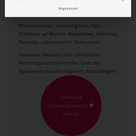
Cobue Wine Resort & Spa - Ferienwohnung
Impressum
am Gardasee
Wellness-Center, Swimming-Pool, Park,
Frühstück auf Wunsch, Weinproben, Weinshop,
Parkplatz, Ladestation für Elektroautos
Haustiere: Haustiere sind nicht erlaubt.
Rollstuhlgerecht/barrierefrei: Eines der
Apartments ist rollstuhlgerecht, bitte anfragen.
Charming
Charming Luxury
Luxury