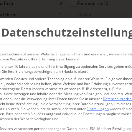
olfnah
Für mehr als 10
3
kifahren
Strand
4
oga
Zu zweit
1
Datenschutzeinstellun
zen Cookies auf unserer Website. Einige von ihnen sind essenziell, während and
 diese Website und Ihre Erfahrung zu verbessern.
e unter 16 Jahre alt sind und Ihre Einwilligung zu optionalen Services geben möc
 Sie Ihre Erziehungsberechtigten um Erlaubnis bitten.
rwenden Cookies und andere Technologien auf unserer Website. Einige von ihnen
ell, während andere uns helfen, diese Website und Ihre Erfahrung zu verbessern
nbezogene Daten können verarbeitet werden (z. B. IP-Adressen), z. B. für
WANGEN
alisierte Anzeigen und Inhalte oder die Messung von Anzeigen und Inhalten.
Wei
ationen über die Verwendung Ihrer Daten finden Sie in unserer
Datenschutzerkl
eht keine Verpflichtung, in die Verarbeitung Ihrer Daten einzuwilligen, um dieses
t zu nutzen.
Sie können Ihre Auswahl jederzeit unter
Einstellungen
widerrufen o
en.
Bitte beachten Sie, dass aufgrund individueller Einstellungen möglicherweise
nktionen der Website verfügbar sind.
Services verarbeiten personenbezogene Daten in den USA. Mit Ihrer Einwilligung