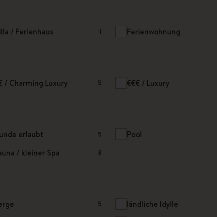
illa / Ferienhaus
Ferienwohnung
1
€ / Charming Luxury
€€€ / Luxury
5
unde erlaubt
Pool
5
auna / kleiner Spa
8
erge
ländliche Idylle
5