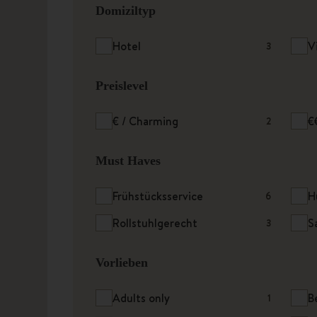
Domiziltyp
Hotel
V
3
Preislevel
€ / Charming
€
2
Must Haves
Frühstücksservice
H
6
Rollstuhlgerecht
S
3
Vorlieben
Adults only
B
1