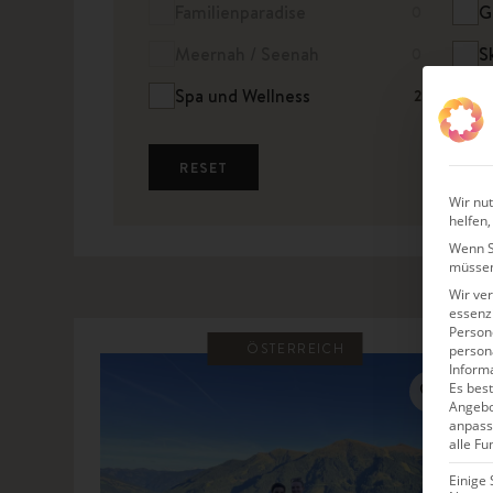
Familienparadise
G
0
Meernah / Seenah
S
0
Spa und Wellness
Y
2
RESET
Wir nut
helfen,
Wenn Si
müssen
Wir ve
essenzi
Persone
ÖSTERREICH
person
Inform
Es best
Angebo
anpass
alle Fu
Einige 