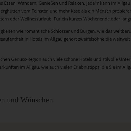
es Essen, Wandern, Genießen und Relaxen. Jede*r kann im Allgäu d
erghütten vom Feinsten und mehr Käse als ein Mensch probieren s
tern oder Wellnessurlaub. Für ein kurzes Wochenende oder länger
würdigkeiten wie romantische Schlösser und Burgen, wie das welt
ssaufenthalt in Hotels im Allgäu gehört zweifelsohne die weltweit
olchen Genuss-Region auch viele schöne Hotels und stilvolle Unterk
ünften im Allgäu, wie auch vielen Erlebnistipps, die Sie im Allg
eben und Wünschen