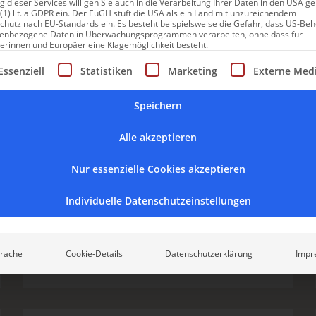
 dieser Services willigen Sie auch in die Verarbeitung Ihrer Daten in den USA 
 (1) lit. a GDPR ein. Der EuGH stuft die USA als ein Land mit unzureichendem
chutz nach EU-Standards ein. Es besteht beispielsweise die Gefahr, dass US-Be
enbezogene Daten in Überwachungsprogrammen verarbeiten, ohne dass für
erinnen und Europäer eine Klagemöglichkeit besteht.
gt eine Liste der Service-Gruppen, für die eine Einwilligung erte
Essenziell
Statistiken
Marketing
Externe Med
Ziegenpeter-Seele vom
Fidelisbäck – mit Rezept!
Speichern
Alle akzeptieren
Rezept-Klassiker zum Selbermachen: Die
Ziegenpeter-Seele vom Fidelisbäck in Wangen.
Nur essenzielle Cookies akzeptieren
Individuelle Datenschutzeinstellungen
rache
Cookie-Details
Datenschutzerklärung
Impr
ALLGÄU