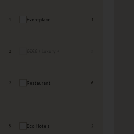
Eventplace
4
1
€€€€ / Luxury +
2
0
Restaurant
2
6
Eco Hotels
5
2