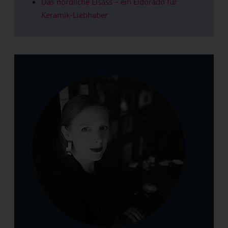
Das nördliche Elsass – ein Eldorado für
Keramik-Liebhaber