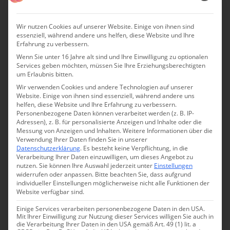
Hideaway für gestresste Städter, ein Paradies für Kinder
und der ideale Ort für Familienzusammenkünfte. Die
Wir nutzen Cookies auf unserer Website. Einige von ihnen sind
150 Quadratmeter große Villa für bis zu vier Feriengäste
essenziell, während andere uns helfen, diese Website und Ihre
Erfahrung zu verbessern.
und vier Apartments von 88 Quadratmetern für jeweils
Wenn Sie unter 16 Jahre alt sind und Ihre Einwilligung zu optionalen
zwei Personen teilen sich Pool, Clubhaus und
Services geben möchten, müssen Sie Ihre Erziehungsberechtigten
um Erlaubnis bitten.
Wellnessbereich.
Wir verwenden Cookies und andere Technologien auf unserer
Website. Einige von ihnen sind essenziell, während andere uns
Alle Räumlichkeiten sind ausgesprochen großzügig und
helfen, diese Website und Ihre Erfahrung zu verbessern.
noch mehr ist es die Landschaft rundherum: italienische
Personenbezogene Daten können verarbeitet werden (z. B. IP-
Adressen), z. B. für personalisierte Anzeigen und Inhalte oder die
Hügel wie aus dem Bilderbuch, so weit das Auge reicht.
Messung von Anzeigen und Inhalten.
Weitere Informationen über die
Besonders schön ist das Panorama vom Salzwasser-
Verwendung Ihrer Daten finden Sie in unserer
Datenschutzerklärung
.
Es besteht keine Verpflichtung, in die
Infinitypool zu genießen.
Verarbeitung Ihrer Daten einzuwilligen, um dieses Angebot zu
nutzen.
Sie können Ihre Auswahl jederzeit unter
Einstellungen
widerrufen oder anpassen.
Bitte beachten Sie, dass aufgrund
Borgo Tranquillo
ist der perfekte Ort zum Nichtstun für
individueller Einstellungen möglicherweise nicht alle Funktionen der
die Erwachsenen und zum unbegrenzten Toben für die
Website verfügbar sind.
Kinder. Wer den Pool doch einmal verlassen möchte,
Einige Services verarbeiten personenbezogene Daten in den USA.
macht mit der Familie Wanderungen und Ausflüge ins
Mit Ihrer Einwilligung zur Nutzung dieser Services willigen Sie auch in
die Verarbeitung Ihrer Daten in den USA gemäß Art. 49 (1) lit. a