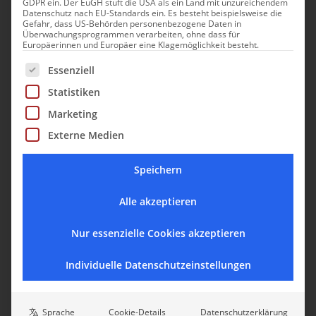
Umland.
GDPR ein. Der EuGH stuft die USA als ein Land mit unzureichendem
Datenschutz nach EU-Standards ein. Es besteht beispielsweise die
Gefahr, dass US-Behörden personenbezogene Daten in
Überwachungsprogrammen verarbeiten, ohne dass für
Europäerinnen und Europäer eine Klagemöglichkeit besteht.
Es folgt eine Liste der Service-Gruppen, für die eine Einwill
Essenziell
Statistiken
Marketing
Externe Medien
Speichern
Alle akzeptieren
Nur essenzielle Cookies akzeptieren
Individuelle Datenschutzeinstellungen
Sprache
Cookie-Details
Datenschutzerklärung