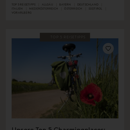
TOP 5 REISETIPPS
ALLGÄU
BAYERN
DEUTSCHLAND
ITALIEN
NIEDERÖSTERREICH
ÖSTERREICH
SÜDTIROL
VORARLBERG
TOP 5 REISETIPPS
Unsere Top 5 Charmingplaces: