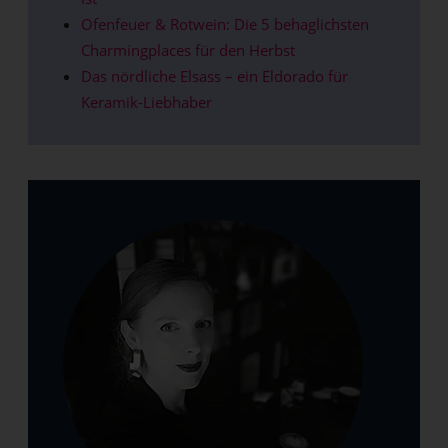
Ofenfeuer & Rotwein: Die 5 behaglichsten
Charmingplaces für den Herbst
Das nördliche Elsass – ein Eldorado für
Keramik-Liebhaber