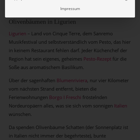
ZUR AUSFÜHRLICHEN BESCHREIBUNG
Impressum
Ferienwohnungen Borgo I Freschi: unter
Olivenbäumen in Ligurien
Ligurien
– Land von Cinque Terre, dem Sanremo
Musikfestival und selbstverständlich vom Pesto, das hier
in keinem Restaurant fehlen darf. Jeder Küchenchef der
Region hat sein eigenes, geheimes
Pesto-Rezept
für die
Soße aus aromatischem Basilikum.
Über der sagenhaften
Blumenriviera
, nur vier Kilometer
vom nächsten Strand entfernt, bieten die
Ferienwohnungen
Borgo I Freschi
fröstelnden
Nordeuropäern alles, was sie sich vom sonnigen
Italien
wünschen.
Da spenden Olivenbäume Schatten (der Sonnenplatz ist
in Italien nicht immer der begehrteste), bunte