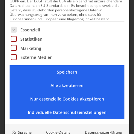
GDPR ein. Der EuGH stuft die USA als ein Land mit unzureichendem
Datenschutz nach EU-Standards ein. Es besteht beispielsweise die
Gefahr, dass US-Behörden personenbezogene Daten in
Überwachungsprogrammen verarbeiten, ohne dass für
Europäerinnen und Europäer eine Klagemöglichkeit besteht.
Es folgt eine Liste der Service-Gruppen, für die eine Einwill
Essenziell
Statistiken
Marketing
Externe Medien
Speichern
Alle akzeptieren
Nur essenzielle Cookies akzeptieren
Individuelle Datenschutzeinstellungen
Sprache
Cookie-Details
Datenschutzerklärung