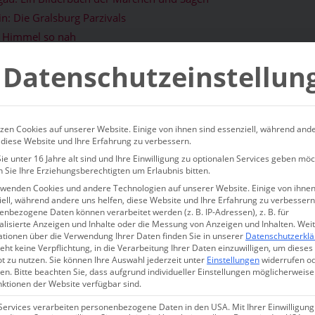
n: Die Gralsburg Parzivals
m Himmel so nah
e verletzte Seele
Datenschutzeinstellun
 II. im Allgäu
serem Kulturtipp Allgäu
e König
zen Cookies auf unserer Website. Einige von ihnen sind essenziell, während and
ich
 diese Website und Ihre Erfahrung zu verbessern.
e unter 16 Jahre alt sind und Ihre Einwilligung zu optionalen Services geben möc
rtipp Allgäu entführt Sie in 
 Sie Ihre Erziehungsberechtigten um Erlaubnis bitten.
rwenden Cookies und andere Technologien auf unserer Website. Einige von ihnen
en des Märchenkönigs
ell, während andere uns helfen, diese Website und Ihre Erfahrung zu verbessern
nbezogene Daten können verarbeitet werden (z. B. IP-Adressen), z. B. für
alisierte Anzeigen und Inhalte oder die Messung von Anzeigen und Inhalten.
Wei
khovitin
,
Alpsee Neuschwanstein
,
CC BY-SA 4.0
ationen über die Verwendung Ihrer Daten finden Sie in unserer
Datenschutzerkl
eht keine Verpflichtung, in die Verarbeitung Ihrer Daten einzuwilligen, um dieses
t zu nutzen.
Sie können Ihre Auswahl jederzeit unter
Einstellungen
widerrufen o
wenn wir in einem getakteten Besucherstrom in höchstens 45 Min
en.
Bitte beachten Sie, dass aufgrund individueller Einstellungen möglicherweise
 und Hohenschwangau geführt werden? Die Prunksucht eines irr
nktionen der Website verfügbar sind.
 Herrschers von Gottes Gnaden? Oder gelingt es uns, den Mensch
Services verarbeiten personenbezogene Daten in den USA. Mit Ihrer Einwilligung