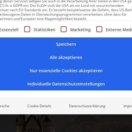
 dieser Services willigen Sie auch in die Verarbeitung Ihrer Daten in den USA 
erkennen?
 (1) lit. a GDPR ein. Der EuGH stuft die USA als ein Land mit unzureichendem
chutz nach EU-Standards ein. Es besteht beispielsweise die Gefahr, dass US-Be
enbezogene Daten in Überwachungsprogrammen verarbeiten, ohne dass für
der noch immer Anlass zu Spekulationen und Interpretationen gi
erinnen und Europäer eine Klagemöglichkeit besteht.
 Persönlichkeit macht verständlich, was schon zu seiner Zeit als
gt eine Liste der Service-Gruppen, für die eine Einwilligung erte
Essenziell
Statistiken
Marketing
Externe Med
rsetzt. Das Wissen um die biografischen Hintergründe vermenschli
nnen wir uns über die Distanz von fast 140 Jahren in Ludwigs See
Speichern
ung jenseits des Klischees aufbauen. Wenn wir uns bemühen, Lu
n zu sehen, wird der Besuch seiner Schlösser zu einem noch eind
Alle akzeptieren
Nur essenzielle Cookies akzeptieren
Individuelle Datenschutzeinstellungen
rache
Cookie-Details
Datenschutzerklärung
Impr