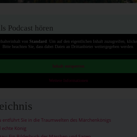
als Podcast hören
zhalterinhalt von
Standard
. Um auf den eigentlichen Inhalt zuzugreifen, klick
Bitte beachten Sie, dass dabei Daten an Drittanbieter weitergegeben werden.
Inhalt entsperren
Weitere Informationen
eichnis
äu entführt Sie in die Traumwelten des Märchenkönigs
 echte König
au: Ein Bilderbuch der Märchen und Sagen