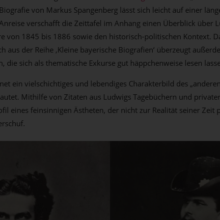
Biografie von Markus Spangenberg lässt sich leicht auf einer län
 Anreise verschafft die Zeittafel im Anhang einen Überblick über 
re von 1845 bis 1886 sowie den historisch-politischen Kontext. Da
ch aus der Reihe ‚Kleine bayerische Biografien‘ überzeugt außerd
n, die sich als thematische Exkurse gut häppchenweise lesen lass
net ein vielschichtiges und lebendiges Charakterbild des „anderen
 lautet. Mithilfe von Zitaten aus Ludwigs Tagebüchern und private
il eines feinsinnigen Ästheten, der nicht zur Realität seiner Zeit 
erschuf.