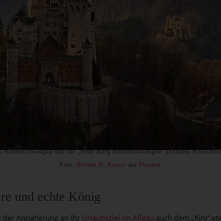
s Hohenschwangau und die „Neue Burg Hohenschwangau“ (Schloss Neuschwa
Foto:
Helmut H. Kroiss
auf
Pixabay
re und echte König
ei der Annäherung an Ihr
Urlaubsziel im Allgäu
auch dem „Kini“ e