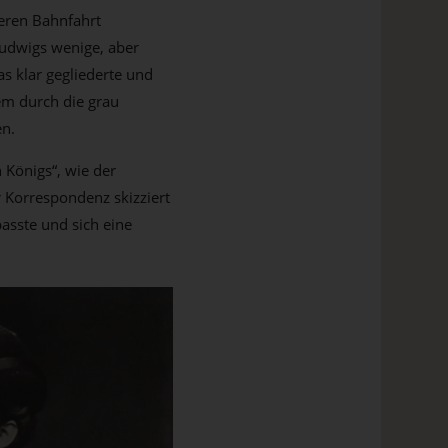
geren Bahnfahrt
Ludwigs wenige, aber
s klar gegliederte und
em durch die grau
en.
 Königs“, wie der
r Korrespondenz skizziert
passte und sich eine