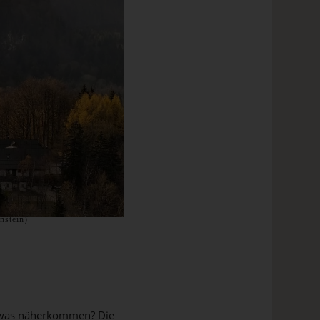
nstein)
twas näherkommen? Die