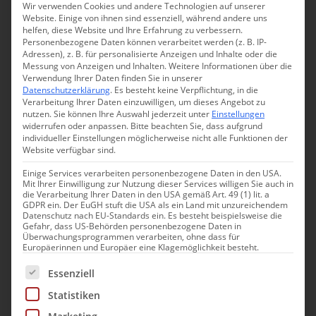
Käse auf der Zunge schmilzt.“ Dabei sei es einfach.
Wir verwenden Cookies und andere Technologien auf unserer
Website. Einige von ihnen sind essenziell, während andere uns
„Bestes Material, bestes Lager, endlos Zeit – mehr
helfen, diese Website und Ihre Erfahrung zu verbessern.
machen wir nicht. Eigentlich kein Hexenwerk“ sagt
Personenbezogene Daten können verarbeitet werden (z. B. IP-
Adressen), z. B. für personalisierte Anzeigen und Inhalte oder die
Martin. „Aber gerade das Einfache ist oft das
Messung von Anzeigen und Inhalten.
Weitere Informationen über die
Verwendung Ihrer Daten finden Sie in unserer
Schwierige.“ Und Thomas ergänzt: „Wir machen, was wir
Datenschutzerklärung
.
Es besteht keine Verpflichtung, in die
für richtig halten. Und ich glaube, dass wir sehr viel
Verarbeitung Ihrer Daten einzuwilligen, um dieses Angebot zu
nutzen.
Sie können Ihre Auswahl jederzeit unter
Einstellungen
richtig machen.“ Anscheinend. Denn übermorgen steht
widerrufen oder anpassen.
Bitte beachten Sie, dass aufgrund
wieder eine Schlange vor dem Ladengeschäft auf dem
individueller Einstellungen möglicherweise nicht alle Funktionen der
Website verfügbar sind.
Marktplatz in Kempten.
Einige Services verarbeiten personenbezogene Daten in den USA.
Mit Ihrer Einwilligung zur Nutzung dieser Services willigen Sie auch in
die Verarbeitung Ihrer Daten in den USA gemäß Art. 49 (1) lit. a
GDPR ein. Der EuGH stuft die USA als ein Land mit unzureichendem
Datenschutz nach EU-Standards ein. Es besteht beispielsweise die
Wo Sie diesen
Allgäu
Einkaufstipp finden
Gefahr, dass US-Behörden personenbezogene Daten in
Überwachungsprogrammen verarbeiten, ohne dass für
Europäerinnen und Europäer eine Klagemöglichkeit besteht.
Jamei Laibspeis' Käse wird neben dem
Es folgt eine Liste der Service-Gruppen, für die eine Einwill
Essenziell
Ladengeschäft in Kempten auf verschiedenen
Wochenmärkten
in Hamburg, Freiburg, Münster
Statistiken
und Murnau verkauft.