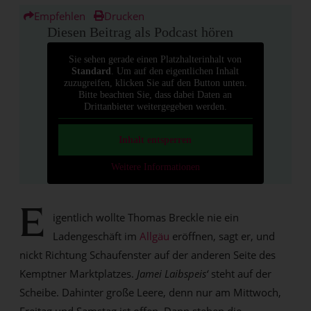
Empfehlen
Drucken
Diesen Beitrag als Podcast hören
Sie sehen gerade einen Platzhalterinhalt von
Standard
. Um auf den eigentlichen Inhalt
zuzugreifen, klicken Sie auf den Button unten.
Bitte beachten Sie, dass dabei Daten an
Drittanbieter weitergegeben werden.
Inhalt entsperren
Weitere Informationen
E
igentlich wollte Thomas Breckle nie ein
Ladengeschäft im
Allgäu
eröffnen, sagt er, und
nickt Richtung Schaufenster auf der anderen Seite des
Kemptner Marktplatzes.
Jamei Laibspeis‘
steht auf der
Scheibe. Dahinter große Leere, denn nur am Mittwoch,
Freitag und Samstag ist offen. Dann stehen die