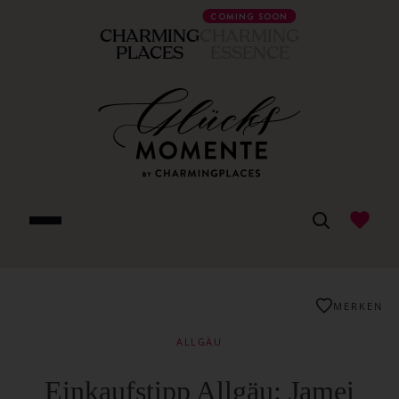
COMING SOON
CHARMING
CHARMING
PLACES
ESSENCE
MERKEN
ALLGÄU
Einkaufstipp Allgäu: Jamei