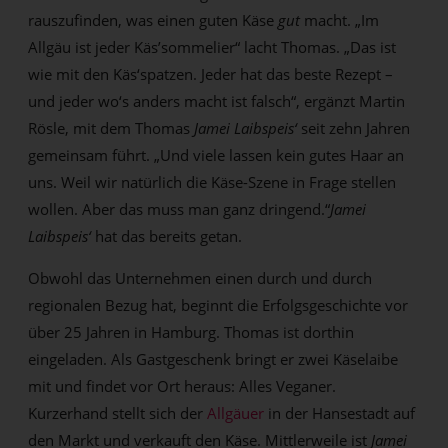
rauszufinden, was einen guten Käse
gut
macht. „Im
Allgäu ist jeder Käs’sommelier“ lacht Thomas. „Das ist
wie mit den Käs‘spatzen. Jeder hat das beste Rezept –
und jeder wo‘s anders macht ist falsch“, ergänzt Martin
Rösle, mit dem Thomas
Jamei Laibspeis‘
seit zehn Jahren
gemeinsam führt. „Und viele lassen kein gutes Haar an
uns. Weil wir natürlich die Käse-Szene in Frage stellen
wollen. Aber das muss man ganz dringend.“
Jamei
Laibspeis‘
hat das bereits getan.
Obwohl das Unternehmen einen durch und durch
regionalen Bezug hat, beginnt die Erfolgsgeschichte vor
über 25 Jahren in Hamburg. Thomas ist dorthin
eingeladen. Als Gastgeschenk bringt er zwei Käselaibe
mit und findet vor Ort heraus: Alles Veganer.
Kurzerhand stellt sich der
Allgäuer
in der Hansestadt auf
den Markt und verkauft den Käse. Mittlerweile ist
Jamei