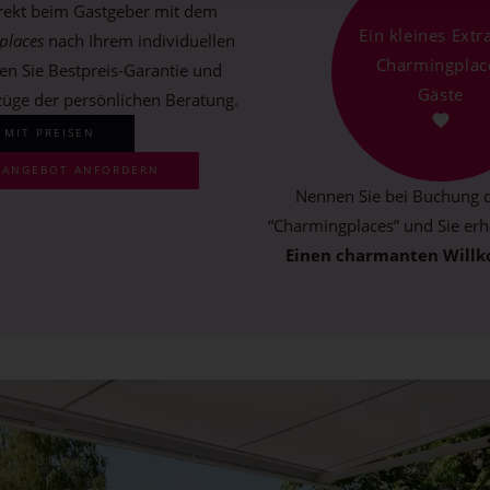
irekt beim Gastgeber mit dem
Ein kleines Extr
places
nach Ihrem individuellen
Charmingplac
en Sie Bestpreis-Garantie und
Gäste
züge der persönlichen Beratung.
 MIT PREISEN
S ANGEBOT ANFORDERN
Nennen Sie bei Buchung d
“Charmingplaces” und Sie erha
Einen charmanten Will