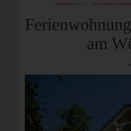
CHARMINGPLACES
|
FERIENWOHNUNGEN
Ferienwohnunge
am Wö