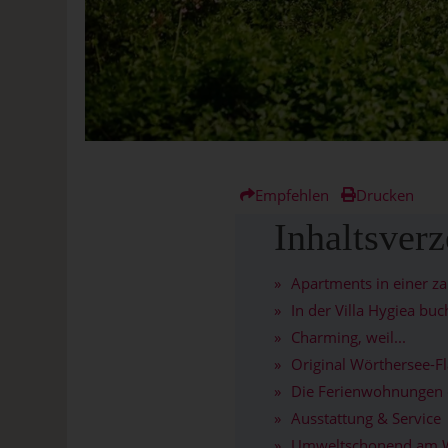
Empfehlen
Drucken
Inhaltsverz
Apartments in einer za
In der Villa Hygiea bu
Charming, weil...
Original Wörthersee-Fl
Die Ferienwohnungen d
Ausstattung & Service
Umweltschonend am W