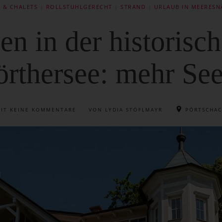
 & CHALETS
|
ROLLSTUHLGERECHT
|
STRAND
|
URLAUB IN MEERESN
n in der historisch
rthersee: mehr See
MIT
KEINE KOMMENTARE
VON LYDIA STÖFLMAYR
PÖRTSCHA