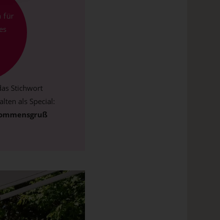
a für
es
as Stichwort
lten als Special:
kommensgruß