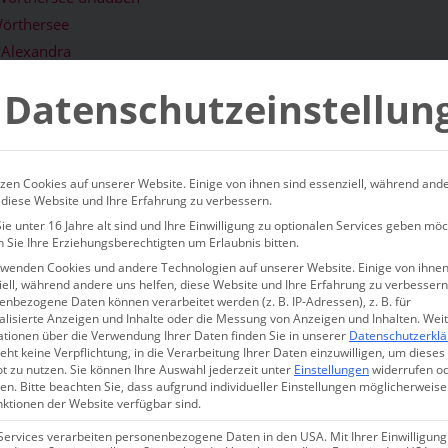
Wörthersee
 Alexandra
Datenschutzeinstellun
sterreich
rsee - die mediterrane Seite 
zen Cookies auf unserer Website. Einige von ihnen sind essenziell, während and
 diese Website und Ihre Erfahrung zu verbessern.
nts in einer zauberhaften Vil
e unter 16 Jahre alt sind und Ihre Einwilligung zu optionalen Services geben möc
 Sie Ihre Erziehungsberechtigten um Erlaubnis bitten.
nd | Kärnten | Ferienwohnung
rwenden Cookies und andere Technologien auf unserer Website. Einige von ihnen
ell, während andere uns helfen, diese Website und Ihre Erfahrung zu verbessern
nbezogene Daten können verarbeitet werden (z. B. IP-Adressen), z. B. für
 | Pörtschach
alisierte Anzeigen und Inhalte oder die Messung von Anzeigen und Inhalten.
Wei
ationen über die Verwendung Ihrer Daten finden Sie in unserer
Datenschutzerkl
eht keine Verpflichtung, in die Verarbeitung Ihrer Daten einzuwilligen, um dieses
t einen besonderen Zauber. Sein kristallklares Wasser, das im S
t zu nutzen.
Sie können Ihre Auswahl jederzeit unter
Einstellungen
widerrufen o
en.
Bitte beachten Sie, dass aufgrund individueller Einstellungen möglicherweise
n magischer Anziehungskraft. Rundherum sind die Berge niedrig, 
nktionen der Website verfügbar sind.
s Licht, die Konturen werden weich. Die Ufer sind noch von eini
Services verarbeiten personenbezogene Daten in den USA. Mit Ihrer Einwilligung