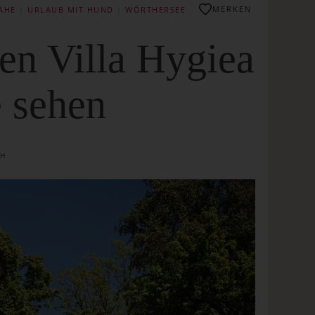
MERKEN
ÄHE
|
URLAUB MIT HUND
|
WÖRTHERSEE
en Villa Hygiea
 sehen
CH