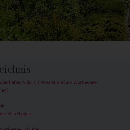
eichnis
uberhaften Villa mit Privatstrand am Wörthersee
chen?
air
er Villa Hygiea
örthersee urlauben