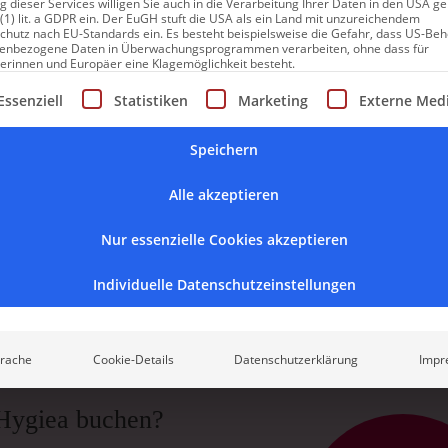
torische Villen bereichern die Landschaft und machen neugierig 
 dieser Services willigen Sie auch in die Verarbeitung Ihrer Daten in den USA 
 (1) lit. a GDPR ein. Der EuGH stuft die USA als ein Land mit unzureichendem
chutz nach EU-Standards ein. Es besteht beispielsweise die Gefahr, dass US-Be
enbezogene Daten in Überwachungsprogrammen verarbeiten, ohne dass für
erinnen und Europäer eine Klagemöglichkeit besteht.
illa Hygiea. Sie ermöglicht es den staunenden Besuchern des Wörth
gt eine Liste der Service-Gruppen, für die eine Einwilligung erte
nzutauchen. Die verwunschene alte Villa ist von einem großen 
Essenziell
Statistiken
Marketing
Externe Med
Sinne ansprechen. Jasmin, Lavendel und Rosen duften um die Wet
Speichern
Lage des Wörthersees. Im Dreiländereck zwischen
Österreich
,
Slow
Alle akzeptieren
en nur einen Tagesausflug entfernt. Und wer sich gar nicht meh
Nur essenzielle Cookies akzeptieren
, findet hier nicht nur fantastisches Wohnen mit Blick auf den Se
ch Bahnhof, Ortszentrum, Restaurants und Geschäfte in unmittelb
Individuelle Datenschutzeinstellungen
rache
Cookie-Details
Datenschutzerklärung
Impr
 Hygiea buchen?