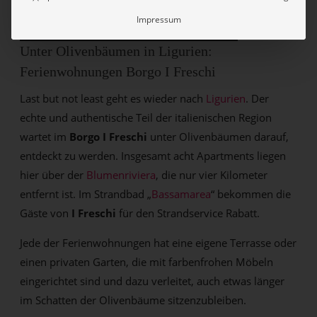
Impressum
ZUR AUSFÜHRLICHEN BESCHREIBUNG
Unter Olivenbäumen in Ligurien:
Ferienwohnungen Borgo I Freschi
Last but not least geht es wieder nach
Ligurien
. Der
echte und authentische Teil der italienischen Region
wartet im
Borgo I Freschi
unter Olivenbäumen darauf,
entdeckt zu werden. Insgesamt acht Apartments liegen
hier über der
Blumenriviera
, die nur vier Kilometer
entfernt ist. Im Strandbad „
Bassamarea
“ bekommen die
Gäste von
I Freschi
für den Strandservice Rabatt.
Jede der Ferienwohnungen hat eine eigene Terrasse oder
einen privaten Garten, die mit farbenfrohen Möbeln
eingerichtet sind und dazu verleitet, auch etwas länger
im Schatten der Olivenbäume sitzenzubleiben.