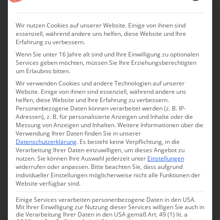
untergebracht. Aber auch die anderen sieben
Urlaubsapartments sind jedes einzigartig.
Wir nutzen Cookies auf unserer Website. Einige von ihnen sind
essenziell, während andere uns helfen, diese Website und Ihre
Das
Pignocco Country House
ist schon viele Jahre im
Erfahrung zu verbessern.
Portfolio von
Glücksmomente Charmingplaces
. Und jedes
Wenn Sie unter 16 Jahre alt sind und Ihre Einwilligung zu optionalen
Services geben möchten, müssen Sie Ihre Erziehungsberechtigten
Mal, wenn Anja Fischer das Landhaus in den Marken
um Erlaubnis bitten.
besucht, bleibt sie von Neuem verzaubert von seiner
Wir verwenden Cookies und andere Technologien auf unserer
Website. Einige von ihnen sind essenziell, während andere uns
unvergleichlichen Atmosphäre.
Adorabile!
helfen, diese Website und Ihre Erfahrung zu verbessern.
Personenbezogene Daten können verarbeitet werden (z. B. IP-
Adressen), z. B. für personalisierte Anzeigen und Inhalte oder die
Messung von Anzeigen und Inhalten.
Weitere Informationen über die
Verwendung Ihrer Daten finden Sie in unserer
Datenschutzerklärung
.
Es besteht keine Verpflichtung, in die
Verarbeitung Ihrer Daten einzuwilligen, um dieses Angebot zu
nutzen.
Sie können Ihre Auswahl jederzeit unter
Einstellungen
widerrufen oder anpassen.
Bitte beachten Sie, dass aufgrund
individueller Einstellungen möglicherweise nicht alle Funktionen der
Website verfügbar sind.
Einige Services verarbeiten personenbezogene Daten in den USA.
Mit Ihrer Einwilligung zur Nutzung dieser Services willigen Sie auch in
die Verarbeitung Ihrer Daten in den USA gemäß Art. 49 (1) lit. a