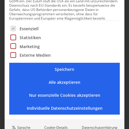
GDPR ein. Der EuGH stuft die USA als ein Land mit unzureichendem
Datenschutz nach EU-Standards ein. Es besteht beispielsweise die
Gefahr, dass US-Behörden personenbezogene Daten in
Überwachungsprogrammen verarbeiten, ohne dass für
Europäerinnen und Europäer eine Klagemöglichkeit besteht.
Es folgt eine Liste der Service-Gruppen, für die eine Einwill
Essenziell
Statistiken
Marketing
Externe Medien
Speichern
Alle akzeptieren
Nur essenzielle Cookies akzeptieren
Individuelle Datenschutzeinstellungen
Sprache
Cookie-Details
Datenschutzerklärung