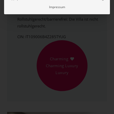
Ruhebereich, Laufband, Massagen
Impressum
Haustiere: Hunde sind nicht erlaubt.
Rollstuhlgerecht/barrierefrei: Die Villa ist nicht
rollstuhlgerecht.
CIN: IT109006B4Z285TYUG
Charming
Charming Luxury
Luxury