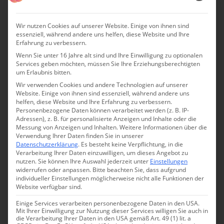
großen Anwesen auf drei Hektar Land untergebracht.
Alles ist frisch renoviert und modern eingerichtet.
Wir nutzen Cookies auf unserer Website. Einige von ihnen sind
essenziell, während andere uns helfen, diese Website und Ihre
Gedeckte Farben, einige antike Möbelstücke und ein
Erfahrung zu verbessern.
Hang zum Minimalismus zeichnen den Stil aus.
Wenn Sie unter 16 Jahre alt sind und Ihre Einwilligung zu optionalen
Services geben möchten, müssen Sie Ihre Erziehungsberechtigten
Die 18 Quadratmeter messenden Superior-
um Erlaubnis bitten.
Doppelzimmer sind ideal für Sparfüchse, die ihr
Wir verwenden Cookies und andere Technologien auf unserer
Website. Einige von ihnen sind essenziell, während andere uns
Hotelzimmer vor allem zum Schlafen nutzen und sonst
helfen, diese Website und Ihre Erfahrung zu verbessern.
Personenbezogene Daten können verarbeitet werden (z. B. IP-
den ganzen Tag unterwegs sind. Sie sind komfortabel
Adressen), z. B. für personalisierte Anzeigen und Inhalte oder die
und einladend gestaltet.
Messung von Anzeigen und Inhalten.
Weitere Informationen über die
Verwendung Ihrer Daten finden Sie in unserer
Datenschutzerklärung
.
Es besteht keine Verpflichtung, in die
Von den 18 Quadratmeter großen Deluxe
Verarbeitung Ihrer Daten einzuwilligen, um dieses Angebot zu
Doppelzimmern mit Meerblick fängt der Tag schon mit
nutzen.
Sie können Ihre Auswahl jederzeit unter
Einstellungen
widerrufen oder anpassen.
Bitte beachten Sie, dass aufgrund
dem Gedanken an einen herrlichen Strandtag an. Die
individueller Einstellungen möglicherweise nicht alle Funktionen der
Doppelzimmer sind für jeweils zwei Erwachsene
Website verfügbar sind.
gedacht.
Einige Services verarbeiten personenbezogene Daten in den USA.
Mit Ihrer Einwilligung zur Nutzung dieser Services willigen Sie auch in
die Verarbeitung Ihrer Daten in den USA gemäß Art. 49 (1) lit. a
Besonders zu empfehlen sind die beiden Suiten. Sie