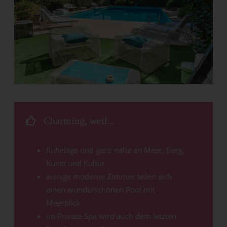
Charming, weil...
Ruhelage und ganz nahe an Meer, Berg,
Kunst und Kultur
wenige moderne Zimmer teilen sich
einen wunderschönen Pool mit
Meerblick
im Private-Spa wird auch dem letzten