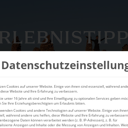
RLEBNISTIP
Datenschutzeinstellun
zen Cookies auf unserer Website. Einige von ihnen sind essenziell, während and
 diese Website und Ihre Erfahrung zu verbessern.
e unter 16 Jahre alt sind und Ihre Einwilligung zu optionalen Services geben möc
 Sie Ihre Erziehungsberechtigten um Erlaubnis bitten.
rwenden Cookies und andere Technologien auf unserer Website. Einige von ihnen
ell, während andere uns helfen, diese Website und Ihre Erfahrung zu verbessern
1 – 259 VON 259
nbezogene Daten können verarbeitet werden (z. B. IP-Adressen), z. B. für
alisierte Anzeigen und Inhalte oder die Messung von Anzeigen und Inhalten.
Wei