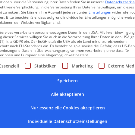
ationen über die Verwendung Ihrer Daten finden Sie in unserer
Datenschutzerkl
eht keine Verpflichtung, in die Verarbeitung Ihrer Daten einzuwilligen, um dieses
t zu nutzen.
Sie können Ihre Auswahl jederzeit unter
Einstellungen
widerrufen o
en.
Bitte beachten Sie, dass aufgrund individueller Einstellungen möglicherweise
nktionen der Website verfügbar sind.
Services verarbeiten personenbezogene Daten in den USA. Mit Ihrer Einwilligung
 dieser Services willigen Sie auch in die Verarbeitung Ihrer Daten in den USA 
 (1) lit. a GDPR ein. Der EuGH stuft die USA als ein Land mit unzureichendem
chutz nach EU-Standards ein. Es besteht beispielsweise die Gefahr, dass US-Be
enbezogene Daten in Überwachungsprogrammen verarbeiten, ohne dass für
erinnen und Europäer eine Klagemöglichkeit besteht.
CHARMINGPLACES NEWSLETTER
gt eine Liste der Service-Gruppen, für die eine Einwilligung erte
Essenziell
Statistiken
Marketing
Externe Med
Lassen Sie sich inspirieren.
Speichern
Entdecken Sie neue Charmingplaces, exklusive Angebote und
Alle akzeptieren
persönliche Reisetipps direkt in Ihrem Postfach.
Nur essenzielle Cookies akzeptieren
Individuelle Datenschutzeinstellungen
GEHEIMTIPPS ERHALTEN