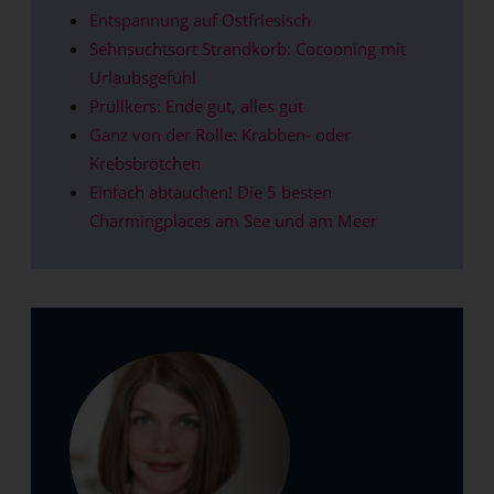
Entspannung auf Ostfriesisch
Sehnsuchtsort Strandkorb: Cocooning mit
Urlaubsgefühl
Prüllkers: Ende gut, alles gut
Ganz von der Rolle: Krabben- oder
Krebsbrötchen
Einfach abtauchen! Die 5 besten
Charmingplaces am See und am Meer