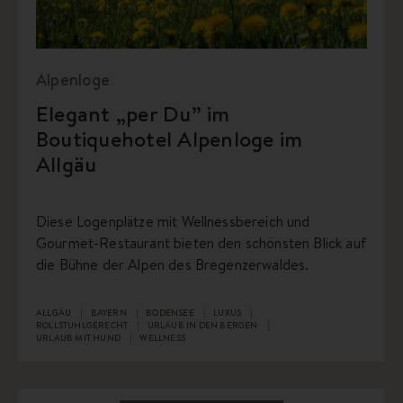
Alpenloge
Elegant „per Du” im
Boutiquehotel Alpenloge im
Allgäu
Diese Logenplätze mit Wellnessbereich und
Gourmet-Restaurant bieten den schönsten Blick auf
die Bühne der Alpen des Bregenzerwaldes.
ALLGÄU
BAYERN
BODENSEE
LUXUS
ROLLSTUHLGERECHT
URLAUB IN DEN BERGEN
URLAUB MIT HUND
WELLNESS