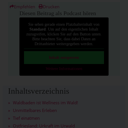
Empfehlen
Drucken
Diesen Beitrag als Podcast hören
Sie sehen gerade einen Platzhalterinhalt von
Standard
. Um auf den eigentlichen Inhalt
zuzugreifen, klicken Sie auf den Button unten.
Bitte beachten Sie, dass dabei Daten an
Drittanbieter weitergegeben werden.
Inhalt entsperren
Weitere Informationen
Inhaltsverzeichnis
Waldbaden ist Wellness im Wald!
Unmittelbares Erleben
Tief einatmen
Ostfriesland: Urkraft im Urwald