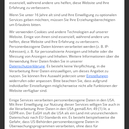
essenziell, während andere uns helfen, diese Website und Ihre
Erfahrung zu verbessern.
Wenn Sie unter 16 Jahre alt sind und Ihre Einwilligung zu optionalen
Ostfriesland: Urkraft im Urwald
Services geben möchten, müssen Sie Ihre Erziehungsberechtigten
um Erlaubnis bitten.
Bei Wiesede in Ostfriesland liegt der weitläufige
Karl-
Wir verwenden Cookies und andere Technologien auf unserer
Website. Einige von ihnen sind essenziell, während andere uns
Georgs-Forst,
der von seinem Namensgeber Graf von
helfen, diese Website und Ihre Erfahrung zu verbessern.
Wedel zwischen 1871 und 1873 aufgeforstet wurde. Der
Personenbezogene Daten können verarbeitet werden (z. B. IP-
Adressen), z. B. für personalisierte Anzeigen und Inhalte oder die
einstige Fichten- und Kiefernwald hat sich in den letzten
Messung von Anzeigen und Inhalten.
Weitere Informationen über die
Verwendung Ihrer Daten finden Sie in unserer
150 Jahren zu einem naturnahen Mischwald entwickelt.
Datenschutzerklärung
.
Es besteht keine Verpflichtung, in die
Wiesede war schon immer ein waldreiches Dorf: In
Verarbeitung Ihrer Daten einzuwilligen, um dieses Angebot zu
nutzen.
Sie können Ihre Auswahl jederzeit unter
Einstellungen
historischen Karten ist der
Wysder Holt
stets
widerrufen oder anpassen.
Bitte beachten Sie, dass aufgrund
eingezeichnet. Der natürlich gewachsene
individueller Einstellungen möglicherweise nicht alle Funktionen der
Website verfügbar sind.
Eichenmischwald diente den Einwohnern als
Hutewald
Einige Services verarbeiten personenbezogene Daten in den USA.
(Waldweide) für ihr Vieh und als Lieferant für Brenn- und
Mit Ihrer Einwilligung zur Nutzung dieser Services willigen Sie auch in
Bauholz.
die Verarbeitung Ihrer Daten in den USA gemäß Art. 49 (1) lit. a
GDPR ein. Der EuGH stuft die USA als ein Land mit unzureichendem
Datenschutz nach EU-Standards ein. Es besteht beispielsweise die
Etwa 20 Minuten entfernt, bei Bockhorn, liegt der
Gefahr, dass US-Behörden personenbezogene Daten in
Überwachungsprogrammen verarbeiten, ohne dass für
Neuenburger Urwald
. Sein Baumbestand besteht heute