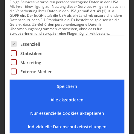
Einige Services verarbeiten personenbezogene Daten in den USA.
Mit Ihrer Einwilligung zur Nutzung dieser Services willigen Sie auch in
die Verarbeitung Ihrer Daten in den USA gemäß Art. 49 (1) lit. a
GDPR ein. Der EuGH stuft die USA als ein Land mit unzureichendem
Datenschutz nach EU-Standards ein. Es besteht beispielsweise die
Gefahr, dass US-Behörden personenbezogene Daten in
Überwachungsprogrammen verarbeiten, ohne dass für
Europäerinnen und Europäer eine Klagemöglichkeit besteht.
Es folgt eine Liste der Service-Gruppen, für die eine Einwill
Essenziell
Statistiken
Marketing
Lage und Umgebung
Externe Medien
Speichern
Alle akzeptieren
Nur essenzielle Cookies akzeptieren
Individuelle Datenschutzeinstellungen