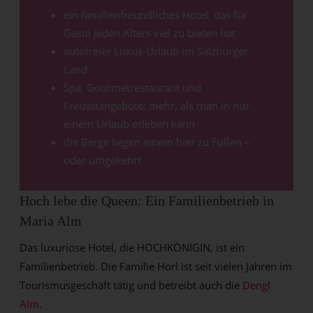
ein familienfreundliches Hotel, das für
Gäste jeden Alters viel zu bieten hat
autofreier Luxus-Urlaub im Salzburger
Land
Spa, Gourmetrestaurant und
Freizeitangebote: mehr, als man in nur
einem Urlaub erleben kann
die Berge liegen einem hier zu Füßen –
oder umgekehrt
Hoch lebe die Queen: Ein Familienbetrieb in
Maria Alm
Das luxuriöse Hotel, die HOCHKÖNIGIN, ist ein
Familienbetrieb. Die Familie Hörl ist seit vielen Jahren im
Tourismusgeschäft tätig und betreibt auch die
Dengl
Alm
.