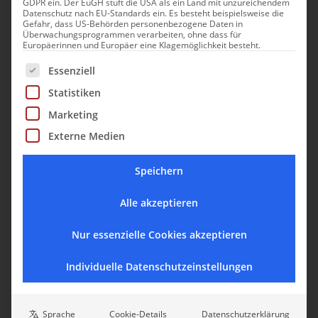
GDPR ein. Der EuGH stuft die USA als ein Land mit unzureichendem
Datenschutz nach EU-Standards ein. Es besteht beispielsweise die
Gefahr, dass US-Behörden personenbezogene Daten in
Überwachungsprogrammen verarbeiten, ohne dass für
Europäerinnen und Europäer eine Klagemöglichkeit besteht.
Es folgt eine Liste der Service-Gruppen, für die eine Einwill
Essenziell
Statistiken
Marketing
Externe Medien
Speichern
Alle akzeptieren
Nur essenzielle Cookies akzeptieren
Individuelle Datenschutzeinstellungen
Sprache
Cookie-Details
Datenschutzerklärung