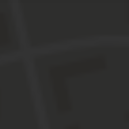
a Resort, unserem
l Sardinien, buchen?
Ein kleines Extr
irekt beim Gastgeber mit dem
Charmingplac
places
nach Ihrem individuellen
Gäste
en Sie Bestpreis-Garantie und
züge der persönlichen Beratung.
 MIT PREISEN
Nennen Sie bei Buchung d
“Charmingplaces” und Sie erha
S ANGEBOT ANFORDERN
5 Prozent Nachlass auf d