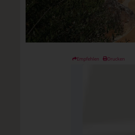
Empfehlen
Drucken
Inhaltsverz
Frische Energie für Kö
Im Bajaloglia Resort b
Charming, weil...
Bajaloglia: eine Oase 
Die Zimmer im Boutiqu
Ausstattung & Service
Die Verpflegung im Baj