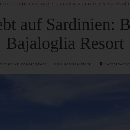
OTELS
|
ROLLSTUHLGERECHT
|
SARDINIEN
|
URLAUB IN MEERESNÄH
bt auf Sardinien: 
Bajaloglia Resort
MIT
KEINE KOMMENTARE
VON HANNAH FRICK
CASTELSARD