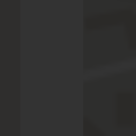
Im Bajalogli
Boutiquehote
Fragen Sie gerne d
Stichwort
charming
Angebot. So genieß
die einmaligen Vor
HOTELWEBSITE
PERSÖNLICHE