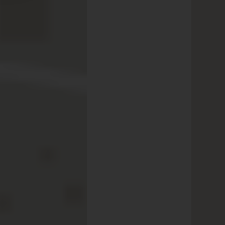
a für
es
as Stichwort
lten als Special:
en Normalpreis