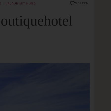
MERKEN
E
|
URLAUB MIT HUND
Boutiquehotel
O