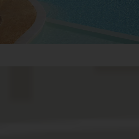
eichnis
rper und Seele im Bajaloglia Resort auf Sardinien
uchen?
der Ruhe, geboren aus Liebe für das Schöne
ehotel Sardinien
aloglioa Resort: Restaurant L'Incantu