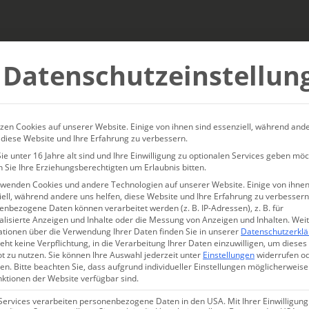
tiquehotel
 Urlaub
Datenschutzeinstellun
 Charmingplace
ardinien
zen Cookies auf unserer Website. Einige von ihnen sind essenziell, während and
 diese Website und Ihre Erfahrung zu verbessern.
ie für Körper und Seele im B
e unter 16 Jahre alt sind und Ihre Einwilligung zu optionalen Services geben möc
 Sie Ihre Erziehungsberechtigten um Erlaubnis bitten.
raumhaftes Hotel mit 15 Zimm
rwenden Cookies und andere Technologien auf unserer Website. Einige von ihnen
ell, während andere uns helfen, diese Website und Ihre Erfahrung zu verbessern
r-Fitnessbereich |
| Bo
Italien
nbezogene Daten können verarbeitet werden (z. B. IP-Adressen), z. B. für
alisierte Anzeigen und Inhalte oder die Messung von Anzeigen und Inhalten.
Wei
ationen über die Verwendung Ihrer Daten finden Sie in unserer
Datenschutzerkl
 Castelsardo
eht keine Verpflichtung, in die Verarbeitung Ihrer Daten einzuwilligen, um dieses
t zu nutzen.
Sie können Ihre Auswahl jederzeit unter
Einstellungen
widerrufen o
en.
Bitte beachten Sie, dass aufgrund individueller Einstellungen möglicherweise
an kalten, dunklen Wintertagen auch manchmal ins warme, wun
nktionen der Website verfügbar sind.
en die leichte Meeresbrise auf der Haut fühlen, den Geruch nac
Services verarbeiten personenbezogene Daten in den USA. Mit Ihrer Einwilligung