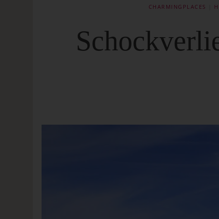
CHARMINGPLACES
|
H
Schockverlie