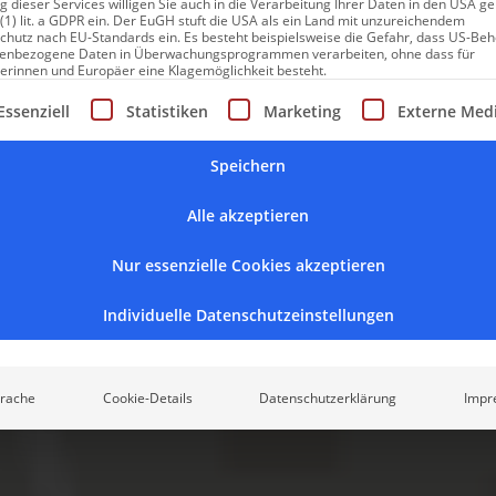
ft liegt – und sich geradezu bildlich vorstellen, wie das weite Mi
 dieser Services willigen Sie auch in die Verarbeitung Ihrer Daten in den USA 
 (1) lit. a GDPR ein. Der EuGH stuft die USA als ein Land mit unzureichendem
e nackten Füße im warmen Sand versinken. Das Rauschen der Well
chutz nach EU-Standards ein. Es besteht beispielsweise die Gefahr, dass US-Be
enbezogene Daten in Überwachungsprogrammen verarbeiten, ohne dass für
eses Gefühl der Freiheit, das einem die Unendlichkeit des Meer
erinnen und Europäer eine Klagemöglichkeit besteht.
gt eine Liste der Service-Gruppen, für die eine Einwilligung erte
Essenziell
Statistiken
Marketing
Externe Med
f
Sardinien
befindet sich an einem solch magischen Ort, inmitte
f einer Anhöhe mit Blick über das kristallklare, blaue Meer des 
Speichern
en Umgebung erwartet Sie das 4-Sterne-Superior-Hotel. Ein abge
n kulinarischen Genuss und erholsame Stunden – gepaart mit ita
Alle akzeptieren
Nur essenzielle Cookies akzeptieren
ssen und Entspannungsbereiche mit bequemen Sonnenliegen und 
Vorhänge, die sich im Wind sanft aufblähen, laden zum Genießen
Individuelle Datenschutzeinstellungen
raumhaften Aussicht auf weit entfernte Segelboote, die sanft in 
raubenden Sonnenuntergänge, können Sie Ihre Seele bei einem 
n Lauf lassen.
rache
Cookie-Details
Datenschutzerklärung
Impr