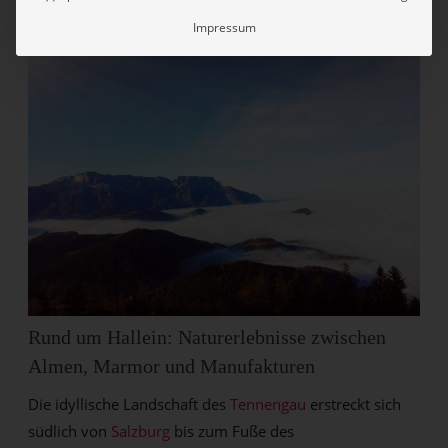
dem Mountainbike erkunden.
Impressum
Rund um Hallein: Naturerlebnisse zwischen
Almen, Marmor und Manufakturen
Die idyllische Landschaft des
Tennengau
erstreckt sich
südlich von
Salzburg
bis zum Fuße des