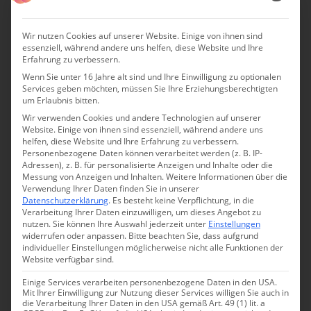
Wohlstand und Ansehen.
Bei einem Besuch
erlebt man eine Zeitreise von der
Wir nutzen Cookies auf unserer Website. Einige von ihnen sind
essenziell, während andere uns helfen, diese Website und Ihre
modernen Salzgewinnung über die barocke Zeit bis hin
Erfahrung zu verbessern.
zu den keltischen Ursprüngen. Besonders
Wenn Sie unter 16 Jahre alt sind und Ihre Einwilligung zu optionalen
beeindruckend ist die Verkostung im Innern des Berges -
Services geben möchten, müssen Sie Ihre Erziehungsberechtigten
um Erlaubnis bitten.
ein Erlebnis für alle Sinne.
Wir verwenden Cookies und andere Technologien auf unserer
Website. Einige von ihnen sind essenziell, während andere uns
In Erinnerung bleibt auch bei allen Besuchern die
helfen, diese Website und Ihre Erfahrung zu verbessern.
Floßfahrt auf dem unterirdischen Salzsee, bei der man
Personenbezogene Daten können verarbeitet werden (z. B. IP-
Adressen), z. B. für personalisierte Anzeigen und Inhalte oder die
die einzige Staatsgrenze Europas tief unter der Erde
Messung von Anzeigen und Inhalten.
Weitere Informationen über die
Verwendung Ihrer Daten finden Sie in unserer
überquert.
Datenschutzerklärung
.
Es besteht keine Verpflichtung, in die
Verarbeitung Ihrer Daten einzuwilligen, um dieses Angebot zu
nutzen.
Sie können Ihre Auswahl jederzeit unter
Einstellungen
widerrufen oder anpassen.
Bitte beachten Sie, dass aufgrund
individueller Einstellungen möglicherweise nicht alle Funktionen der
Website verfügbar sind.
Einige Services verarbeiten personenbezogene Daten in den USA.
Mit Ihrer Einwilligung zur Nutzung dieser Services willigen Sie auch in
die Verarbeitung Ihrer Daten in den USA gemäß Art. 49 (1) lit. a