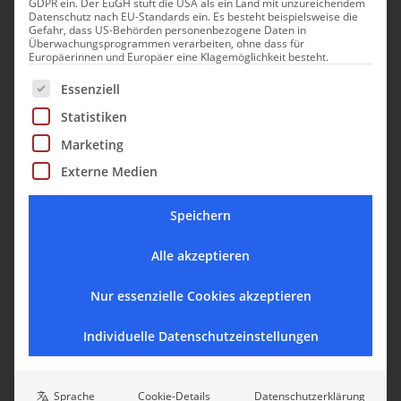
GDPR ein. Der EuGH stuft die USA als ein Land mit unzureichendem
Ayurveda-Behandlungen
Datenschutz nach EU-Standards ein. Es besteht beispielsweise die
Gefahr, dass US-Behörden personenbezogene Daten in
Überwachungsprogrammen verarbeiten, ohne dass für
Adults only (mit Ausnahme von Weihnachten,
Europäerinnen und Europäer eine Klagemöglichkeit besteht.
Silvester und Fasching)
Es folgt eine Liste der Service-Gruppen, für die eine Einwill
Essenziell
Haustiere: Haustiere sind nach Anfrage gegen
Statistiken
Gebühr erlaubt.
Marketing
Rollstuhlgerecht/barrierefrei: Das Haus ist
Externe Medien
barrierefrei, einige Zimmer sind rollstuhlgerecht.
Speichern
Alle akzeptieren
Charming
Charming Luxury
Nur essenzielle Cookies akzeptieren
Luxury
Individuelle Datenschutzeinstellungen
Sprache
Cookie-Details
Datenschutzerklärung