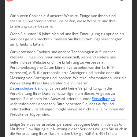
Wellnesshotel Gerlos
W-Lan, TV, Minibar, Safe, ¾-Pension mit
Wir nutzen Cookies auf unserer Website. Einige von ihnen sind
essenziell, während andere uns helfen, diese Website und Ihre
Frühstück, Mittagsmenü und fünfgängigem
Erfahrung zu verbessern.
Abendmenü, Quellwasser und Tees, Nutzung von
Wenn Sie unter 16 Jahre alt sind und Ihre Einwilligung zu optionalen
Services geben möchten, müssen Sie Ihre Erziehungsberechtigten
Saunagarten, Hallenbad und Schwimmteich,
um Erlaubnis bitten.
Nutzung von Yoga-Shala und Fitnessraum,
Wir verwenden Cookies und andere Technologien auf unserer
tägliche Yoga- und Meditationseinheiten (im
Website. Einige von ihnen sind essenziell, während andere uns
helfen, diese Website und Ihre Erfahrung zu verbessern.
Sommer zweimal täglich, im Winter einmal
Personenbezogene Daten können verarbeitet werden (z. B. IP-
täglich), Erholungs- und Kräutergarten,
Adressen), z. B. für personalisierte Anzeigen und Inhalte oder die
Messung von Anzeigen und Inhalten.
Weitere Informationen über die
Bademantel und Pantoffeln,
Parkplatz, Skiraum
Verwendung Ihrer Daten finden Sie in unserer
Datenschutzerklärung
.
Es besteht keine Verpflichtung, in die
mit Skischuhwärmer, im Sommer: freie Nutzung
Verarbeitung Ihrer Daten einzuwilligen, um dieses Angebot zu
der Isskogelbahn Gerlos
nutzen.
Sie können Ihre Auswahl jederzeit unter
Einstellungen
widerrufen oder anpassen.
Bitte beachten Sie, dass aufgrund
individueller Einstellungen möglicherweise nicht alle Funktionen der
In manchen Zimmern: Balkon, Kamin,
Website verfügbar sind.
begehbarer Schrank
Einige Services verarbeiten personenbezogene Daten in den USA.
Mit Ihrer Einwilligung zur Nutzung dieser Services willigen Sie auch in
Gegen Gebühr: Ladestation für E-Autos, Garage,
die Verarbeitung Ihrer Daten in den USA gemäß Art. 49 (1) lit. a