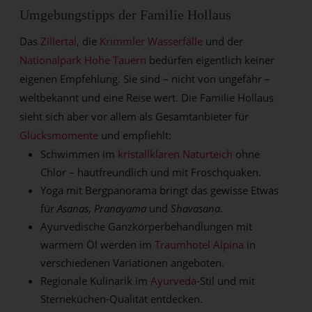
Umgebungstipps der Familie Hollaus
Das
Zillertal
, die
Krimmler Wasserfälle
und der
Nationalpark Hohe Tauern
bedürfen eigentlich keiner
eigenen Empfehlung. Sie sind – nicht von ungefähr –
weltbekannt und eine Reise wert. Die Familie Hollaus
sieht sich aber vor allem als Gesamtanbieter für
Glücksmomente
und empfiehlt:
Schwimmen im
kristallklaren Naturteich
ohne
Chlor – hautfreundlich und mit Froschquaken.
Yoga mit Bergpanorama bringt das gewisse Etwas
für
Asanas
,
Pranayama
und
Shavasana
.
Ayurvedische Ganzkörperbehandlungen mit
warmem Öl werden im
Traumhotel Alpina
in
verschiedenen Variationen angeboten.
Regionale Kulinarik im
Ayurveda
-Stil und mit
Sterneküchen-Qualität entdecken.