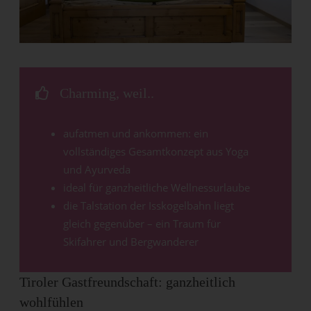
Charming, weil..
aufatmen und ankommen: ein
vollständiges Gesamtkonzept aus Yoga
und Ayurveda
ideal für ganzheitliche Wellnessurlaube
die Talstation der Isskogelbahn liegt
gleich gegenüber – ein Traum für
Skifahrer und Bergwanderer
Tiroler Gastfreundschaft: ganzheitlich
wohlfühlen