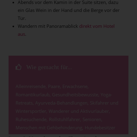
Abends vor dem Kamin in der Suite sitzen, dazu
ein Glas Wein in der Hand und die Berge vor der
Tür.
Wandern mit Panoramablick
direkt vom Hotel
aus
.
Wie gemacht für...
Alleinreisende,
Paare, Erwachsene,
Romantikurlaub, Gesundheitsbewusste, Yoga-
Retreats, Ayurveda-Behandlungen, Skifahrer und
Wintersportler, Wanderer und Aktivurlauber,
Ruhesuchende, Rollstuhlfahrer, Senioren,
Menschen mit Gehbehinderung, Hundebesitzer