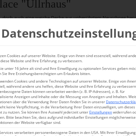
ace "Ullrhaus"
, doch auch eine weiche Decke aus unberührtem Neuschnee bes
Datenschutzeinstellun
nd kalt ist, dass sie in der Lunge brennt, und die Sonne vom glit
h bin angekommen.
zen Cookies auf unserer Website. Einige von ihnen sind essenziell, während and
 diese Website und Ihre Erfahrung zu verbessern.
e unter 16 Jahre alt sind und Ihre Einwilligung zu optionalen Services geben möc
 Sie Ihre Erziehungsberechtigten um Erlaubnis bitten.
rwenden Cookies und andere Technologien auf unserer Website. Einige von ihnen
ell, während andere uns helfen, diese Website und Ihre Erfahrung zu verbessern
nbezogene Daten können verarbeitet werden (z. B. IP-Adressen), z. B. für
alisierte Anzeigen und Inhalte oder die Messung von Anzeigen und Inhalten.
Wei
ationen über die Verwendung Ihrer Daten finden Sie in unserer
Datenschutzerkl
eht keine Verpflichtung, in die Verarbeitung Ihrer Daten einzuwilligen, um dieses
t zu nutzen.
Sie können Ihre Auswahl jederzeit unter
Einstellungen
widerrufen o
en.
Bitte beachten Sie, dass aufgrund individueller Einstellungen möglicherweise
nktionen der Website verfügbar sind.
Services verarbeiten personenbezogene Daten in den USA. Mit Ihrer Einwilligung