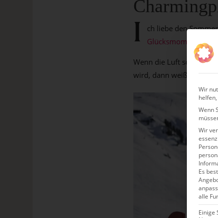
Charmingpl
I
ch liebe den Sommer
Glücksmomente
.
Wenn die Luft so sauber u
wird, dann weiß ich: Ic
Wir nut
helfen,
Wenn Si
müssen
Wir ve
essenzi
Persone
person
Inform
Es best
Angebo
anpass
alle Fu
Einige 