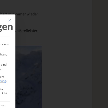
chert mir immer wieder
Mit diesem Button wird der Dialog geschlossen. Seine Funktionalität ist ide
gen
zernden Weiß reflektiert
ere uns
hten,
 sind
.
tere
ärung
.
der
 nicht
 zur