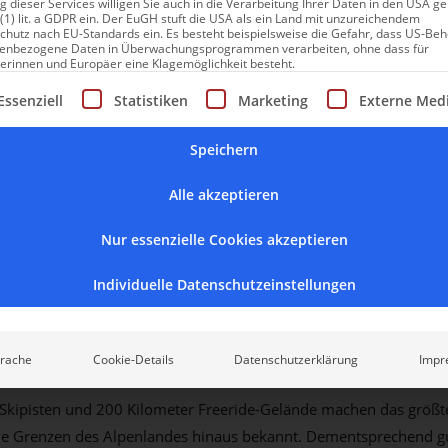
 dieser Services willigen Sie auch in die Verarbeitung Ihrer Daten in den USA 
 (1) lit. a GDPR ein. Der EuGH stuft die USA als ein Land mit unzureichendem
chutz nach EU-Standards ein. Es besteht beispielsweise die Gefahr, dass US-Be
enbezogene Daten in Überwachungsprogrammen verarbeiten, ohne dass für
erinnen und Europäer eine Klagemöglichkeit besteht.
gt eine Liste der Service-Gruppen, für die eine Einwilligung erte
Essenziell
Statistiken
Marketing
Externe Med
Speichern
Alle akzeptieren
Nur essenzielle Cookies akzeptieren
Individuelle Datenschutzeinstellungen
gen und grünen Wiesen
 nur eine Stunde von
Innsbruck
, der Landeshauptstadt
Tirols
, entf
rache
Cookie-Details
Datenschutzerklärung
Impr
zertal, mit den Lechtaler Alpen im Norden und der Verwallgruppe 
Skipisten und 200 Kilometer Freeride-Gelände machen das größte
die Grenzen des Alpenlandes hinaus bekannt. Dementsprechend gut 