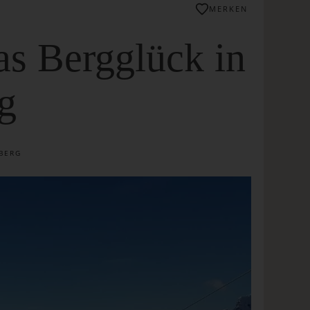
MERKEN
as Bergglück in
g
BERG