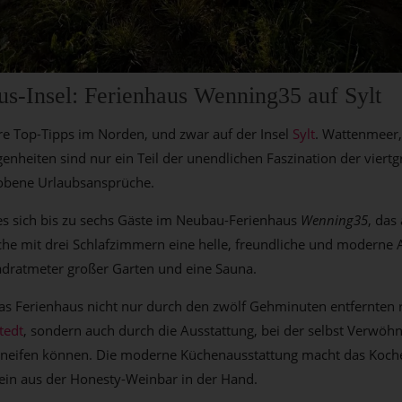
xus-Insel: Ferienhaus Wenning35 auf Sylt
re Top-Tipps im Norden, und zwar auf der Insel
Sylt
. Wattenmeer
nheiten sind nur ein Teil der unendlichen Faszination der viertg
hobene Urlaubsansprüche.
 es sich bis zu sechs Gäste im Neubau-Ferienhaus
Wenning35
, das
e mit drei Schlafzimmern eine helle, freundliche und moderne 
adratmeter großer Garten und eine Sauna.
as Ferienhaus nicht nur durch den zwölf Gehminuten entfernten 
tedt
, sondern auch durch die Ausstattung, bei der selbst Verwöhn
kneifen können. Die moderne Küchenausstattung macht das Koc
ein aus der Honesty-Weinbar in der Hand.