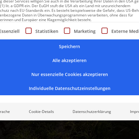
 dieser Services willigen Sie auch in die Verarbeitung Ihrer Daten in den USA 
 (1) lit. a GDPR ein. Der EuGH stuft die USA als ein Land mit unzureichendem
chutz nach EU-Standards ein. Es besteht beispielsweise die Gefahr, dass US-Be
enbezogene Daten in Überwachungsprogrammen verarbeiten, ohne dass für
erinnen und Europäer eine Klagemöglichkeit besteht.
gt eine Liste der Service-Gruppen, für die eine Einwilligung erte
Essenziell
Statistiken
Marketing
Externe Med
Speichern
Alle akzeptieren
Nur essenzielle Cookies akzeptieren
Individuelle Datenschutzeinstellungen
rache
Cookie-Details
Datenschutzerklärung
Impr