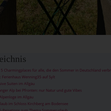
eichnis
: 5 Charmingplaces für alle, die den Sommer in Deutschland ver
el: Ferienhaus Wenning35 auf Sylt
sive Suiten im Allgäu
nger Alp bei Pfronten: nur Natur und gute Vibes
Alpenloge im Allgäu
aub im Schloss Kirchberg am Bodensee
p 5-Reisetipps zum Thema Sommerurlaub