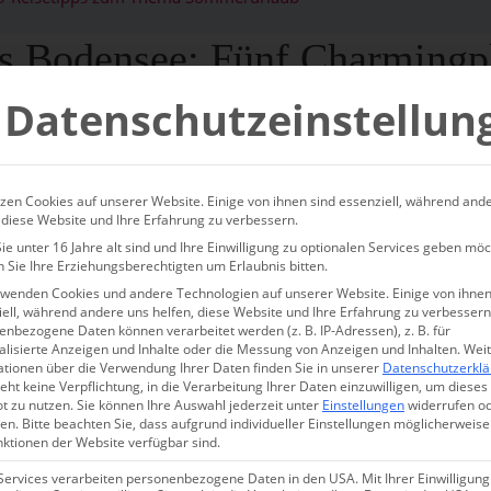
is Bodensee: Fünf Charmingpl
den Sommer in Deutschland ru
Datenschutzeinstellun
 und besonders verbringen m
zen Cookies auf unserer Website. Einige von ihnen sind essenziell, während and
en in Deutschland | stilvolle Hideaways auf Sylt, im Allgäu u
 diese Website und Ihre Erfahrung zu verbessern.
ßer | Urlaub 2026 ohne Fernreise
e unter 16 Jahre alt sind und Ihre Einwilligung zu optionalen Services geben möc
 Sie Ihre Erziehungsberechtigten um Erlaubnis bitten.
rwenden Cookies und andere Technologien auf unserer Website. Einige von ihnen
ell, während andere uns helfen, diese Website und Ihre Erfahrung zu verbessern
ubsparadies für den Sommer 2026 viel näher läge als gedacht? Mi
nbezogene Daten können verarbeitet werden (z. B. IP-Adressen), z. B. für
überzeugen wir auch Deutschland-Muffel und machen die
Ferien 
alisierte Anzeigen und Inhalte oder die Messung von Anzeigen und Inhalten.
Wei
ationen über die Verwendung Ihrer Daten finden Sie in unserer
Datenschutzerkl
er vor gecancelten Flügen, ohne Sprachbarriere, dafür mit einer E
eht keine Verpflichtung, in die Verarbeitung Ihrer Daten einzuwilligen, um dieses
t zu nutzen.
Sie können Ihre Auswahl jederzeit unter
Einstellungen
widerrufen o
en.
Bitte beachten Sie, dass aufgrund individueller Einstellungen möglicherweise
nktionen der Website verfügbar sind.
Services verarbeiten personenbezogene Daten in den USA. Mit Ihrer Einwilligung