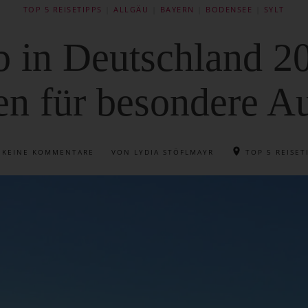
TOP 5 REISETIPPS
|
ALLGÄU
|
BAYERN
|
BODENSEE
|
SYLT
in Deutschland 202
en für besondere Au
T
KEINE KOMMENTARE
VON LYDIA STÖFLMAYR
TOP 5 REISET