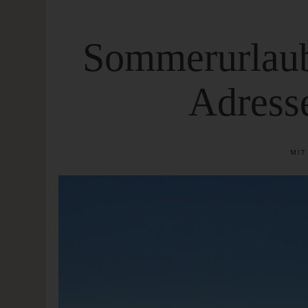
Sommerurlaub 
Adress
MI