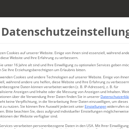
erge
ländliche Idylle
80
Datenschutzeinstellun
olfnah
Für mehr als 10
106
kifahren
Strand
69
zen Cookies auf unserer Website. Einige von ihnen sind essenziell, während and
oga
Zu zweit
50
 diese Website und Ihre Erfahrung zu verbessern.
e unter 16 Jahre alt sind und Ihre Einwilligung zu optionalen Services geben möc
 Sie Ihre Erziehungsberechtigten um Erlaubnis bitten.
rwenden Cookies und andere Technologien auf unserer Website. Einige von ihnen
ell, während andere uns helfen, diese Website und Ihre Erfahrung zu verbessern
nbezogene Daten können verarbeitet werden (z. B. IP-Adressen), z. B. für
alisierte Anzeigen und Inhalte oder die Messung von Anzeigen und Inhalten.
Wei
ationen über die Verwendung Ihrer Daten finden Sie in unserer
Datenschutzerkl
eht keine Verpflichtung, in die Verarbeitung Ihrer Daten einzuwilligen, um dieses
t zu nutzen.
Sie können Ihre Auswahl jederzeit unter
Einstellungen
widerrufen o
en.
Bitte beachten Sie, dass aufgrund individueller Einstellungen möglicherweise
nktionen der Website verfügbar sind.
VILLANDERS
Services verarbeiten personenbezogene Daten in den USA. Mit Ihrer Einwilligung