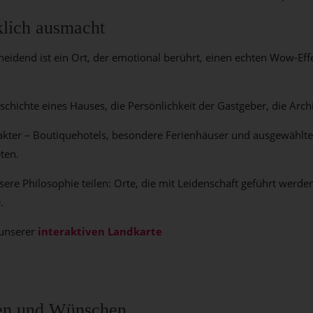
lich ausmacht
scheidend ist ein Ort, der emotional berührt, einen echten Wow-E
hichte eines Hauses, die Persönlichkeit der Gastgeber, die Archit
akter – Boutiquehotels, besondere Ferienhäuser und ausgewählte
ten.
sere Philosophie teilen: Orte, die mit Leidenschaft geführt werd
.
 unserer
interaktiven Landkarte
eben und Wünschen