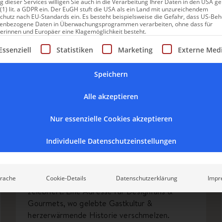
 dieser Services willigen Sie auch in die Verarbeitung Ihrer Daten in den USA 
 (1) lit. a GDPR ein. Der EuGH stuft die USA als ein Land mit unzureichendem
chutz nach EU-Standards ein. Es besteht beispielsweise die Gefahr, dass US-Be
enbezogene Daten in Überwachungsprogrammen verarbeiten, ohne dass für
erinnen und Europäer eine Klagemöglichkeit besteht.
gt eine Liste der Service-Gruppen, für die eine Einwilligung erte
Essenziell
Statistiken
Marketing
Externe Med
Speichern
Alle akzeptieren
Ansitz Steinbock
Nur essenzielle Cookies akzeptieren
Ansitz Steinbock – Gourmet &
Individuelle Datenschutzeinstellungen
Design mit Geschichte
rache
Cookie-Details
Datenschutzerklärung
Impr
„Das gute Leben“ wird im Ansitz Steinbock
zelebriert. Eine Adresse für Designfans &
Gourmets, wo gelebte Gastkultur &
herzerwärmende Historie verschmelzen.