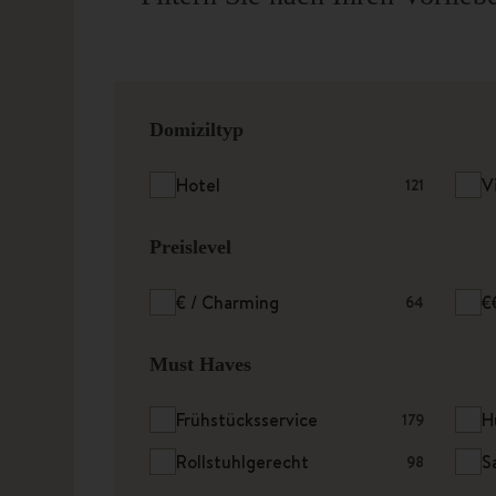
Domiziltyp
Hotel
V
121
Preislevel
€ / Charming
€
64
Must Haves
Frühstücksservice
H
179
Rollstuhlgerecht
S
98