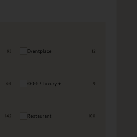
Eventplace
93
12
€€€€ / Luxury +
64
9
Restaurant
142
100