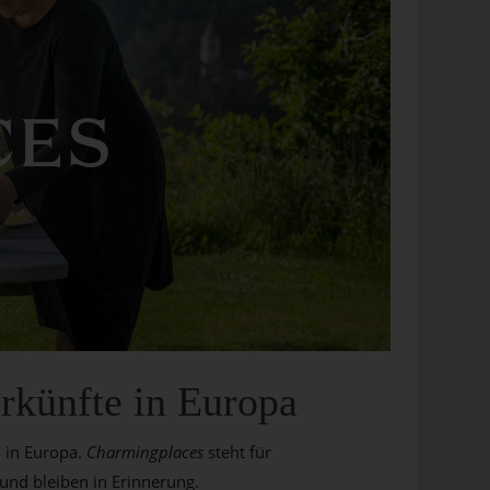
CES
erkünfte in Europa
n in Europa.
Charmingplaces
steht für
und bleiben in Erinnerung.