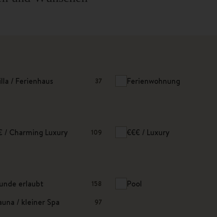
illa / Ferienhaus
Ferienwohnung
37
€ / Charming Luxury
€€€ / Luxury
109
unde erlaubt
Pool
158
auna / kleiner Spa
97