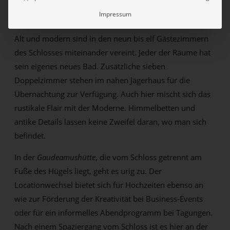
gemeinsam kochen oder auch einen Kochkurs
Impressum
organisieren.
Alt und modern sind in den neun bis elf Gästezimmern
des Schlosses miteinander vereint. Jeder der Räume hat
sein eigenes neues Bad. Zusätzliche sieben
Doppelzimmer stehen im nahen Jägerhaus für die
Übernachtung zur Verfügung. Auch hier mischt sich das
rustikale Flair mit der Moderne. Himmelbetten und
antike Details lassen keine Zweifel daran, wo man sich
befindet.
In der
Gaudeamushütte
, die vom Schloss getrennt am
Fuße des Hügels liegt, geht es urig zu. Der
Locationwechsel bietet sich für Hochzeiten ebenso an
wie zur Förderung der Kreativität bei Business-Events
oder für ein informelles Abendprogramm bei Tagungen.
Nach einem Spaziergang vom Schloss ist es hier an der