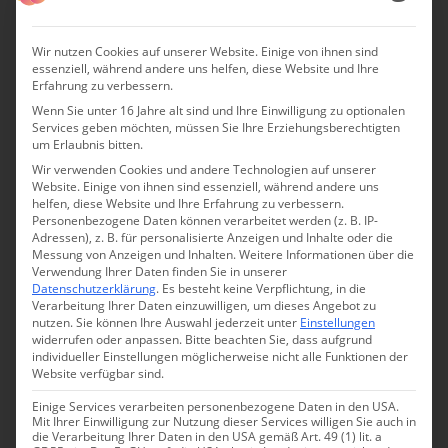
Wir nutzen Cookies auf unserer Website. Einige von ihnen sind
essenziell, während andere uns helfen, diese Website und Ihre
Erfahrung zu verbessern.
Wenn Sie unter 16 Jahre alt sind und Ihre Einwilligung zu optionalen
Services geben möchten, müssen Sie Ihre Erziehungsberechtigten
um Erlaubnis bitten.
Wir verwenden Cookies und andere Technologien auf unserer
Website. Einige von ihnen sind essenziell, während andere uns
helfen, diese Website und Ihre Erfahrung zu verbessern.
Personenbezogene Daten können verarbeitet werden (z. B. IP-
Adressen), z. B. für personalisierte Anzeigen und Inhalte oder die
Messung von Anzeigen und Inhalten.
Weitere Informationen über die
Verwendung Ihrer Daten finden Sie in unserer
Datenschutzerklärung
.
Es besteht keine Verpflichtung, in die
Verarbeitung Ihrer Daten einzuwilligen, um dieses Angebot zu
nutzen.
Sie können Ihre Auswahl jederzeit unter
Einstellungen
widerrufen oder anpassen.
Bitte beachten Sie, dass aufgrund
Das Schloss Duttenstein: Räumlichkeiten und
individueller Einstellungen möglicherweise nicht alle Funktionen der
Gästezimmer
Website verfügbar sind.
Einige Services verarbeiten personenbezogene Daten in den USA.
Das Interieur wurde von der Hausherrin sehr persönlich
Mit Ihrer Einwilligung zur Nutzung dieser Services willigen Sie auch in
die Verarbeitung Ihrer Daten in den USA gemäß Art. 49 (1) lit. a
gestaltet, jedes Zimmer ist anders und respektiert den