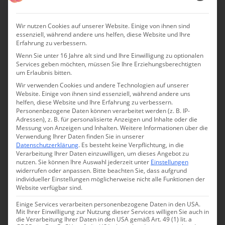
Wir nutzen Cookies auf unserer Website. Einige von ihnen sind
essenziell, während andere uns helfen, diese Website und Ihre
Erfahrung zu verbessern.
Wenn Sie unter 16 Jahre alt sind und Ihre Einwilligung zu optionalen
Services geben möchten, müssen Sie Ihre Erziehungsberechtigten
um Erlaubnis bitten.
Wir verwenden Cookies und andere Technologien auf unserer
Website. Einige von ihnen sind essenziell, während andere uns
helfen, diese Website und Ihre Erfahrung zu verbessern.
Personenbezogene Daten können verarbeitet werden (z. B. IP-
Adressen), z. B. für personalisierte Anzeigen und Inhalte oder die
Messung von Anzeigen und Inhalten.
Weitere Informationen über die
Verwendung Ihrer Daten finden Sie in unserer
Datenschutzerklärung
.
Es besteht keine Verpflichtung, in die
Verarbeitung Ihrer Daten einzuwilligen, um dieses Angebot zu
nutzen.
Sie können Ihre Auswahl jederzeit unter
Einstellungen
JETZT DAS HAUS FÜRSTENBERG ENTDECKEN
widerrufen oder anpassen.
Bitte beachten Sie, dass aufgrund
Schlossherren und Schlossdamen auf Zeit im
individueller Einstellungen möglicherweise nicht alle Funktionen der
Website verfügbar sind.
Schloss Duttenstein auf der Schwäbischen Alb
Einige Services verarbeiten personenbezogene Daten in den USA.
Hier gibt es die einzigartige Chance, in einem echten
Mit Ihrer Einwilligung zur Nutzung dieser Services willigen Sie auch in
die Verarbeitung Ihrer Daten in den USA gemäß Art. 49 (1) lit. a
verwunschenen Schloss seine Gäste zu empfangen.