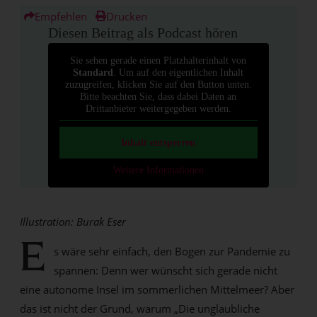
Empfehlen
Drucken
Diesen Beitrag als Podcast hören
Sie sehen gerade einen Platzhalterinhalt von
Standard
. Um auf den eigentlichen Inhalt
zuzugreifen, klicken Sie auf den Button unten.
Bitte beachten Sie, dass dabei Daten an
Drittanbieter weitergegeben werden.
Inhalt entsperren
Weitere Informationen
Illustration: Burak Eser
E
s wäre sehr einfach, den Bogen zur Pandemie zu
spannen: Denn wer wünscht sich gerade nicht
eine autonome Insel im sommerlichen Mittelmeer? Aber
das ist nicht der Grund, warum „Die unglaubliche