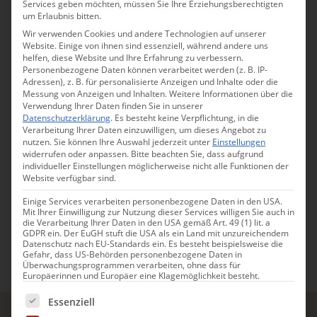
Services geben möchten, müssen Sie Ihre Erziehungsberechtigten
um Erlaubnis bitten.
Lea Biermann
Wir verwenden Cookies und andere Technologien auf unserer
Website. Einige von ihnen sind essenziell, während andere uns
Redaktion
helfen, diese Website und Ihre Erfahrung zu verbessern.
Personenbezogene Daten können verarbeitet werden (z. B. IP-
Adressen), z. B. für personalisierte Anzeigen und Inhalte oder die
Seit vielen Jahren schreibt Lea für Redaktionen
Messung von Anzeigen und Inhalten.
Weitere Informationen über die
& Unternehmen.
Verwendung Ihrer Daten finden Sie in unserer
Datenschutzerklärung
.
Es besteht keine Verpflichtung, in die
Bei Glücksmomente Charmingplaces erzählt
Verarbeitung Ihrer Daten einzuwilligen, um dieses Angebot zu
Lea am liebsten über Menschen und ihre
nutzen.
Sie können Ihre Auswahl jederzeit unter
Einstellungen
widerrufen oder anpassen.
Bitte beachten Sie, dass aufgrund
Leidenschaft, sowie Bücher oder Filme, die
individueller Einstellungen möglicherweise nicht alle Funktionen der
Website verfügbar sind.
direkt ins Herz gehen.
Einige Services verarbeiten personenbezogene Daten in den USA.
Mit Ihrer Einwilligung zur Nutzung dieser Services willigen Sie auch in
die Verarbeitung Ihrer Daten in den USA gemäß Art. 49 (1) lit. a
GDPR ein. Der EuGH stuft die USA als ein Land mit unzureichendem
Datenschutz nach EU-Standards ein. Es besteht beispielsweise die
Gefahr, dass US-Behörden personenbezogene Daten in
Überwachungsprogrammen verarbeiten, ohne dass für
Europäerinnen und Europäer eine Klagemöglichkeit besteht.
Es folgt eine Liste der Service-Gruppen, für die eine Einwill
Essenziell