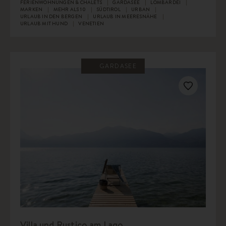
FERIENWOHNUNGEN & CHALETS
GARDASEE
LOMBARDEI
MARKEN
MEHR ALS 10
SÜDTIROL
URBAN
URLAUB IN DEN BERGEN
URLAUB IN MEERESNÄHE
URLAUB MIT HUND
VENETIEN
GARDASEE
Villa und Rustico am Lago