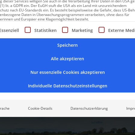
 dieser Services willigen Sie auch in die Verarbeitung Ihrer Daten in den USA 
 (1) lit. a GDPR ein. Der EuGH stuft die USA als ein Land mit unzureichendem
chutz nach EU-Standards ein. Es besteht beispielsweise die Gefahr, dass US-Be
enbezogene Daten in Überwachungsprogrammen verarbeiten, ohne dass für
er. Eines davon schaut der Nordsee entgegen. Ein Antlitz von eine
erinnen und Europäer eine Klagemöglichkeit besteht.
 und Wetter haben. Und für Naturbegeisterte, die Tiere lieben. M
gt eine Liste der Service-Gruppen, für die eine Einwilligung erte
Essenziell
Statistiken
Marketing
Externe Med
, um Tausenden von Robben beim Sonnenbaden zuzusehen. Nein, e
ie einmalige Gelegenheit, die größte Robben-Kolonie Englands z
Speichern
 Gärten üppiger, die Wiesen saftiger und die schmucken Häuschen
Alle akzeptieren
rs an der Südspitze, dort wo
Frankreich
nur eine kurze Überfahrt 
Nur essenzielle Cookies akzeptieren
 entfernt ist, liegt Kent: „
Der Gart
e
n Englands
“. Ein Fest an Fa
Und dann ist hier auch die größte Kieswüste Englands. Surreal, se
Individuelle Datenschutzeinstellungen
ss kontemporäre Künstler und Fotografen nach diesem Ort ganz v
rache
Cookie-Details
Datenschutzerklärung
Impr