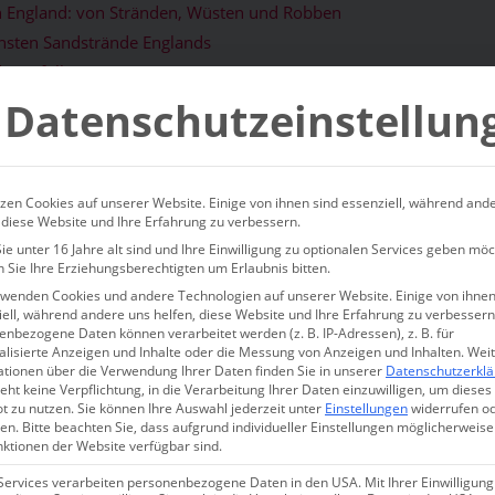
in England: von Stränden, Wüsten und Robben
nsten Sandstrände Englands
: Norfolk
üsten und Gärten
Datenschutzeinstellun
nd
ebnistipps in England: von St
zen Cookies auf unserer Website. Einige von ihnen sind essenziell, während and
 diese Website und Ihre Erfahrung zu verbessern.
d Robben
e unter 16 Jahre alt sind und Ihre Einwilligung zu optionalen Services geben möc
 Sie Ihre Erziehungsberechtigten um Erlaubnis bitten.
Großbritannien, die haben keine eindeutige Antwort. Streicht ma
rwenden Cookies und andere Technologien auf unserer Website. Einige von ihnen
ell, während andere uns helfen, diese Website und Ihre Erfahrung zu verbessern
 zuerst die Buttercreme und dann die Konfitüre? Oder ist es umg
nbezogene Daten können verarbeitet werden (z. B. IP-Adressen), z. B. für
 dann Buttercreme. Doch die Geister scheiden sich, es ist eine Ge
alisierte Anzeigen und Inhalte oder die Messung von Anzeigen und Inhalten.
Wei
ationen über die Verwendung Ihrer Daten finden Sie in unserer
Datenschutzerkl
 Angelegenheit.
eht keine Verpflichtung, in die Verarbeitung Ihrer Daten einzuwilligen, um dieses
t zu nutzen.
Sie können Ihre Auswahl jederzeit unter
Einstellungen
widerrufen o
en.
Bitte beachten Sie, dass aufgrund individueller Einstellungen möglicherweise
besucht, wo man dieses weltbewegende Dilemma beendet hat: D
nktionen der Website verfügbar sind.
 Hälfte kommt die Buttercreme, auf die andere die Konfitüre. Z
Services verarbeiten personenbezogene Daten in den USA. Mit Ihrer Einwilligung
kussion. Es gibt aber auch noch viel mehr Gründe, um South Dev