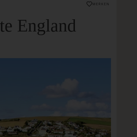
MERKEN
kte England