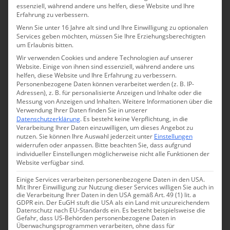
essenziell, während andere uns helfen, diese Website und Ihre
Erfahrung zu verbessern.
Wenn Sie unter 16 Jahre alt sind und Ihre Einwilligung zu optionalen
Services geben möchten, müssen Sie Ihre Erziehungsberechtigten
um Erlaubnis bitten.
Wir verwenden Cookies und andere Technologien auf unserer
Website. Einige von ihnen sind essenziell, während andere uns
helfen, diese Website und Ihre Erfahrung zu verbessern.
Personenbezogene Daten können verarbeitet werden (z. B. IP-
Adressen), z. B. für personalisierte Anzeigen und Inhalte oder die
Messung von Anzeigen und Inhalten.
Weitere Informationen über die
Verwendung Ihrer Daten finden Sie in unserer
Foto: Volker Glätsch auf
Pixabay.com
Datenschutzerklärung
.
Es besteht keine Verpflichtung, in die
Verarbeitung Ihrer Daten einzuwilligen, um dieses Angebot zu
nutzen.
Sie können Ihre Auswahl jederzeit unter
Einstellungen
Was Sie bei der Planung beachten sollten
widerrufen oder anpassen.
Bitte beachten Sie, dass aufgrund
individueller Einstellungen möglicherweise nicht alle Funktionen der
Website verfügbar sind.
Eine kurze Auszeit von der Realität muss nicht
zwangsläufig den Geldbeutel sprengen. Mit einer
Einige Services verarbeiten personenbezogene Daten in den USA.
Mit Ihrer Einwilligung zur Nutzung dieser Services willigen Sie auch in
sorgfältigen Planung und der Recherche nach Flügen
die Verarbeitung Ihrer Daten in den USA gemäß Art. 49 (1) lit. a
GDPR ein. Der EuGH stuft die USA als ein Land mit unzureichendem
und Unterkünften ist es leicht, ein günstiges Angebot für
Datenschutz nach EU-Standards ein. Es besteht beispielsweise die
Gefahr, dass US-Behörden personenbezogene Daten in
einen kurzen Wochenendausflug zu finden.
Überwachungsprogrammen verarbeiten, ohne dass für