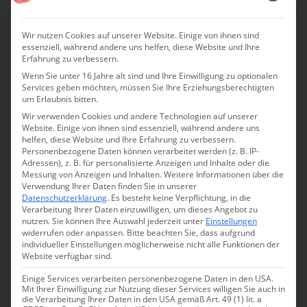
Teigwaren wird ein Besuch im Salento zur Genussreise.
Wir nutzen Cookies auf unserer Website. Einige von ihnen sind
essenziell, während andere uns helfen, diese Website und Ihre
Erfahrung zu verbessern.
Wenn Sie unter 16 Jahre alt sind und Ihre Einwilligung zu optionalen
Services geben möchten, müssen Sie Ihre Erziehungsberechtigten
um Erlaubnis bitten.
Wir verwenden Cookies und andere Technologien auf unserer
Website. Einige von ihnen sind essenziell, während andere uns
helfen, diese Website und Ihre Erfahrung zu verbessern.
Personenbezogene Daten können verarbeitet werden (z. B. IP-
Adressen), z. B. für personalisierte Anzeigen und Inhalte oder die
Messung von Anzeigen und Inhalten.
Weitere Informationen über die
Verwendung Ihrer Daten finden Sie in unserer
Datenschutzerklärung
.
Es besteht keine Verpflichtung, in die
Verarbeitung Ihrer Daten einzuwilligen, um dieses Angebot zu
nutzen.
Sie können Ihre Auswahl jederzeit unter
Einstellungen
Polpette di pane (Brotfrikadellen), Melanzane ripiene
widerrufen oder anpassen.
Bitte beachten Sie, dass aufgrund
individueller Einstellungen möglicherweise nicht alle Funktionen der
(gefüllte Aubergine), Focaccia barese (mit Tomaten
Website verfügbar sind.
garniertes Fladenbrot), Frise (Brötchen), Cozze
Einige Services verarbeiten personenbezogene Daten in den USA.
arraganate (überbackene Miesmuscheln), Panzerotti
Mit Ihrer Einwilligung zur Nutzung dieser Services willigen Sie auch in
die Verarbeitung Ihrer Daten in den USA gemäß Art. 49 (1) lit. a
(gefüllte Teigtaschen), Orecchiette e cime di rapa (Pasta