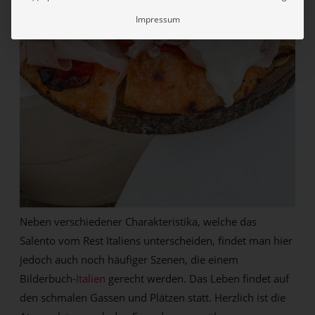
Impressum
Neben verschiedener Charakteristika, welche das
Salento vom Rest Italiens unterscheiden, findet man hier
jedoch auch noch häufiger Szenen, die einem
Bilderbuch-
Italien
gerecht werden. Das Leben findet auf
den schmalen Gassen und Plätzen statt. Herzlich ist die