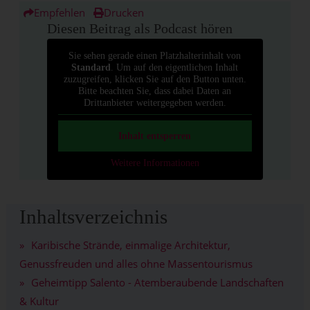
Empfehlen
Drucken
Diesen Beitrag als Podcast hören
Sie sehen gerade einen Platzhalterinhalt von
Standard
. Um auf den eigentlichen Inhalt
zuzugreifen, klicken Sie auf den Button unten.
Bitte beachten Sie, dass dabei Daten an
Drittanbieter weitergegeben werden.
Inhalt entsperren
Weitere Informationen
Inhaltsverzeichnis
Karibische Strände, einmalige Architektur,
Genussfreuden und alles ohne Massentourismus
Geheimtipp Salento - Atemberaubende Landschaften
& Kultur