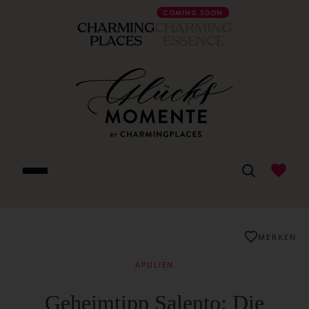
COMING SOON
CHARMING
CHARMING
PLACES
ESSENCE
MERKEN
APULIEN
Geheimtipp Salento: Die