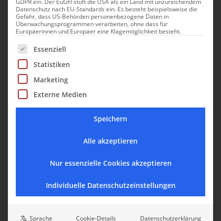
GDPR ein. Der EuGH stuft die USA als ein Land mit unzureichendem
Datenschutz nach EU-Standards ein. Es besteht beispielsweise die
mit Rübengrün) und Pasticciotto (mit Pudding gefülltes
Gefahr, dass US-Behörden personenbezogene Daten in
Gebäck) - um nur ein paar der „Must-Eats“ zu nennen.
Überwachungsprogrammen verarbeiten, ohne dass für
Europäerinnen und Europäer eine Klagemöglichkeit besteht.
Es folgt eine Liste der Service-Gruppen, für die eine Einwill
Essenziell
Statistiken
Marketing
Externe Medien
Speichern
Alle akzeptieren
Nur essenzielle Cookies akzeptieren
Individuelle Datenschutzeinstellungen
Sprache
Cookie-Details
Datenschutzerklärung