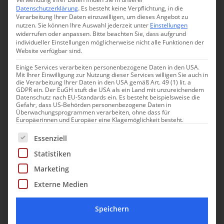
und Haar bietet die Serie noch ein hochwertiges
Datenschutzerklärung
.
Es besteht keine Verpflichtung, in die
Verarbeitung Ihrer Daten einzuwilligen, um dieses Angebot zu
Massageöl, das mit drei verschiedenen Wirkstoffen
nutzen.
Sie können Ihre Auswahl jederzeit unter
Einstellungen
angereichert werden kann.
widerrufen oder anpassen.
Bitte beachten Sie, dass aufgrund
individueller Einstellungen möglicherweise nicht alle Funktionen der
Website verfügbar sind.
Einige Services verarbeiten personenbezogene Daten in den USA.
Mit Ihrer Einwilligung zur Nutzung dieser Services willigen Sie auch in
die Verarbeitung Ihrer Daten in den USA gemäß Art. 49 (1) lit. a
GDPR ein. Der EuGH stuft die USA als ein Land mit unzureichendem
Datenschutz nach EU-Standards ein. Es besteht beispielsweise die
Gefahr, dass US-Behörden personenbezogene Daten in
Überwachungsprogrammen verarbeiten, ohne dass für
Europäerinnen und Europäer eine Klagemöglichkeit besteht.
Unter der Produktmarke
Naturalis
sind alle Kosmetika
Es folgt eine Liste der Service-Gruppen, für die eine Einwill
und Nahrungsergänzungsmittel auf Aloe-Basis
Essenziell
zusammengefasst.
Statistiken
Marketing
Diese Serie steht für die zeitlose Schönheit der Natur. Sie
Externe Medien
beinhaltet Produkte für alle Altersklassen – von der
Babypflege bis zum Anti-Aging-Serum. Besonders das
Speichern
reine
Aloe Vera Gel
überzeugt durch schnelles Einziehen