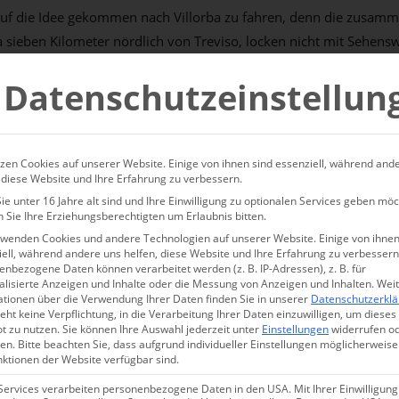
auf die Idee gekommen nach Villorba zu fahren, denn die zusam
a sieben Kilometer nördlich von Treviso, locken nicht mit Sehensw
 ich dem Rat eines guten Freundes und besuchte die
Azienda Agric
Datenschutzeinstellun
nem luftdurchfluteten Wintergarten mit Blick auf die weißen Regal
üse, Früchten, Sugos und Cremes, und bestelle mir einen
Insalaton
zen Cookies auf unserer Website. Einige von ihnen sind essenziell, während and
er in Sichtweite.
 diese Website und Ihre Erfahrung zu verbessern.
e unter 16 Jahre alt sind und Ihre Einwilligung zu optionalen Services geben möc
em Mann Paolo seit über 25 Jahren den landwirtschaftlichen Betri
 Sie Ihre Erziehungsberechtigten um Erlaubnis bitten.
innt zu erzählen. „Ich bin hier auf dem Bauernhof, den mein Opa
rwenden Cookies und andere Technologien auf unserer Website. Einige von ihnen
ell, während andere uns helfen, diese Website und Ihre Erfahrung zu verbessern
it meinem Mann den Hof übernahm, waren wir uns sofort einig, u
nbezogene Daten können verarbeitet werden (z. B. IP-Adressen), z. B. für
 zu bearbeiten. Heute bewirtschaften wir 60 Hektar in der
Pianura 
alisierte Anzeigen und Inhalte oder die Messung von Anzeigen und Inhalten.
Wei
ationen über die Verwendung Ihrer Daten finden Sie in unserer
Datenschutzerkl
diversity Friend
zertifiziert.
eht keine Verpflichtung, in die Verarbeitung Ihrer Daten einzuwilligen, um dieses
t zu nutzen.
Sie können Ihre Auswahl jederzeit unter
Einstellungen
widerrufen o
en.
Bitte beachten Sie, dass aufgrund individueller Einstellungen möglicherweise
eihen im Einklang mit dem Boden, der Luft und dem Wasser Gemüs
nktionen der Website verfügbar sind.
eviso, Radicchio Variegato di Castelfranco, Spargel in grün und we
Services verarbeiten personenbezogene Daten in den USA. Mit Ihrer Einwilligung
 und vieles mehr. Hinzu kommen Früchte von alten, fast in Ver