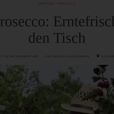
VENETIEN
|
PROSECCO
rosecco: Erntefris
den Tisch
IT
KEINE KOMMENTARE
VON MONIKA KELLERMANN
VILLOR