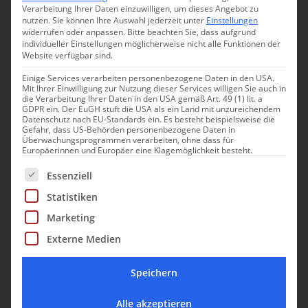
Verarbeitung Ihrer Daten einzuwilligen, um dieses Angebot zu
nutzen.
Sie können Ihre Auswahl jederzeit unter
Einstellungen
widerrufen oder anpassen.
Bitte beachten Sie, dass aufgrund
individueller Einstellungen möglicherweise nicht alle Funktionen der
Website verfügbar sind.
Einige Services verarbeiten personenbezogene Daten in den USA.
Mit Ihrer Einwilligung zur Nutzung dieser Services willigen Sie auch in
die Verarbeitung Ihrer Daten in den USA gemäß Art. 49 (1) lit. a
GDPR ein. Der EuGH stuft die USA als ein Land mit unzureichendem
Datenschutz nach EU-Standards ein. Es besteht beispielsweise die
Gefahr, dass US-Behörden personenbezogene Daten in
Überwachungsprogrammen verarbeiten, ohne dass für
Europäerinnen und Europäer eine Klagemöglichkeit besteht.
Es folgt eine Liste der Service-Gruppen, für die eine Einwill
Essenziell
Statistiken
Marketing
Lea Biermann
Externe Medien
Redaktion
Speichern
Seit vielen Jahren schreibt Lea für Redaktionen
& Unternehmen.
Alle akzeptieren