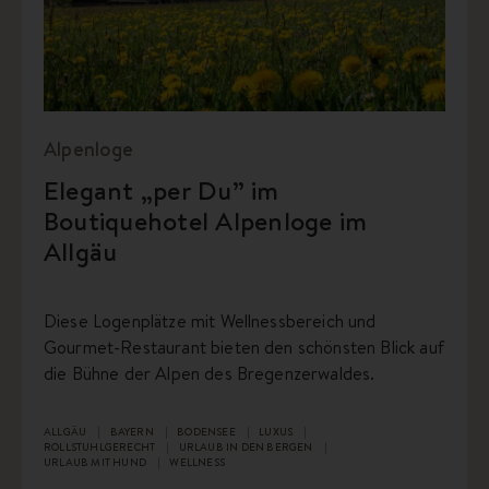
Alpenloge
Elegant „per Du” im
Boutiquehotel Alpenloge im
Allgäu
Diese Logenplätze mit Wellnessbereich und
Gourmet-Restaurant bieten den schönsten Blick auf
die Bühne der Alpen des Bregenzerwaldes.
ALLGÄU
BAYERN
BODENSEE
LUXUS
ROLLSTUHLGERECHT
URLAUB IN DEN BERGEN
URLAUB MIT HUND
WELLNESS